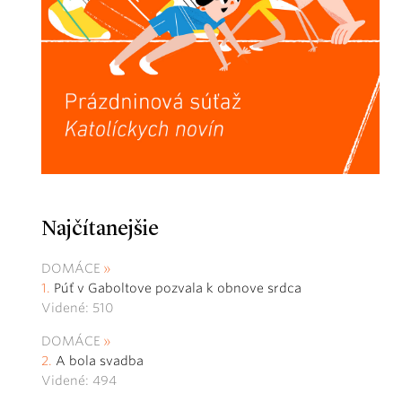
Najčítanejšie
DOMÁCE
Púť v Gaboltove pozvala k obnove srdca
Videné: 510
DOMÁCE
A bola svadba
Videné: 494