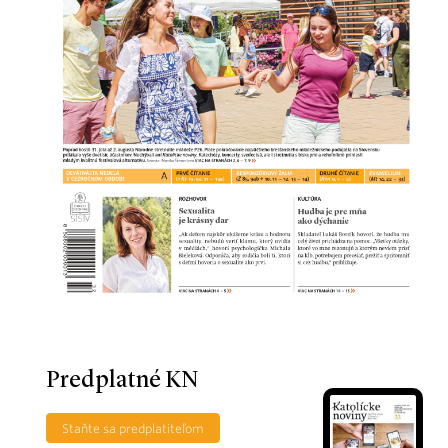
Predplatné KN
Staňte sa predplatiteľom