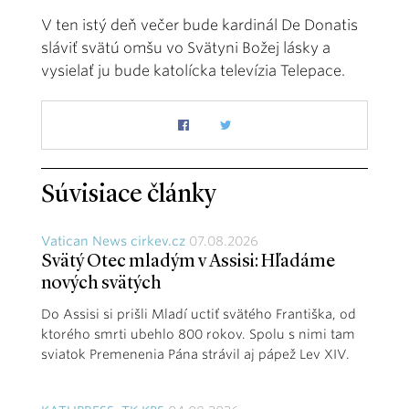
V ten istý deň večer bude kardinál De Donatis
sláviť svätú omšu vo Svätyni Božej lásky a
vysielať ju bude katolícka televízia Telepace.
Súvisiace články
Vatican News cirkev.cz
07.08.2026
Svätý Otec mladým v Assisi: Hľadáme
nových svätých
Do Assisi si prišli Mladí uctiť svätého Františka, od
ktorého smrti ubehlo 800 rokov. Spolu s nimi tam
sviatok Premenenia Pána strávil aj pápež Lev XIV.