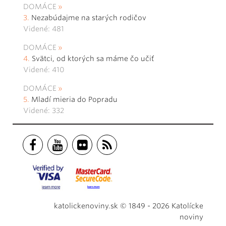
DOMÁCE
Nezabúdajme na starých rodičov
Videné: 481
DOMÁCE
Svätci, od ktorých sa máme čo učiť
Videné: 410
DOMÁCE
Mladí mieria do Popradu
Videné: 332
katolickenoviny.sk © 1849 - 2026 Katolícke
noviny