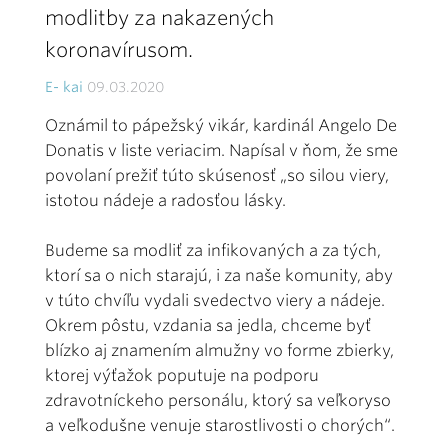
modlitby za nakazených
koronavírusom.
E- kai
09.03.2020
Oznámil to pápežský vikár, kardinál Angelo De
Donatis v liste veriacim. Napísal v ňom, že sme
povolaní prežiť túto skúsenosť „so silou viery,
istotou nádeje a radosťou lásky.
Budeme sa modliť za infikovaných a za tých,
ktorí sa o nich starajú, i za naše komunity, aby
v túto chvíľu vydali svedectvo viery a nádeje.
Okrem pôstu, vzdania sa jedla, chceme byť
blízko aj znamením almužny vo forme zbierky,
ktorej výťažok poputuje na podporu
zdravotníckeho personálu, ktorý sa veľkoryso
a veľkodušne venuje starostlivosti o chorých“.