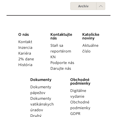
Archív
O nás
Kontaktujte
Katolícke
nás
noviny
Kontakt
Staň sa
Aktuálne
Inzercia
reportérom
číslo
Kariéra
KN
2% dane
Podporte nás
História
Darujte nás
Dokumenty
Obchodné
podmienky
Dokumenty
Digitálne
pápežov
vydanie
Dokumenty
Obchodné
vatikánskych
podmienky
úradov
GDPR
Druhý