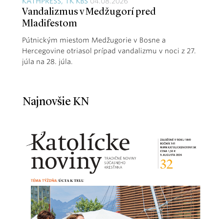
KATHPRESS, TK KBS
04.08.2026
Vandalizmus v Medžugorí pred
Mladifestom
Pútnickým miestom Medžugorie v Bosne a
Hercegovine otriasol prípad vandalizmu v noci z 27.
júla na 28. júla.
Najnovšie KN