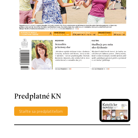
Predplatné KN
Staňte sa predplatiteľom