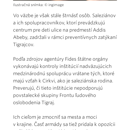
Ilustračná snímka: © ingimage
Vo väzbe je však stále štrnásť osôb. Saleziánov
a ich spolupracovníkov, ktorí prevádzkujú
centrum pre deti ulice na predmestí Addis
Abeby, zadržali v rámci preventívnych zatýkaní
Tigrajcov.
Podľa zdrojov agentúry Fides štátne orgány
vykonávajú kontroly inštitúcií nadväzujúcich
medzinárodnú spoluprácu vrátane tých, ktoré
majú vzťah k Cirkvi, ako je saleziánska rodina.
Preverujú, či tieto inštitúcie nepodporujú
povstalecké skupiny Frontu ľudového
oslobodenia Tigraj.
Ich cieľom je zmocniť sa mesta a moci
v krajine. Časť armády sa tiež pridala k opozícii