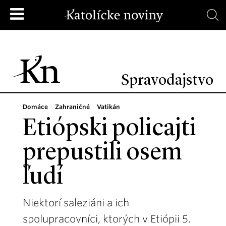
Spravodajstvo
Domáce
Zahraničné
Vatikán
Etiópski policajti
prepustili osem
ľudí
Niektorí saleziáni a ich
spolupracovníci, ktorých v Etiópii 5.