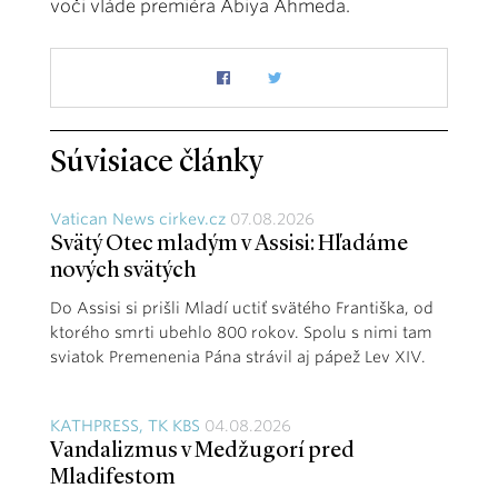
voči vláde premiéra Abiya Ahmeda.
Súvisiace články
Vatican News cirkev.cz
07.08.2026
Svätý Otec mladým v Assisi: Hľadáme
nových svätých
Do Assisi si prišli Mladí uctiť svätého Františka, od
ktorého smrti ubehlo 800 rokov. Spolu s nimi tam
sviatok Premenenia Pána strávil aj pápež Lev XIV.
KATHPRESS, TK KBS
04.08.2026
Vandalizmus v Medžugorí pred
Mladifestom