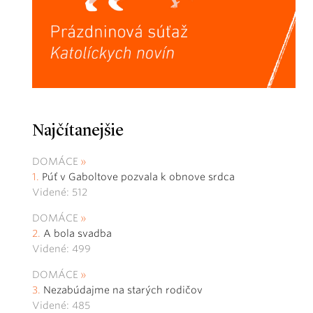
Najčítanejšie
DOMÁCE
Púť v Gaboltove pozvala k obnove srdca
Videné: 512
DOMÁCE
A bola svadba
Videné: 499
DOMÁCE
Nezabúdajme na starých rodičov
Videné: 485