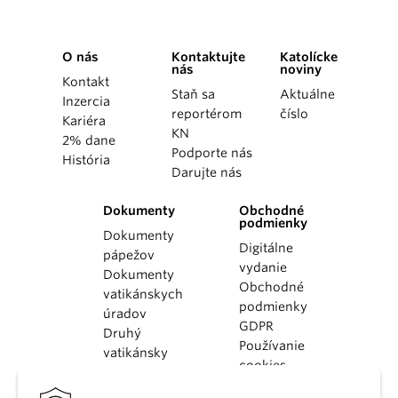
O nás
Kontaktujte
Katolícke
nás
noviny
Kontakt
Staň sa
Aktuálne
Inzercia
reportérom
číslo
Kariéra
KN
2% dane
Podporte nás
História
Darujte nás
Dokumenty
Obchodné
podmienky
Dokumenty
Digitálne
pápežov
vydanie
Dokumenty
Obchodné
vatikánskych
podmienky
úradov
GDPR
Druhý
Používanie
vatikánsky
cookies
koncil
Dokumenty