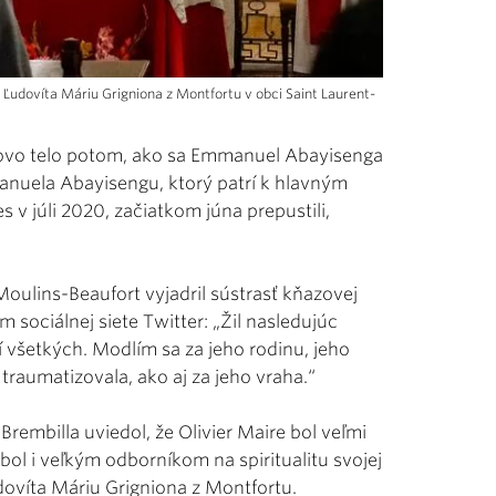
. Ľudovíta Máriu Grigniona z Montfortu v obci Saint Laurent-
azovo telo potom, ako sa Emmanuel Abayisenga
anuela Abayisengu, ktorý patrí k hlavným
 v júli 2020, začiatkom júna prepustili,
oulins-Beaufort vyjadril sústrasť kňazovej
sociálnej siete Twitter: „Žil nasledujúc
 všetkých. Modlím sa za jeho rodinu, jeho
 traumatizovala, ako aj za jeho vraha.“
embilla uviedol, že Olivier Maire bol veľmi
l i veľkým odborníkom na spiritualitu svojej
dovíta Máriu Grigniona z Montfortu.