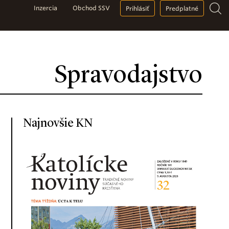
Inzercia
Obchod SSV
Prihlásiť
Predplatné
Spravodajstvo
Najnovšie KN