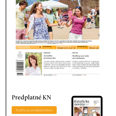
Predplatné KN
Staňte sa predplatiteľom