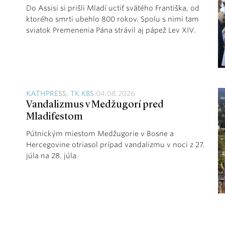
Do Assisi si prišli Mladí uctiť svätého Františka, od
ktorého smrti ubehlo 800 rokov. Spolu s nimi tam
sviatok Premenenia Pána strávil aj pápež Lev XIV.
KATHPRESS, TK KBS
04.08.2026
Vandalizmus v Medžugorí pred
Mladifestom
Pútnickým miestom Medžugorie v Bosne a
Hercegovine otriasol prípad vandalizmu v noci z 27.
júla na 28. júla.