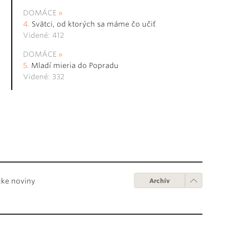
DOMÁCE
Svätci, od ktorých sa máme čo učiť
Videné: 412
DOMÁCE
Mladí mieria do Popradu
Videné: 332
cke noviny
Archív