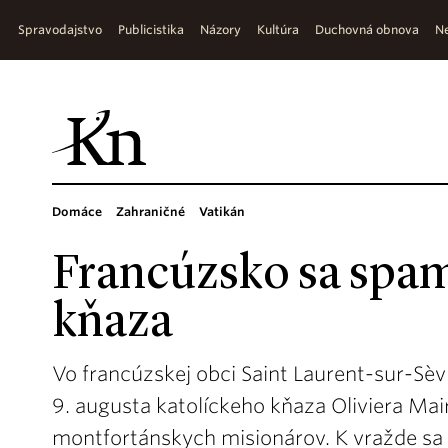
Spravodajstvo
Publicistika
Názory
Kultúra
Duchovná obnova
Ne
Domáce
Zahraničné
Vatikán
Francúzsko sa spam
kňaza
Vo francúzskej obci Saint Laurent-sur-Sè
9. augusta katolíckeho kňaza Oliviera Mai
montfortánskych misionárov. K vražde sa 