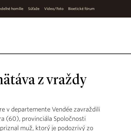
deľné homílie
Súťaže
Video/Foto
Bioetické fórum
ätáva z vraždy
vre v departemente Vendée zavraždili
ra (60), provinciála Spoločnosti
priznal muž, ktorý je podozrivý zo