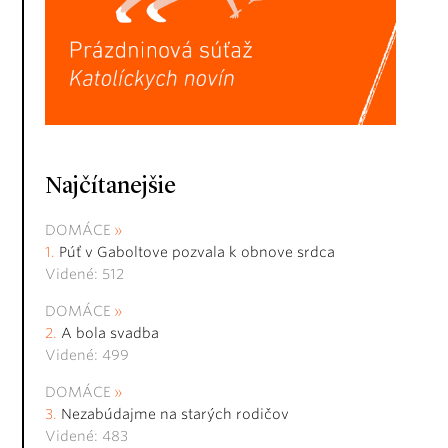
Najčítanejšie
DOMÁCE
Púť v Gaboltove pozvala k obnove srdca
Videné: 512
DOMÁCE
A bola svadba
Videné: 499
DOMÁCE
Nezabúdajme na starých rodičov
Videné: 483