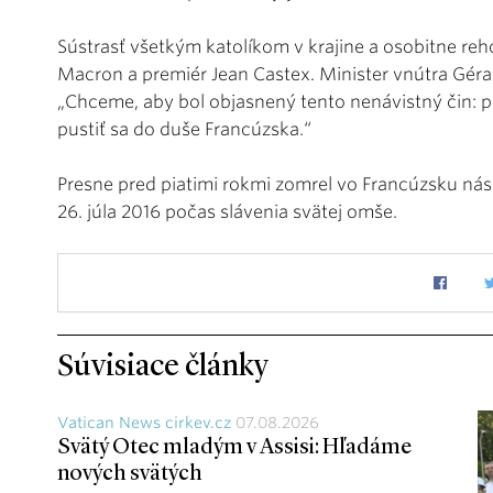
Sústrasť všetkým katolíkom v krajine a osobitne re
Macron a premiér Jean Castex. Minister vnútra Géral
„Chceme, aby bol objasnený tento nenávistný čin: p
pustiť sa do duše Francúzska.“
Presne pred piatimi rokmi zomrel vo Francúzsku nás
26. júla 2016 počas slávenia svätej omše.
Súvisiace články
Vatican News cirkev.cz
07.08.2026
Svätý Otec mladým v Assisi: Hľadáme
nových svätých