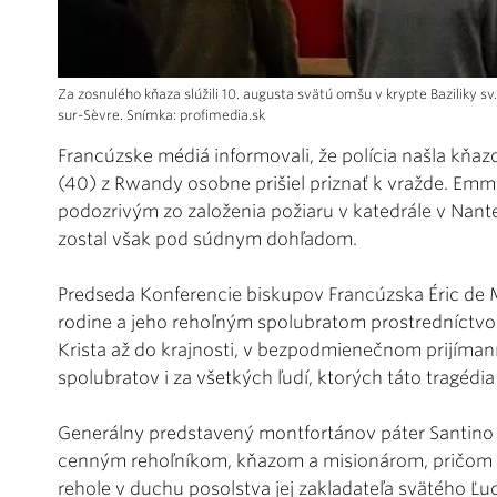
Za zosnulého kňaza slúžili 10. augusta svätú omšu v krypte Baziliky sv
sur-Sèvre. Snímka: profimedia.sk
Francúzske médiá informovali, že polícia našla kň
(40) z Rwandy osobne prišiel priznať k vražde. Emm
podozrivým zo založenia požiaru v katedrále v Nantes
zostal však pod súdnym dohľadom.
Predseda Konferencie biskupov Francúzska Éric de M
rodine a jeho rehoľným spolubratom prostredníctvom 
Krista až do krajnosti, v bezpodmienečnom prijímaní
spolubratov i za všetkých ľudí, ktorých táto tragédia
Generálny predstavený montfortánov páter Santino Br
cenným rehoľníkom, kňazom a misionárom, pričom bo
rehole v duchu posolstva jej zakladateľa svätého Ľu