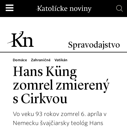
Spravodajstvo
Domáce
Zahraničné
Vatikán
Hans Küng
zomrel zmierený
s Cirkvou
Vo veku 93 rokov zomrel 6. apríla v
Nemecku švajčiarsky teológ Hans