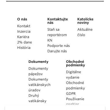
O nás
Kontaktujte
Katolícke
nás
noviny
Kontakt
Staň sa
Aktuálne
Inzercia
reportérom
číslo
Kariéra
KN
2% dane
Podporte nás
História
Darujte nás
Dokumenty
Obchodné
podmienky
Dokumenty
Digitálne
pápežov
vydanie
Dokumenty
Obchodné
vatikánskych
podmienky
úradov
GDPR
Druhý
Používanie
vatikánsky
cookies
koncil