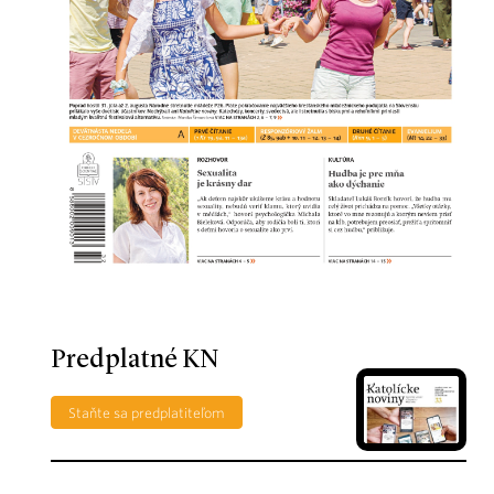
Predplatné KN
Staňte sa predplatiteľom