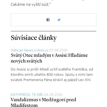
čakáme na vyšší súd.“
Súvisiace články
Vatican News cirkev.cz
07.08.2026
Svätý Otec mladým v Assisi: Hľadáme
nových svätých
Do Assisi si prišli Mladí uctiť svätého Františka, od
ktorého smrti ubehlo 800 rokov. Spolu s nimi tam
sviatok Premenenia Pána strávil aj pápež Lev XIV.
KATHPRESS, TK KBS
04.08.2026
Vandalizmus v Medžugorí pred
Mladifestom