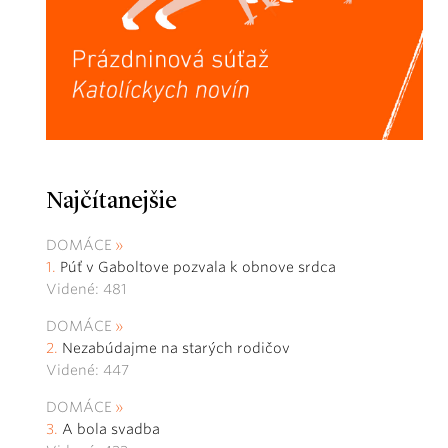
Najčítanejšie
DOMÁCE
Púť v Gaboltove pozvala k obnove srdca
Videné: 481
DOMÁCE
Nezabúdajme na starých rodičov
Videné: 447
DOMÁCE
A bola svadba