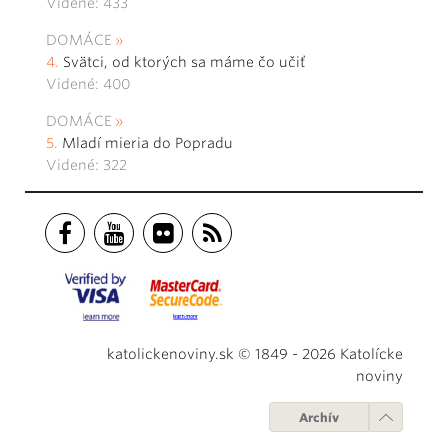
Videné: 433
DOMÁCE
Svätci, od ktorých sa máme čo učiť
Videné: 400
DOMÁCE
Mladí mieria do Popradu
Videné: 322
katolickenoviny.sk © 1849 - 2026 Katolícke
noviny
Archív