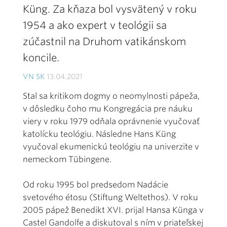
Küng. Za kňaza bol vysvätený v roku
1954 a ako expert v teológii sa
zúčastnil na Druhom vatikánskom
koncile.
VN SK
13.04.2021
Stal sa kritikom dogmy o neomylnosti pápeža,
v dôsledku čoho mu Kongregácia pre náuku
viery v roku 1979 odňala oprávnenie vyučovať
katolícku teológiu. Následne Hans Küng
vyučoval ekumenickú teológiu na univerzite v
nemeckom Tübingene.
Od roku 1995 bol predsedom Nadácie
svetového étosu (Stiftung Weltethos). V roku
2005 pápež Benedikt XVI. prijal Hansa Künga v
Castel Gandolfe a diskutoval s ním v priateľskej