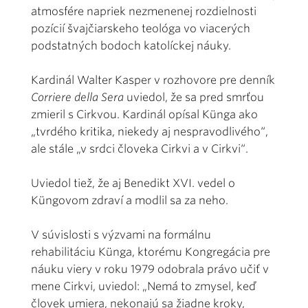
atmosfére napriek nezmenenej rozdielnosti
pozícií švajčiarskeho teológa vo viacerých
podstatných bodoch katolíckej náuky.
Kardinál Walter Kasper v rozhovore pre denník
Corriere della Sera
uviedol, že sa pred smrťou
zmieril s Cirkvou. Kardinál opísal Künga ako
„tvrdého kritika, niekedy aj nespravodlivého“,
ale stále „v srdci človeka Cirkvi a v Cirkvi“.
Uviedol tiež, že aj Benedikt XVI. vedel o
Küngovom zdraví a modlil sa za neho.
V súvislosti s výzvami na formálnu
rehabilitáciu Künga, ktorému Kongregácia pre
náuku viery v roku 1979 odobrala právo učiť v
mene Cirkvi, uviedol: „Nemá to zmysel, keď
človek umiera, nekonajú sa žiadne kroky,