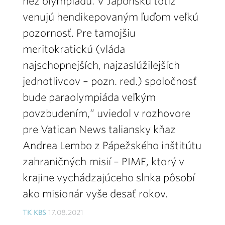
než olympiádu. V Japonsku totiž
venujú hendikepovaným ľuďom veľkú
pozornosť. Pre tamojšiu
meritokratickú (vláda
najschopnejších, najzaslúžilejších
jednotlivcov – pozn. red.) spoločnosť
bude paraolympiáda veľkým
povzbudením,“ uviedol v rozhovore
pre Vatican News taliansky kňaz
Andrea Lembo z Pápežského inštitútu
zahraničných misií – PIME, ktorý v
krajine vychádzajúceho slnka pôsobí
ako misionár vyše desať rokov.
TK KBS
17.08.2021