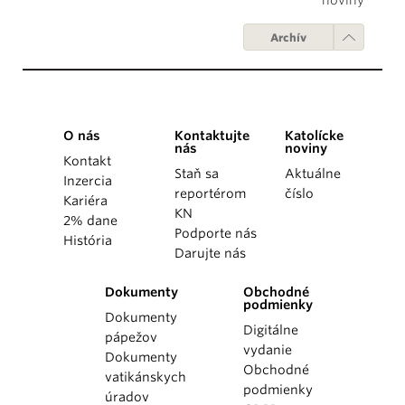
Archív
O nás
Kontaktujte
Katolícke
nás
noviny
Kontakt
Staň sa
Aktuálne
Inzercia
reportérom
číslo
Kariéra
KN
2% dane
Podporte nás
História
Darujte nás
Dokumenty
Obchodné
podmienky
Dokumenty
Digitálne
pápežov
vydanie
Dokumenty
Obchodné
vatikánskych
podmienky
úradov