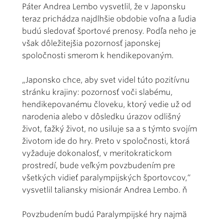
Páter Andrea Lembo vysvetlil, že v Japonsku
teraz prichádza najdlhšie obdobie voľna a ľudia
budú sledovať športové prenosy. Podľa neho je
však dôležitejšia pozornosť japonskej
spoločnosti smerom k hendikepovaným.
„Japonsko chce, aby svet videl túto pozitívnu
stránku krajiny: pozornosť voči slabému,
hendikepovanému človeku, ktorý vedie už od
narodenia alebo v dôsledku úrazov odlišný
život, ťažký život, no usiluje sa a s týmto svojím
životom ide do hry. Preto v spoločnosti, ktorá
vyžaduje dokonalosť, v meritokratickom
prostredí, bude veľkým povzbudením pre
všetkých vidieť paralympijských športovcov,“
vysvetlil taliansky misionár Andrea Lembo. ň
Povzbudením budú Paralympijské hry najmä