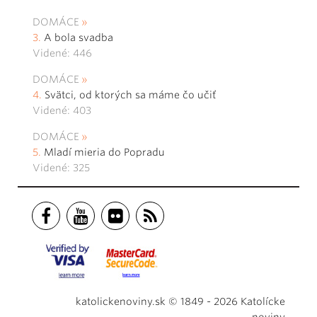
DOMÁCE
A bola svadba
Videné: 446
DOMÁCE
Svätci, od ktorých sa máme čo učiť
Videné: 403
DOMÁCE
Mladí mieria do Popradu
Videné: 325
katolickenoviny.sk © 1849 - 2026 Katolícke
noviny