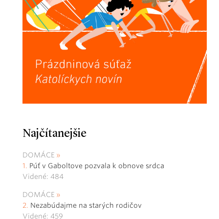
Najčítanejšie
DOMÁCE
Púť v Gaboltove pozvala k obnove srdca
Videné: 484
DOMÁCE
Nezabúdajme na starých rodičov
Videné: 459