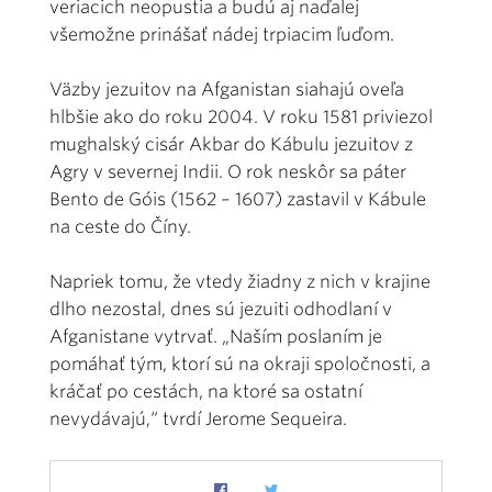
veriacich neopustia a budú aj naďalej
všemožne prinášať nádej trpiacim ľuďom.
Väzby jezuitov na Afganistan siahajú oveľa
hlbšie ako do roku 2004. V roku 1581 priviezol
mughalský cisár Akbar do Kábulu jezuitov z
Agry v severnej Indii. O rok neskôr sa páter
Bento de Góis (1562 – 1607) zastavil v Kábule
na ceste do Číny.
Napriek tomu, že vtedy žiadny z nich v krajine
dlho nezostal, dnes sú jezuiti odhodlaní v
Afganistane vytrvať. „Naším poslaním je
pomáhať tým, ktorí sú na okraji spoločnosti, a
kráčať po cestách, na ktoré sa ostatní
nevydávajú,“ tvrdí Jerome Sequeira.