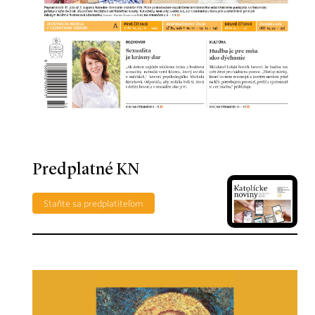
Predplatné KN
Staňte sa predplatiteľom