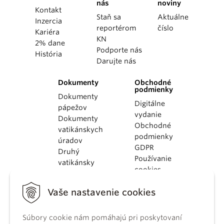
nás
noviny
Kontakt
Staň sa
Aktuálne
Inzercia
reportérom
číslo
Kariéra
KN
2% dane
Podporte nás
História
Darujte nás
Dokumenty
Obchodné
podmienky
Dokumenty
Digitálne
pápežov
vydanie
Dokumenty
Obchodné
vatikánskych
podmienky
úradov
GDPR
Druhý
Používanie
vatikánsky
cookies
koncil
Dokumenty
Vaše nastavenie cookies
KBS
Kódex
Súbory cookie nám pomáhajú pri poskytovaní
kánonického