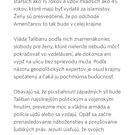
starších ako 15 rokov a vdov mladších ako 45
rokov, ktoré majú byť vydaté za islamistov.
Ženy sú presvedčené, že po odchode
Američanov to tak bude v celej krajine.
Vláda Talibanu podľa nich znamenákoniec
slobody pre ženy, ktoré nielenže nebudú môcť
pokračovať vo vzdelávaní, ale dokonca ani
vyjsť na ulicu bez sprievodu muža. Podľa
názoru geopolitických expertov je osud krajiny
spečatený a čaká ju pochmúrna budúcnosť.
Obávajú sa, že po stiahnutí západných síl bude
Taliban najsilnejším politickým a vojenským
hnutím, prevezme moc a vládna armáda a
polícia ujdú alebo sa vzdajú. Opäť sa začne
prenasledovanie náboženstiev a porušovanie
ľudských práv. Jezuiti uisťujú, že svojich