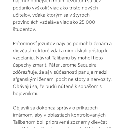
najchudobnejších rodín. Jezuitom sa tiež
podarilo vyškoliť viac ako tristo nových
učiteľov, vďaka ktorým sa v štyroch
provinciách vzdeláva viac ako 25 000
študentov.
Prítomnosť jezuitov najviac pomohla ženám a
dievčatám, ktoré vďaka nim získali prístup k
vzdelaniu. Návrat Talibanu by mohol tieto
úspechy zmariť. Páter Jerome Sequeira
zdôrazňuje, že aj v súčasnosti panuje medzi
afganskými ženami pocit neistoty a nervozity.
Obávajú sa, že budú nútené k sobášom s
bojovníkmi.
Objavili sa dokonca správy o príkazoch
imámom, aby v oblastiach kontrolovaných
Talibanom boli pripravené zoznamy dievčat