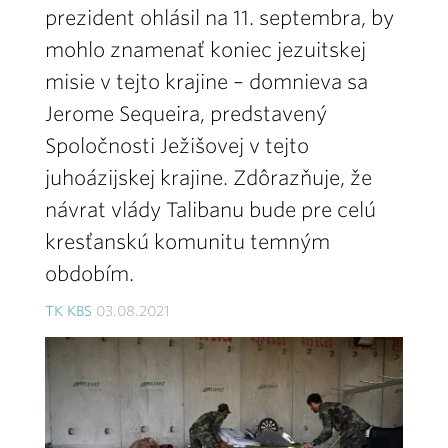
prezident ohlásil na 11. septembra, by
mohlo znamenať koniec jezuitskej
misie v tejto krajine – domnieva sa
Jerome Sequeira, predstavený
Spoločnosti Ježišovej v tejto
juhoázijskej krajine. Zdôrazňuje, že
návrat vlády Talibanu bude pre celú
kresťanskú komunitu temným
obdobím.
TK KBS
03.08.2021