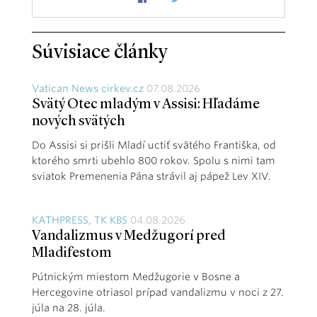
Súvisiace články
Vatican News cirkev.cz
07.08.2026
Svätý Otec mladým v Assisi: Hľadáme
nových svätých
Do Assisi si prišli Mladí uctiť svätého Františka, od
ktorého smrti ubehlo 800 rokov. Spolu s nimi tam
sviatok Premenenia Pána strávil aj pápež Lev XIV.
KATHPRESS, TK KBS
04.08.2026
Vandalizmus v Medžugorí pred
Mladifestom
Pútnickým miestom Medžugorie v Bosne a
Hercegovine otriasol prípad vandalizmu v noci z 27.
júla na 28. júla.