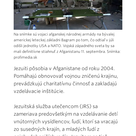
Na snímke sú vojaci afganskej národnej armády na bývalej
americkej leteckej základni Bagram po tom, čo odtiaľ v júli
odišli jednotky USA a NATO. Vojská západného sveta by sa
mali definitívne stiahnuť z Afganistanu 11. septembra. Snímka:
profimedia.sk
Jezuiti pôsobia v Afganistane od roku 2004.
Pomáhajú obnovovať vojnou zničenú krajinu,
prevádzkujú charitatívnu činnosť a zakladajú
vzdelávacie inštitúcie.
Jezuitská služba utečencom (JRS) sa
zameriava predovšetkým na vzdelávanie detí
vnútorných vysídlencov, ľudí, ktorí sa vracajú
zo susedných krajín, a mladých ľudí z