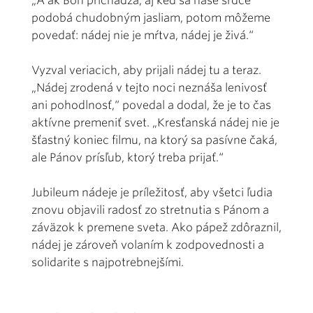
„A ak Boh prichádza, aj keď sa naše srdce
podobá chudobným jasliam, potom môžeme
povedať: nádej nie je mŕtva, nádej je živá.“
Vyzval veriacich, aby prijali nádej tu a teraz.
„Nádej zrodená v tejto noci neznáša lenivosť
ani pohodlnosť,“ povedal a dodal, že je to čas
aktívne premeniť svet. „Kresťanská nádej nie je
šťastný koniec filmu, na ktorý sa pasívne čaká,
ale Pánov prísľub, ktorý treba prijať.“
Jubileum nádeje je príležitosť, aby všetci ľudia
znovu objavili radosť zo stretnutia s Pánom a
záväzok k premene sveta. Ako pápež zdôraznil,
nádej je zároveň volaním k zodpovednosti a
solidarite s najpotrebnejšími.