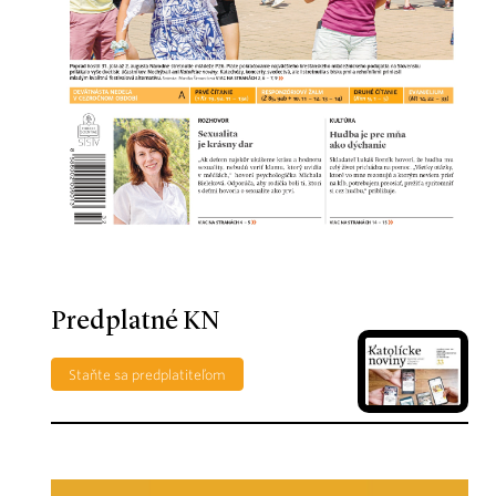
Predplatné KN
Staňte sa predplatiteľom