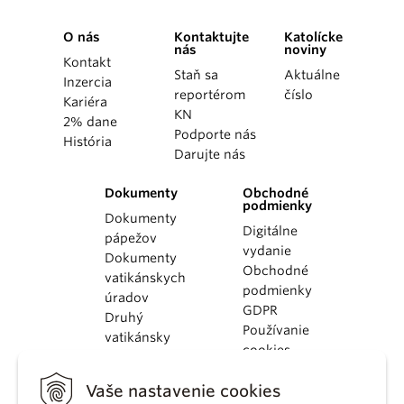
O nás
Kontaktujte
Katolícke
nás
noviny
Kontakt
Staň sa
Aktuálne
Inzercia
reportérom
číslo
Kariéra
KN
2% dane
Podporte nás
História
Darujte nás
Dokumenty
Obchodné
podmienky
Dokumenty
Digitálne
pápežov
vydanie
Dokumenty
Obchodné
vatikánskych
podmienky
úradov
GDPR
Druhý
Používanie
vatikánsky
cookies
koncil
Dokumenty
Vaše nastavenie cookies
KBS