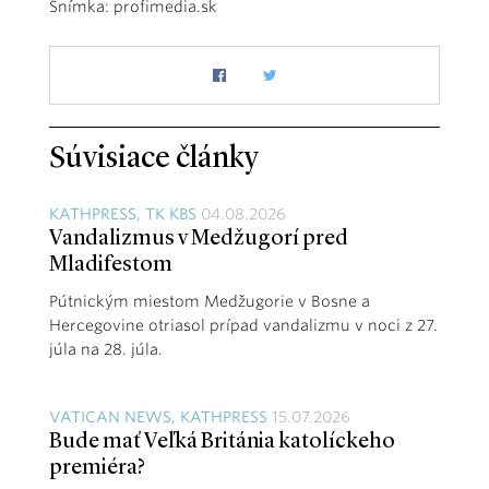
Snímka: profimedia.sk
Súvisiace články
KATHPRESS, TK KBS
04.08.2026
Vandalizmus v Medžugorí pred
Mladifestom
Pútnickým miestom Medžugorie v Bosne a
Hercegovine otriasol prípad vandalizmu v noci z 27.
júla na 28. júla.
VATICAN NEWS, KATHPRESS
15.07.2026
Bude mať Veľká Británia katolíckeho
premiéra?