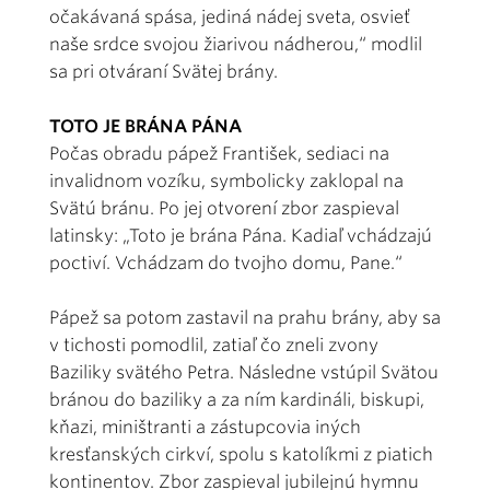
očakávaná spása, jediná nádej sveta, osvieť
naše srdce svojou žiarivou nádherou,“ modlil
sa pri otváraní Svätej brány.
TOTO JE BRÁNA PÁNA
Počas obradu pápež František, sediaci na
invalidnom vozíku, symbolicky zaklopal na
Svätú bránu. Po jej otvorení zbor zaspieval
latinsky: „Toto je brána Pána. Kadiaľ vchádzajú
poctiví. Vchádzam do tvojho domu, Pane.“
Pápež sa potom zastavil na prahu brány, aby sa
v tichosti pomodlil, zatiaľ čo zneli zvony
Baziliky svätého Petra. Následne vstúpil Svätou
bránou do baziliky a za ním kardináli, biskupi,
kňazi, miništranti a zástupcovia iných
kresťanských cirkví, spolu s katolíkmi z piatich
kontinentov. Zbor zaspieval jubilejnú hymnu