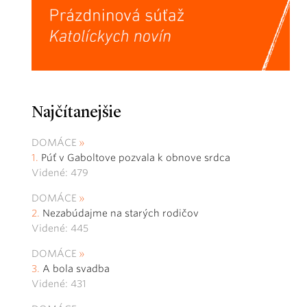
Najčítanejšie
DOMÁCE
Púť v Gaboltove pozvala k obnove srdca
Videné: 479
DOMÁCE
Nezabúdajme na starých rodičov
Videné: 445
DOMÁCE
A bola svadba
Videné: 431