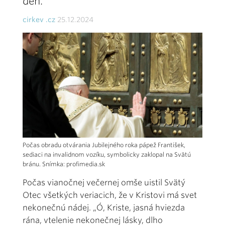
deň.
cirkev .cz
25.12.2024
Počas obradu otvárania Jubilejného roka pápež František,
sediaci na invalidnom vozíku, symbolicky zaklopal na Svätú
bránu. Snímka: profimedia.sk
Počas vianočnej večernej omše uistil Svätý
Otec všetkých veriacich, že v Kristovi má svet
nekonečnú nádej. „Ó, Kriste, jasná hviezda
rána, vtelenie nekonečnej lásky, dlho