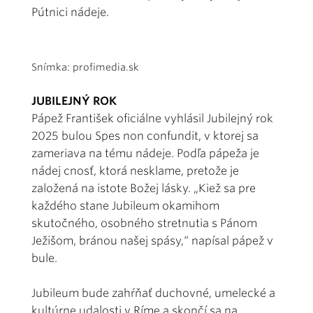
Pútnici nádeje.
Snímka: profimedia.sk
JUBILEJNÝ ROK
Pápež František oficiálne vyhlásil Jubilejný rok
2025 bulou Spes non confundit, v ktorej sa
zameriava na tému nádeje. Podľa pápeža je
nádej cnosť, ktorá nesklame, pretože je
založená na istote Božej lásky. „Kiež sa pre
každého stane Jubileum okamihom
skutočného, osobného stretnutia s Pánom
Ježišom, bránou našej spásy,“ napísal pápež v
bule.
Jubileum bude zahŕňať duchovné, umelecké a
kultúrne udalosti v Ríme a skončí sa na