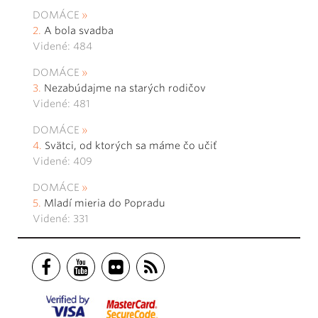
DOMÁCE
A bola svadba
Videné: 484
DOMÁCE
Nezabúdajme na starých rodičov
Videné: 481
DOMÁCE
Svätci, od ktorých sa máme čo učiť
Videné: 409
DOMÁCE
Mladí mieria do Popradu
Videné: 331