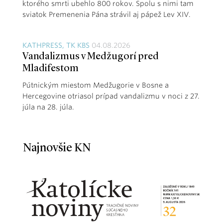
ktorého smrti ubehlo 800 rokov. Spolu s nimi tam
sviatok Premenenia Pána strávil aj pápež Lev XIV.
KATHPRESS, TK KBS
04.08.2026
Vandalizmus v Medžugorí pred
Mladifestom
Pútnickým miestom Medžugorie v Bosne a
Hercegovine otriasol prípad vandalizmu v noci z 27.
júla na 28. júla.
Najnovšie KN