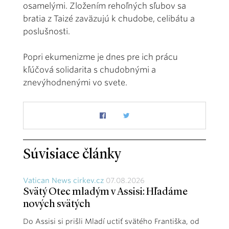
osamelými. Zložením rehoľných sľubov sa
bratia z Taizé zaväzujú k chudobe, celibátu a
poslušnosti.
Popri ekumenizme je dnes pre ich prácu
kľúčová solidarita s chudobnými a
znevýhodnenými vo svete.
Súvisiace články
Vatican News cirkev.cz
07.08.2026
Svätý Otec mladým v Assisi: Hľadáme
nových svätých
Do Assisi si prišli Mladí uctiť svätého Františka, od