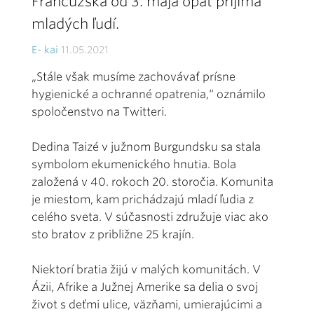
Francúzska od 3. mája opäť prijíma
mladých ľudí.
E- kai
11.05.2021
„Stále však musíme zachovávať prísne
hygienické a ochranné opatrenia,“ oznámilo
spoločenstvo na Twitteri.
Dedina Taizé v južnom Burgundsku sa stala
symbolom ekumenického hnutia. Bola
založená v 40. rokoch 20. storočia. Komunita
je miestom, kam prichádzajú mladí ľudia z
celého sveta. V súčasnosti združuje viac ako
sto bratov z približne 25 krajín.
Niektorí bratia žijú v malých komunitách. V
Ázii, Afrike a Južnej Amerike sa delia o svoj
život s deťmi ulice, väzňami, umierajúcimi a