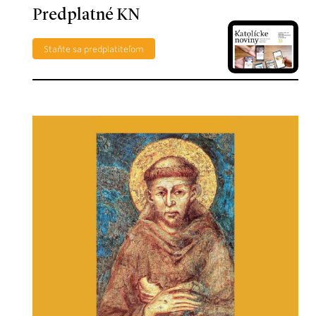
Predplatné KN
Staňte sa predplatiteľom