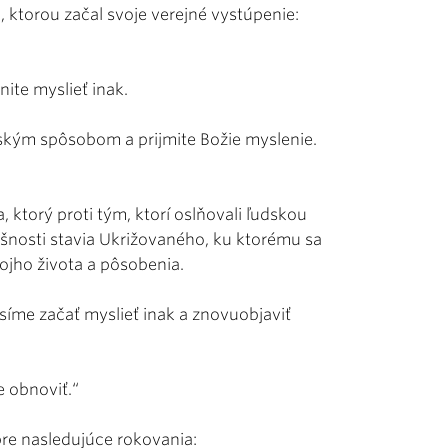
 ktorou začal svoje verejné vystúpenie:
nite myslieť inak.
tským spôsobom a prijmite Božie myslenie.
, ktorý proti tým, ktorí oslňovali ľudskou
šnosti stavia Ukrižovaného, ku ktorému sa
ojho života a pôsobenia.
síme začať myslieť inak a znovuobjaviť
 obnoviť.“
pre nasledujúce rokovania: