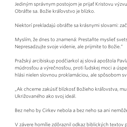
Jediným správnym postojom je prijať Kristovu výzvu,
Obráťte sa. Božie kráľovstvo je blízko.
Niektorí prekladajú obráťte sa krásnymi slovami: zač
Myslím, že dnes to znamená: Prestaňte myslieť sve
Nepresadzujte svoje videnie, ale prijmite to Božie.“
Pražský arcibiskup podčiarkol aj slová apoštola Pavla
múdrosťou a výrečnosťou, proti ľudskej moci a úspe
hlási nielen slovnou proklamáciou, ale spôsobom sv
„Ak chceme zakúsiť blízkosť Božieho kráľovstva, mu
Ukrižovaného ako svoj ideál.
Bez neho by Cirkev nebola a bez neho sa ani nemôže
V závere homílie zdôraznil odkaz biblických textov 