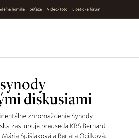
deľné homílie
Súťaže
Video/Foto
Bioetické fórum
 synody
ými diskusiami
ntinentálne zhromaždenie Synody
nska zastupuje predseda KBS Bernard
 Mária Spišiaková a Renáta Ocilková.