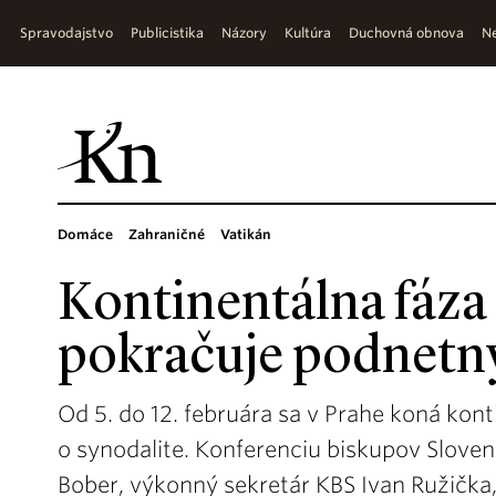
Spravodajstvo
Publicistika
Názory
Kultúra
Duchovná obnova
Ne
Domáce
Zahraničné
Vatikán
Kontinentálna fáza
pokračuje podnetn
Od 5. do 12. februára sa v Prahe koná ko
o synodalite. Konferenciu biskupov Slove
Bober, výkonný sekretár KBS Ivan Ružička,