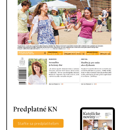
Predplatné KN
Staňte sa predplatiteľom