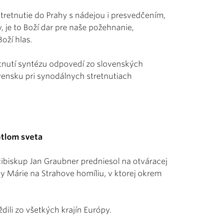
tretnutie do Prahy s nádejou i presvedčením,
y, je to Boží dar pre naše požehnanie,
oží hlas.
tnutí syntézu odpovedí zo slovenských
ovensku pri synodálnych stretnutiach
etlom sveta
cibiskup Jan Graubner predniesol na otváracej
ny Márie na Strahove homíliu, v ktorej okrem
li zo všetkých krajín Európy.