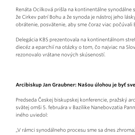
Renáta Ocilková prišla na kontinentálne synodálne s
že Cirkev patrí Bohu a že synoda je nástroj jeho lásk
obrátenie, posvätenie, aby sme čoraz viac počúvali B
Delegácia KBS prezentovala na kontinentálnom stre
diecéz a eparchií na otázky o tom, čo najviac na Sl
rezonovalo vrátane nových skúseností.
Arcibiskup Jan Graubner: Našou úlohou je byť sv
Predseda Českej biskupskej konferencie, pražský ar
svätej omši 5. februára v Bazilike Nanebovzatia Pan
iného uviedol:
„V rámci synodálneho procesu sme sa dnes zhromaždi