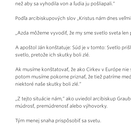
než aby sa vyhodila von a ľudia ju pošliapali.“
Podľa arcibiskupových slov „Kristus nám dnes veľmi
„Azda môžeme vyvodiť, že my sme svetlo sveta len pot
A apoštol Ján konštatuje: Súd je v tomto: Svetlo prišl
svetlo, pretože ich skutky boli zlé.
Ak musíme konštatovať, že ako Cirkev v Európe nie
potom musíme pokorne priznať, že tiež patríme medzi
niektoré naše skutky boli zlé.“
„Z tejto situácie nám,“ ako uviedol arcibiskup Grau
múdrosť, premúdrenosť alebo výhovorky.
Tým menej snaha prispôsobiť sa svetu.