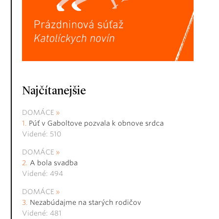
Najčítanejšie
DOMÁCE
Púť v Gaboltove pozvala k obnove srdca
Videné: 510
DOMÁCE
A bola svadba
Videné: 494
DOMÁCE
Nezabúdajme na starých rodičov
Videné: 481