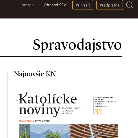
Inzercia
Obchod SSV
Prihlásiť
Predplatné
Spravodajstvo
Najnovšie KN