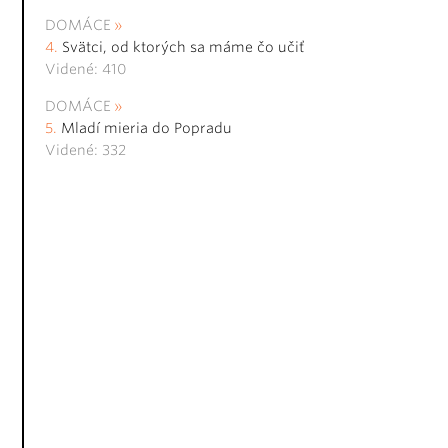
DOMÁCE
Svätci, od ktorých sa máme čo učiť
Videné: 410
DOMÁCE
Mladí mieria do Popradu
Videné: 332