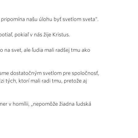
 pripomína našu úlohu byť svetlom sveta“.
iaľ, pokiaľ v nás žije Kristus.
o na svet, ale ľudia mali radšej tmu ako
 sme dostatočným svetlom pre spoločnosť,
 tých, ktorí mali radi tmu, pretože aj
bner v homílii, „nepomôže žiadna ľudská