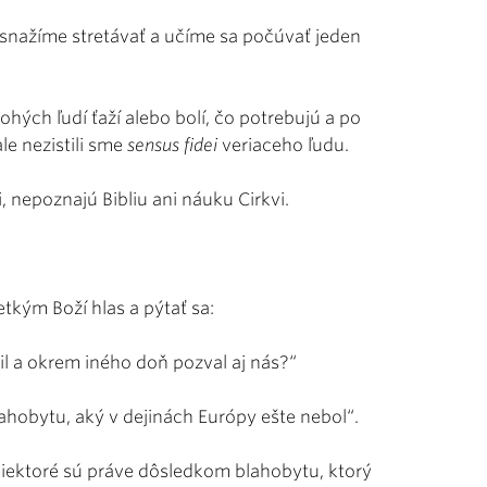
snažíme stretávať a učíme sa počúvať jeden
hých ľudí ťaží alebo bolí, čo potrebujú a po
le nezistili sme
sensus fidei
veriaceho ľudu.
i, nepoznajú Bibliu ani náuku Cirkvi.
tkým Boží hlas a pýtať sa:
il a okrem iného doň pozval aj nás?“
ahobytu, aký v dejinách Európy ešte nebol“.
iektoré sú práve dôsledkom blahobytu, ktorý