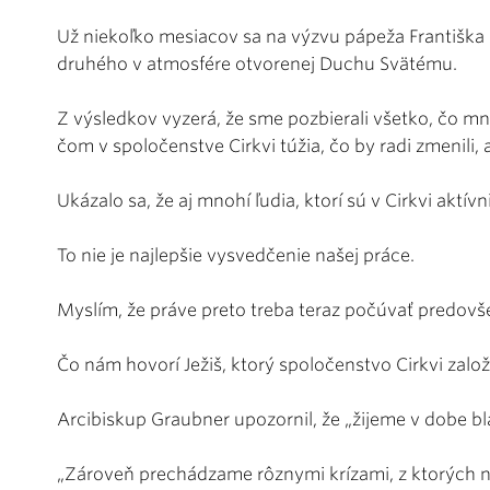
Už niekoľko mesiacov sa na výzvu pápeža Františka 
druhého v atmosfére otvorenej Duchu Svätému.
Z výsledkov vyzerá, že sme pozbierali všetko, čo mno
čom v spoločenstve Cirkvi túžia, čo by radi zmenili, a
Ukázalo sa, že aj mnohí ľudia, ktorí sú v Cirkvi aktívn
To nie je najlepšie vysvedčenie našej práce.
Myslím, že práve preto treba teraz počúvať predovše
Čo nám hovorí Ježiš, ktorý spoločenstvo Cirkvi založ
Arcibiskup Graubner upozornil, že „žijeme v dobe bl
„Zároveň prechádzame rôznymi krízami, z ktorých n