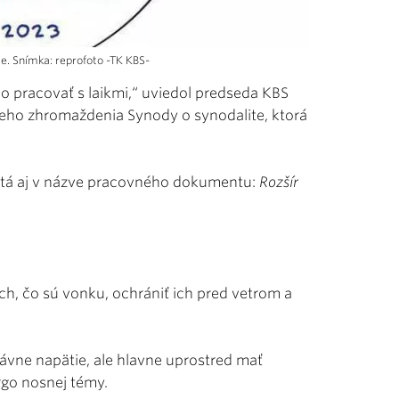
e. Snímka: reprofoto -TK KBS-
lo pracovať s laikmi,“ uviedol predseda KBS
lneho zhromaždenia Synody o synodalite, ktorá
nutá aj v názve pracovného dokumentu:
Rozšír
.
 tých, čo sú vonku, ochrániť ich pred vetrom a
právne napätie, ale hlavne uprostred mať
rgo nosnej témy.