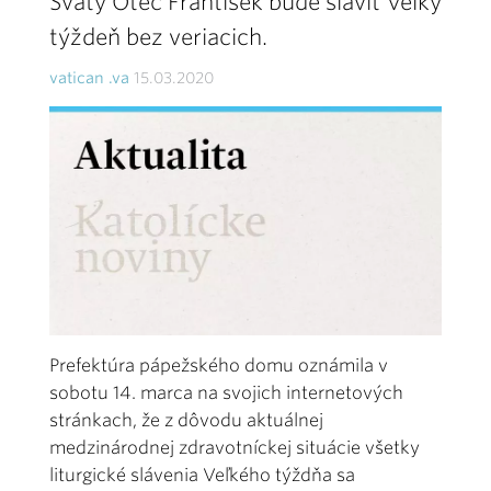
Svätý Otec František bude sláviť Veľký
týždeň bez veriacich.
vatican .va
15.03.2020
Prefektúra pápežského domu oznámila v
sobotu 14. marca na svojich internetových
stránkach, že z dôvodu aktuálnej
medzinárodnej zdravotníckej situácie všetky
liturgické slávenia Veľkého týždňa sa