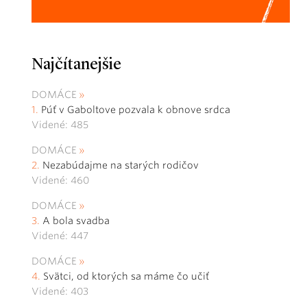
Najčítanejšie
DOMÁCE
Púť v Gaboltove pozvala k obnove srdca
Videné: 485
DOMÁCE
Nezabúdajme na starých rodičov
Videné: 460
DOMÁCE
A bola svadba
Videné: 447
DOMÁCE
Svätci, od ktorých sa máme čo učiť
Videné: 403