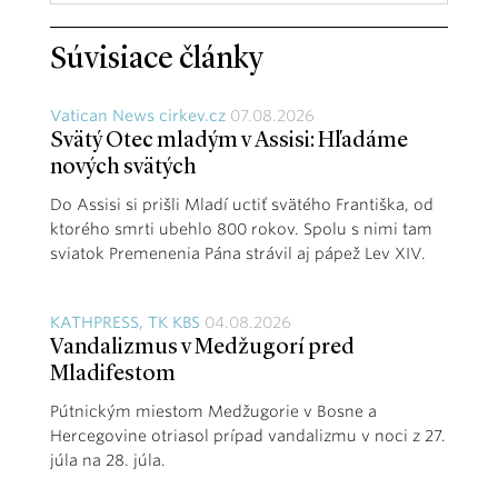
Súvisiace články
Vatican News cirkev.cz
07.08.2026
Svätý Otec mladým v Assisi: Hľadáme
nových svätých
Do Assisi si prišli Mladí uctiť svätého Františka, od
ktorého smrti ubehlo 800 rokov. Spolu s nimi tam
sviatok Premenenia Pána strávil aj pápež Lev XIV.
KATHPRESS, TK KBS
04.08.2026
Vandalizmus v Medžugorí pred
Mladifestom
Pútnickým miestom Medžugorie v Bosne a
Hercegovine otriasol prípad vandalizmu v noci z 27.
júla na 28. júla.