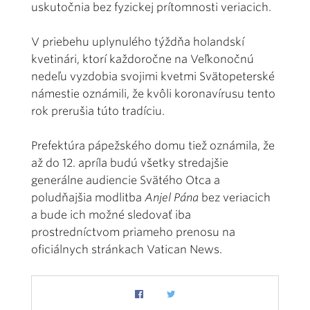
uskutočnia bez fyzickej prítomnosti veriacich.
V priebehu uplynulého týždňa holandskí
kvetinári, ktorí každoročne na Veľkonočnú
nedeľu vyzdobia svojimi kvetmi Svätopeterské
námestie oznámili, že kvôli koronavírusu tento
rok prerušia túto tradíciu.
Prefektúra pápežského domu tiež oznámila, že
až do 12. apríla budú všetky stredajšie
generálne audiencie Svätého Otca a
poludňajšia modlitba
Anjel Pána
bez veriacich
a bude ich možné sledovať iba
prostredníctvom priameho prenosu na
oficiálnych stránkach Vatican News.