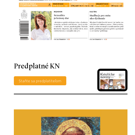
Predplatné KN
Staňte sa predplatiteľom