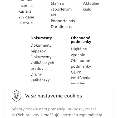
Staň sa
Aktuálne
Inzercia
reportérom
číslo
Kariéra
KN
2% dane
Podporte nás
História
Darujte nás
Dokumenty
Obchodné
podmienky
Dokumenty
Digitálne
pápežov
vydanie
Dokumenty
Obchodné
vatikánskych
podmienky
úradov
GDPR
Druhý
Používanie
vatikánsky
cookies
koncil
Dokumenty
Vaše nastavenie cookies
KBS
Kódex
Súbory cookie nám pomáhajú pri poskytovaní
kánonického
služieb pre vás. Umožňujú spoznať a zapamätať si
práva