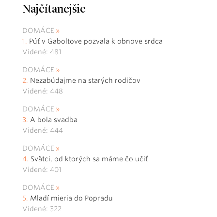
Najčítanejšie
DOMÁCE
Púť v Gaboltove pozvala k obnove srdca
Videné: 481
DOMÁCE
Nezabúdajme na starých rodičov
Videné: 448
DOMÁCE
A bola svadba
Videné: 444
DOMÁCE
Svätci, od ktorých sa máme čo učiť
Videné: 401
DOMÁCE
Mladí mieria do Popradu
Videné: 322