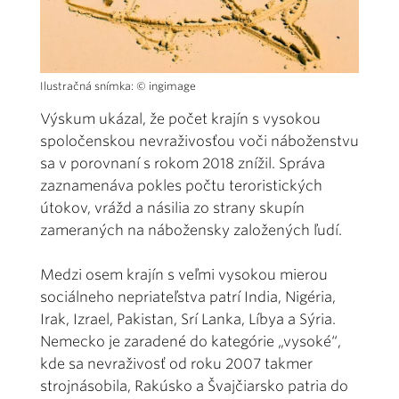
Ilustračná snímka: © ingimage
Výskum ukázal, že počet krajín s vysokou
spoločenskou nevraživosťou voči náboženstvu
sa v porovnaní s rokom 2018 znížil. Správa
zaznamenáva pokles počtu teroristických
útokov, vrážd a násilia zo strany skupín
zameraných na nábožensky založených ľudí.
Medzi osem krajín s veľmi vysokou mierou
sociálneho nepriateľstva patrí India, Nigéria,
Irak, Izrael, Pakistan, Srí Lanka, Líbya a Sýria.
Nemecko je zaradené do kategórie „vysoké“,
kde sa nevraživosť od roku 2007 takmer
strojnásobila, Rakúsko a Švajčiarsko patria do