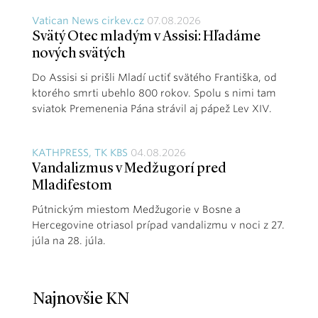
Vatican News cirkev.cz
07.08.2026
Svätý Otec mladým v Assisi: Hľadáme
nových svätých
Do Assisi si prišli Mladí uctiť svätého Františka, od
ktorého smrti ubehlo 800 rokov. Spolu s nimi tam
sviatok Premenenia Pána strávil aj pápež Lev XIV.
KATHPRESS, TK KBS
04.08.2026
Vandalizmus v Medžugorí pred
Mladifestom
Pútnickým miestom Medžugorie v Bosne a
Hercegovine otriasol prípad vandalizmu v noci z 27.
júla na 28. júla.
Najnovšie KN