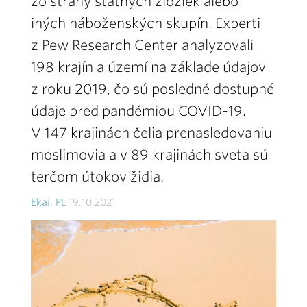
zo strany štátnych zložiek alebo
iných náboženských skupín. Experti
z Pew Research Center analyzovali
198 krajín a území na základe údajov
z roku 2019, čo sú posledné dostupné
údaje pred pandémiou COVID-19.
V 147 krajinách čelia prenasledovaniu
moslimovia a v 89 krajinách sveta sú
terčom útokov židia.
Ekai. PL
19.10.2021