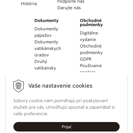
Podporte nás
História
Darujte nás
Dokumenty
Obchodné
podmienky
Dokumenty
Digitálne
pápežov
vydanie
Dokumenty
Obchodné
vatikánskych
podmienky
úradov
GDPR
Druhý
Používanie
vatikánsky
cookies
koncil
Dokumenty
Vaše nastavenie cookies
KBS
Kódex
Súbory cookie nám pomáhajú pri poskytovaní
kánonického
služieb pre vás. Umožňujú spoznať a zapamätať si
práva
vaše preferencie.
Katechizmus
Katolíckej
Prijať
cirkvi