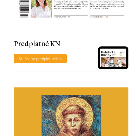
Predplatné KN
Staňte sa predplatiteľom