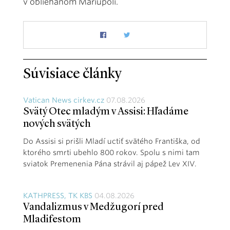
v obliehanom Mariupoli.
Súvisiace články
Vatican News cirkev.cz
07.08.2026
Svätý Otec mladým v Assisi: Hľadáme
nových svätých
Do Assisi si prišli Mladí uctiť svätého Františka, od
ktorého smrti ubehlo 800 rokov. Spolu s nimi tam
sviatok Premenenia Pána strávil aj pápež Lev XIV.
KATHPRESS, TK KBS
04.08.2026
Vandalizmus v Medžugorí pred
Mladifestom