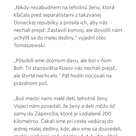
„Nikdy nezabudnem na tehotnú ženu, ktorá
kľačala pred separatistami z takzvanej
Doneckej republiky a prosila ich, aby nás
nechali prejsť. Zastavili konvoj, ale dovolili nám
uchýliť sa do malej dediny,“ vyjadril otec
Tomaszewski.
„Pôsobili sme dojmom davu, ale bol v ňom
Boh. Tri stanovištia Rusov nás nechali prejsť,
ale štvrté nechcelo.“ Päť hodín nocovali na
prázdnom poli.
„Boli medzi nami malé deti, tehotné ženy.
Vojaci nám povedali, že ženy a deti môžu ísť
samy do Záporožia, ktoré je vzdialené 200
kilometrov. Čakali sme pri ceste vedúcej do
jednej malej dediny, kde, ako sme sa dozvedeli,