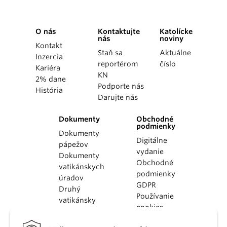
O nás
Kontaktujte
Katolícke
nás
noviny
Kontakt
Staň sa
Aktuálne
Inzercia
reportérom
číslo
Kariéra
KN
2% dane
Podporte nás
História
Darujte nás
Dokumenty
Obchodné
podmienky
Dokumenty
Digitálne
pápežov
vydanie
Dokumenty
Obchodné
vatikánskych
podmienky
úradov
GDPR
Druhý
Používanie
vatikánsky
cookies
koncil
Dokumenty