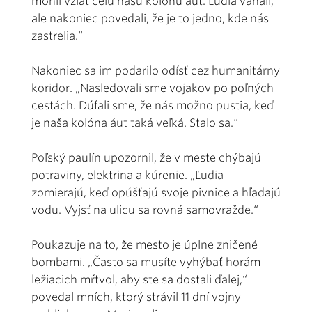
mohli vziať celú našu kolónu áut. Ľudia váhali,
ale nakoniec povedali, že je to jedno, kde nás
zastrelia.“
Nakoniec sa im podarilo odísť cez humanitárny
koridor. „Nasledovali sme vojakov po poľných
cestách. Dúfali sme, že nás možno pustia, keď
je naša kolóna áut taká veľká. Stalo sa.“
Poľský paulín upozornil, že v meste chýbajú
potraviny, elektrina a kúrenie. „Ľudia
zomierajú, keď opúšťajú svoje pivnice a hľadajú
vodu. Vyjsť na ulicu sa rovná samovražde.“
Poukazuje na to, že mesto je úplne zničené
bombami. „Často sa musíte vyhýbať horám
ležiacich mŕtvol, aby ste sa dostali ďalej,“
povedal mních, ktorý strávil 11 dní vojny