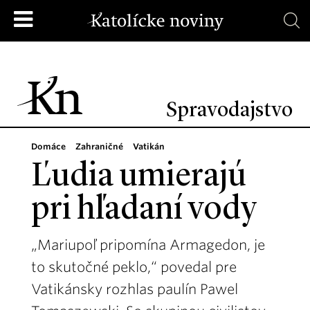
Spravodajstvo
Domáce
Zahraničné
Vatikán
Ľudia umierajú
pri hľadaní vody
„Mariupoľ pripomína Armagedon, je
to skutočné peklo,“ povedal pre
Vatikánsky rozhlas paulín Pawel