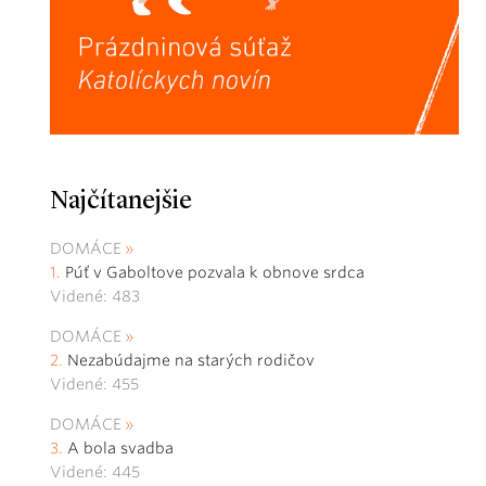
Najčítanejšie
DOMÁCE
Púť v Gaboltove pozvala k obnove srdca
Videné: 483
DOMÁCE
Nezabúdajme na starých rodičov
Videné: 455
DOMÁCE
A bola svadba
Videné: 445