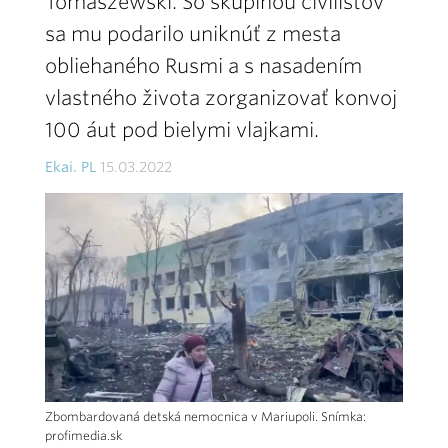
Tomaszewski. So skupinou civilistov
sa mu podarilo uniknúť z mesta
obliehaného Rusmi a s nasadením
vlastného života zorganizovať konvoj
100 áut pod bielymi vlajkami.
Ekai. PL
15.03.2022
Zbombardovaná detská nemocnica v Mariupoli. Snímka:
profimedia.sk