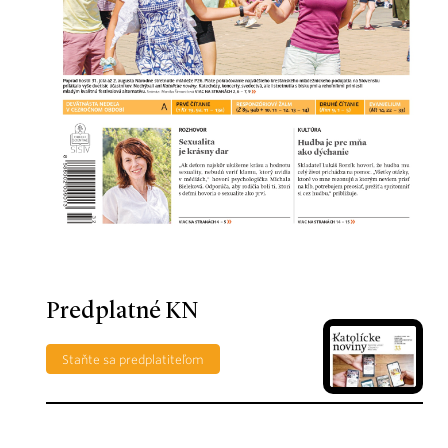
Predplatné KN
Staňte sa predplatiteľom