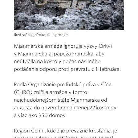
Ilustračná snímka: © ingimage
Mjanmarská armáda ignoruje výzvy Cirkvi
v Mjanmarsku aj pápeža Františka, aby
neútočila na kostoly počas násilného
potláčania odporu proti prevratu z 1. februára.
Podľa Organizácie pre ľudské práva v Číne
(CHRO) zničila armáda v tomto
najchudobnejšom štáte Mjanmarska od
augusta do novembra najmenej 22 kostolov
a viac ako 350 domov.
Región Čchin, kde žijú prevažne kresťania, je