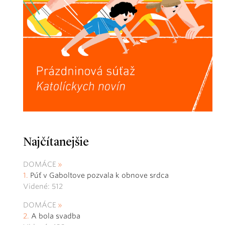
Najčítanejšie
DOMÁCE
Púť v Gaboltove pozvala k obnove srdca
Videné: 512
DOMÁCE
A bola svadba