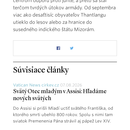
centrom odporu proti junte, a preto sa stal
terčom tvrdých útokov armády. Od septembra
viac ako desaťtisíc obyvateľov Thantlangu
utieklo do lesov alebo za hranice do
susedného indického štátu Mizorám.
Súvisiace články
Vatican News cirkev.cz
07.08.2026
Svätý Otec mladým v Assisi: Hľadáme
nových svätých
Do Assisi si prišli Mladí uctiť svätého Františka, od
ktorého smrti ubehlo 800 rokov. Spolu s nimi tam
sviatok Premenenia Pána strávil aj pápež Lev XIV.