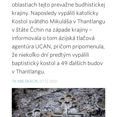
oblastiach tejto prevažne budhistickej
krajiny. Naposledy vypálili katolícky
Kostol svätého Mikuláša v Thantlangu
v štáte Čchin na západe krajiny –
informovala o tom ázijská tlačová
agentúra UCAN, pričom pripomenula,
že niekoľko dní predtým vypálili
baptistický kostol a 49 ďalších budov
v Thantlangu.
TK KBS EKAI.PL
07.12.2021