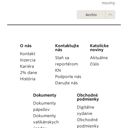
noviny
Archív
O nás
Kontaktujte
Katolícke
nás
noviny
Kontakt
Staň sa
Aktuálne
Inzercia
reportérom
číslo
Kariéra
KN
2% dane
Podporte nás
História
Darujte nás
Dokumenty
Obchodné
podmienky
Dokumenty
Digitálne
pápežov
vydanie
Dokumenty
Obchodné
vatikánskych
podmienky