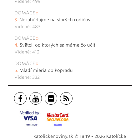
Videné: 499
DOMÁCE
Nezabúdajme na starých rodičov
Videné: 483
DOMÁCE
Svätci, od ktorých sa máme čo učiť
Videné: 412
DOMÁCE
Mladí mieria do Popradu
Videné: 332
katolickenoviny.sk © 1849 - 2026 Katolícke