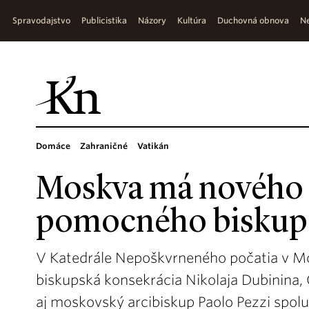
Spravodajstvo
Publicistika
Názory
Kultúra
Duchovná obnova
Ne
Domáce
Zahraničné
Vatikán
Moskva má nového 
pomocného biskup
V Katedrále Nepoškvrneného počatia v Mo
biskupská konsekrácia Nikolaja Dubinina,
aj moskovský arcibiskup Paolo Pezzi spol