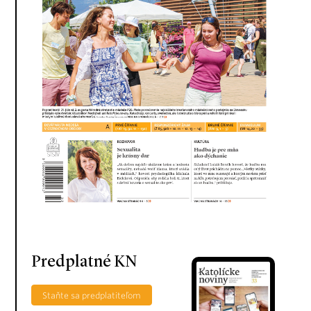
Predplatné KN
Staňte sa predplatiteľom