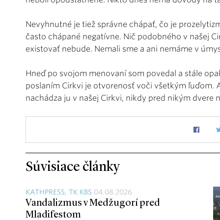
Nevyhnutné je tiež správne chápať, čo je prozelytizm
často chápané negatívne. Nič podobného v našej Cir
existovať nebude. Nemali sme a ani nemáme v úmysl
Hneď po svojom menovaní som povedal a stále opa
poslaním Cirkvi je otvorenosť voči všetkým ľuďom. A
nachádza ju v našej Cirkvi, nikdy pred nikým dvere 
Súvisiace články
KATHPRESS, TK KBS
04.08.2026
Vandalizmus v Medžugorí pred
Mladifestom