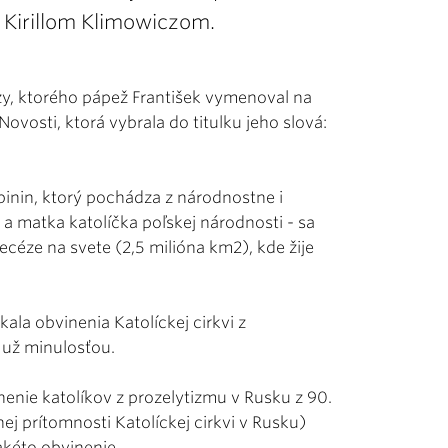
Kirillom Klimowiczom.
, ktorého pápež František vymenoval na
ovosti, ktorá vybrala do titulku jeho slová:
inin, ktorý pochádza z národnostne i
a matka katolíčka poľskej národnosti - sa
iecéze na svete (2,5 milióna km
2
), kde žije
la obvinenia Katolíckej cirkvi z
ú už minulosťou.
nie katolíkov z prozelytizmu v Rusku z 90.
ej prítomnosti Katolíckej cirkvi v Rusku)
kéto obvinenie.