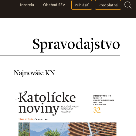
Inzercia
Obchod SSV
Prihlásiť
Predplatné
Spravodajstvo
Najnovšie KN