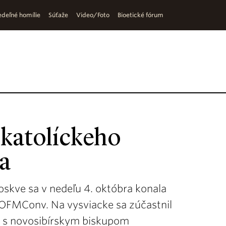
deľné homílie
Súťaže
Video/Foto
Bioetické fórum
katolíckeho
a
skve sa v nedeľu 4. októbra konala
 OFMConv. Na vysviacke sa zúčastnil
u s novosibírskym biskupom