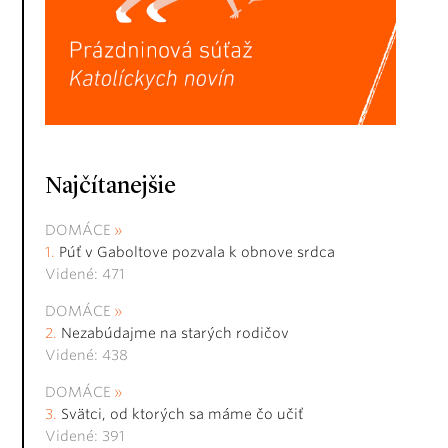
Najčítanejšie
DOMÁCE
Púť v Gaboltove pozvala k obnove srdca
Videné: 471
DOMÁCE
Nezabúdajme na starých rodičov
Videné: 438
DOMÁCE
Svätci, od ktorých sa máme čo učiť
Videné: 391