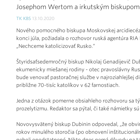
Josephom Wertom a irkutským biskupom 
TK KBS
13.10.2020
Nového pomocného biskupa Moskovskej arcidiecézy
konci júla, požiadala o rozhovor ruská agentúra RIA N
„Nechceme katolicizovať Rusko.“
Štyridsaťsedemročný biskup Nikolaj Genadijevič Dub
ekumenicky miešanej rodiny - otec pravoslávny Rus 
bude venovať pastoračnej službe v najroziahlejšej d
približne 70-tisíc katolíkov v 62 farnostiach.
Jedna z otázok pomerne obsiahleho rozhovoru sa týka
prozelytizmu. Redaktor sa pýtal, či také námietky s
Novovysvätený biskup Dubinin odpovedal, „že obvine
rokov minulého storočia (po obnovení inštitucionáln
neboli opodstatnené. Nikto dnes nemá dôvody na ta