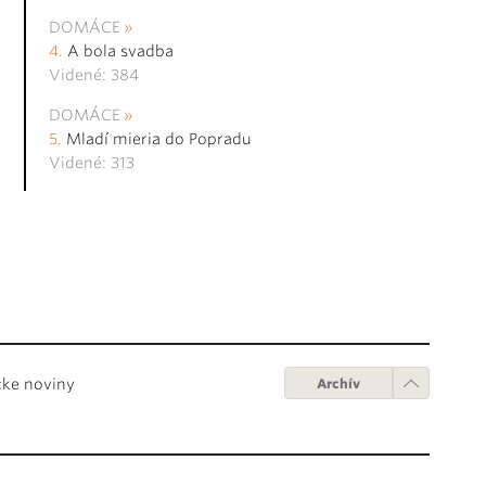
DOMÁCE
A bola svadba
Videné: 384
DOMÁCE
Mladí mieria do Popradu
Videné: 313
cke noviny
Archív