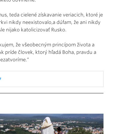
us, teda cielené získavanie veriacich, ktoré je
kvi nikdy neexistovalo,a dúfam, že ani nikdy
e nijako katolicizovať Rusko.
kujem, že všeobecným princípom života a
k príde človek, ktorý hľadá Boha, pravdu a
nezatvoríme.“