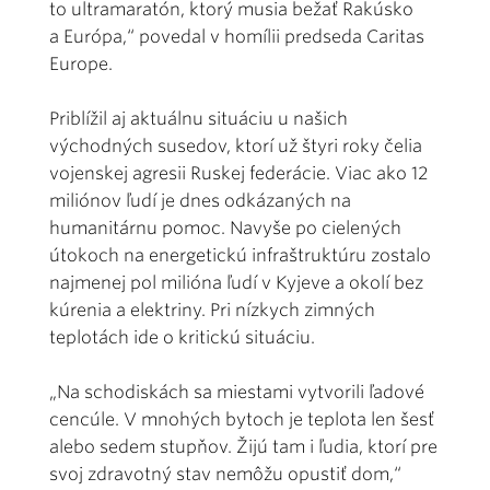
to ultramaratón, ktorý musia bežať Rakúsko
a Európa,“ povedal v homílii predseda Caritas
Europe.
Priblížil aj aktuálnu situáciu u našich
východných susedov, ktorí už štyri roky čelia
vojenskej agresii Ruskej federácie. Viac ako 12
miliónov ľudí je dnes odkázaných na
humanitárnu pomoc. Navyše po cielených
útokoch na energetickú infraštruktúru zostalo
najmenej pol milióna ľudí v Kyjeve a okolí bez
kúrenia a elektriny. Pri nízkych zimných
teplotách ide o kritickú situáciu.
„Na schodiskách sa miestami vytvorili ľadové
cencúle. V mnohých bytoch je teplota len šesť
alebo sedem stupňov. Žijú tam i ľudia, ktorí pre
svoj zdravotný stav nemôžu opustiť dom,“