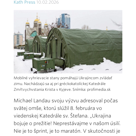
Kath Press
10.02.2026
Mobilné vyhrievacie stany pomáhajú Ukrajincom zvládať
zimu. Nachádzajú sa aj pri gréckokatolíckej Katedrále
Zmŕtvychvstania Krista v Kyjeve. Snímka: profimedia.sk
Michael Landau svoju výzvu adresoval počas
svätej omše, ktorú slúžil 8. februára vo
viedenskej Katedrále sv. Štefana. „Ukrajina
bojuje o prežitie! Neprestávajme v našom úsilí.
Nie je to šprint, je to maratón. V skutočnosti je