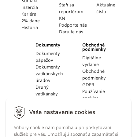
Kontakt
Staň sa
Aktuálne
Inzercia
reportérom
číslo
Kariéra
KN
2% dane
Podporte nás
História
Darujte nás
Dokumenty
Obchodné
podmienky
Dokumenty
Digitálne
pápežov
vydanie
Dokumenty
Obchodné
vatikánskych
podmienky
úradov
GDPR
Druhý
Používanie
vatikánsky
cookies
koncil
Dokumenty
Vaše nastavenie cookies
KBS
Kódex
Súbory cookie nám pomáhajú pri poskytovaní
kánonického
služieb pre vás. Umožňujú spoznať a zapamätať si
práva