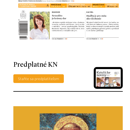
Predplatné KN
Staňte sa predplatiteľom