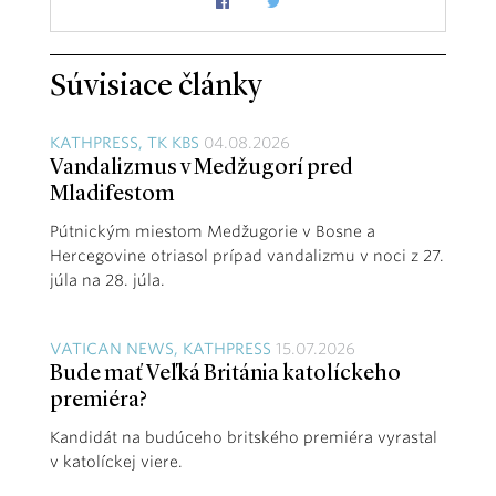
Súvisiace články
KATHPRESS, TK KBS
04.08.2026
Vandalizmus v Medžugorí pred
Mladifestom
Pútnickým miestom Medžugorie v Bosne a
Hercegovine otriasol prípad vandalizmu v noci z 27.
júla na 28. júla.
VATICAN NEWS, KATHPRESS
15.07.2026
Bude mať Veľká Británia katolíckeho
premiéra?
Kandidát na budúceho britského premiéra vyrastal
v katolíckej viere.