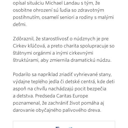
opísal situáciu Michael Landau s tým, že
osobitne ohrození sú ľudia so zdravotným
postihnutím, osamelí seniori a rodiny s malými
deťmi.
Zdôraznil, že starostlivosť o núdznych je pre
Cirkev kľúčová, a preto charita spolupracuje so
štátnymi orgánmi a inými cirkevnými
štruktúrami, aby zmiernila dramatickú núdzu.
Podarilo sa napríklad zriadiť vyhrievané stany,
výdajne teplého jedla či detské centrá, kde deti
aspoň na chvíľu nachádzajú pocit bezpečia
a detstva. Predseda Caritas Europe
poznamenal, že zachrániť život pomáha aj
darovanie obyčajného palivového dreva.