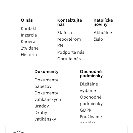
O nás
Kontaktujte
Katolícke
nás
noviny
Kontakt
Staň sa
Aktuálne
Inzercia
reportérom
číslo
Kariéra
KN
2% dane
Podporte nás
História
Darujte nás
Dokumenty
Obchodné
podmienky
Dokumenty
Digitálne
pápežov
vydanie
Dokumenty
Obchodné
vatikánskych
podmienky
úradov
GDPR
Druhý
Používanie
vatikánsky
cookies
koncil
Dokumenty