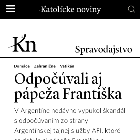
Spravodajstvo
Domáce
Zahraničné
Vatikán
Odpočúvali aj
pápeža Františka
V Argentíne nedávno vypukol škandál
s odpočúvaním zo strany
Argentínskej tajnej služby AFI, ktoré