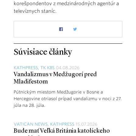
korešpondentov z medzinárodných agentúr a
televíznych staníc.
Súvisiace články
KATHPRESS, TK KBS
04.08.2026
Vandalizmus v Medžugorí pred
Mladifestom
Pútnickým miestom Medžugorie v Bosne a
Hercegovine otriasol prípad vandalizmu v noci z 27.
júla na 28. júla.
VATICAN NEWS, KATHPRESS
15.07.2026
Bude mať Veľká Británia katolíckeho