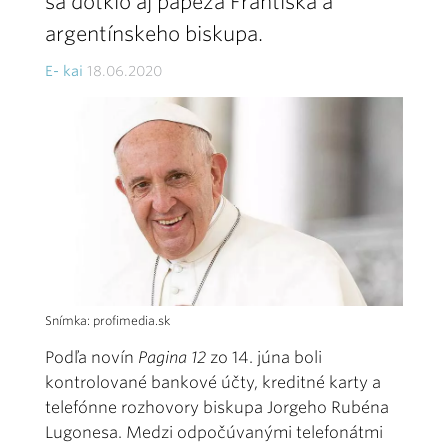
sa dotklo aj pápeža Františka a
argentínskeho biskupa.
E- kai
18.06.2020
Snímka: profimedia.sk
Podľa novín
Pagina 12
zo 14. júna boli
kontrolované bankové účty, kreditné karty a
telefónne rozhovory biskupa Jorgeho Rubéna
Lugonesa. Medzi odpočúvanými telefonátmi