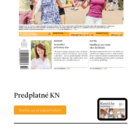
Predplatné KN
Staňte sa predplatiteľom