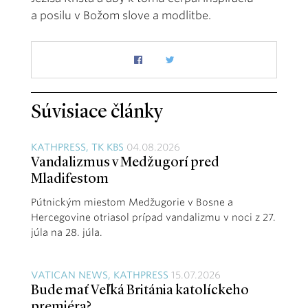
a posilu v Božom slove a modlitbe.
Súvisiace články
KATHPRESS, TK KBS
04.08.2026
Vandalizmus v Medžugorí pred
Mladifestom
Pútnickým miestom Medžugorie v Bosne a
Hercegovine otriasol prípad vandalizmu v noci z 27.
júla na 28. júla.
VATICAN NEWS, KATHPRESS
15.07.2026
Bude mať Veľká Británia katolíckeho
premiéra?