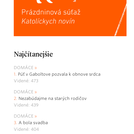
Najčítanejšie
DOMÁCE
Púť v Gaboltove pozvala k obnove srdca
Videné: 473
DOMÁCE
Nezabúdajme na starých rodičov
Videné: 439
DOMÁCE
A bola svadba
Videné: 404