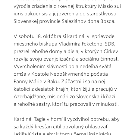
výročia zriadenia cirkevnej štruktúry Missio sui
iuris bakuensis a jej zverenia do starostlivosti
Slovenskej provincie Saleziánov dona Bosca.
V sobotu 18. októbra si kardinál v sprievode
miestneho biskupa Vladimíra Feketeho, SDB,
prezrel rehoľné domy a diela, v ktorých Cirkev
rozvíja svoju evanjelizačnú a sociálnu činnosť.
Vyvrcholením slávnosti bola nedeľná svätá
omša v Kostole Nepoškvrneného počatia
Panny Márie v Baku. Zúčastnili sa na nej
katolíci z desiatok krajín, ktorí žijú a pracujú v
Azerbajdžane, misionári zo Slovenska i kňazi
a rehoľné sestry, ktorí tu pracovali v minulosti.
Kardinál Tagle v homílii vyzdvihol potrebu, aby
sa každý kresťan cítil povolaný ohlasovať
Ježiša Krista a aby k tomu čerpal inšpiráciu