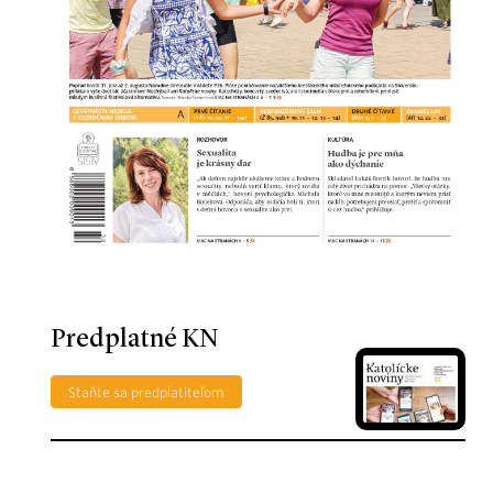
Predplatné KN
Staňte sa predplatiteľom