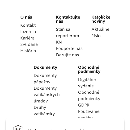
O nás
Kontaktujte
Katolícke
nás
noviny
Kontakt
Staň sa
Aktuálne
Inzercia
reportérom
číslo
Kariéra
KN
2% dane
Podporte nás
História
Darujte nás
Dokumenty
Obchodné
podmienky
Dokumenty
Digitálne
pápežov
vydanie
Dokumenty
Obchodné
vatikánskych
podmienky
úradov
GDPR
Druhý
Používanie
vatikánsky
cookies
koncil
Dokumenty