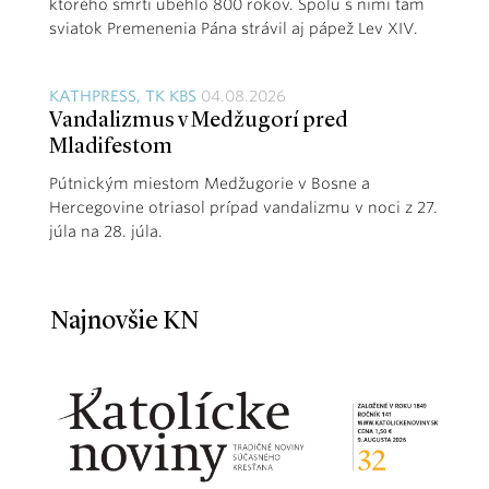
ktorého smrti ubehlo 800 rokov. Spolu s nimi tam
sviatok Premenenia Pána strávil aj pápež Lev XIV.
KATHPRESS, TK KBS
04.08.2026
Vandalizmus v Medžugorí pred
Mladifestom
Pútnickým miestom Medžugorie v Bosne a
Hercegovine otriasol prípad vandalizmu v noci z 27.
júla na 28. júla.
Najnovšie KN