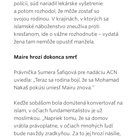
polícii, súd nariadil lekárske vyšetrenie
a potom rozhodol, že môže zostať so
svojou rodinou. V krajinách, v ktorých sa
islamské náboženstvo zneužíva proti
kresťanom, ide o vážne rozhodnutie – vydatá
žena tam nemôže opustiť manžela.
Maire hrozí dokonca smrť
Právnička Sumera Šafiqová pre nadáciu ACN
uviedla: „Teraz sa rodina bojí, že sa Mohamad
Nakaš pokúsi uniesť Mairu znova.“
Keďže sobášom bola donútená konvertovať na
islam, v očiach fundamentalistov je už
moslimkou. „Napriek tomu, že sa domov
vrátila právoplatne, v očiach mnohých ľudí
bude navždy zradkyňou. Za to jej hrozí násilie,