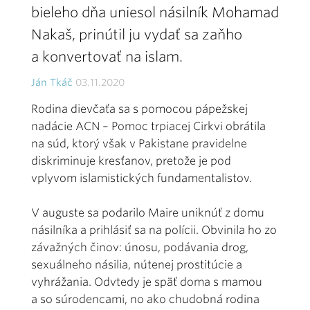
bieleho dňa uniesol násilník Mohamad
Nakaš, prinútil ju vydať sa zaňho
a konvertovať na islam.
Ján Tkáč
03.11.2020
Rodina dievčaťa sa s pomocou pápežskej
nadácie ACN – Pomoc trpiacej Cirkvi obrátila
na súd, ktorý však v Pakistane pravidelne
diskriminuje kresťanov, pretože je pod
vplyvom islamistických fundamentalistov.
V auguste sa podarilo Maire uniknúť z domu
násilníka a prihlásiť sa na polícii. Obvinila ho zo
závažných činov: únosu, podávania drog,
sexuálneho násilia, nútenej prostitúcie a
vyhrážania. Odvtedy je späť doma s mamou
a so súrodencami, no ako chudobná rodina