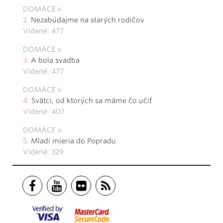
DOMÁCE
Nezabúdajme na starých rodičov
Videné: 477
DOMÁCE
A bola svadba
Videné: 477
DOMÁCE
Svätci, od ktorých sa máme čo učiť
Videné: 407
DOMÁCE
Mladí mieria do Popradu
Videné: 329