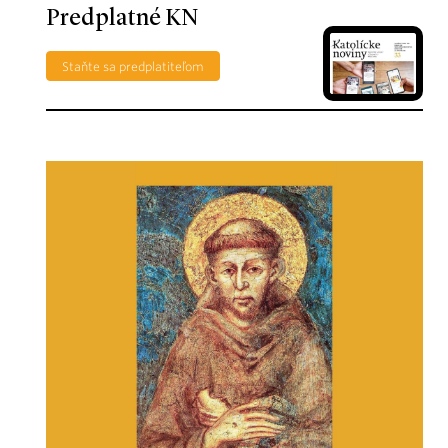
Predplatné KN
Staňte sa predplatiteľom