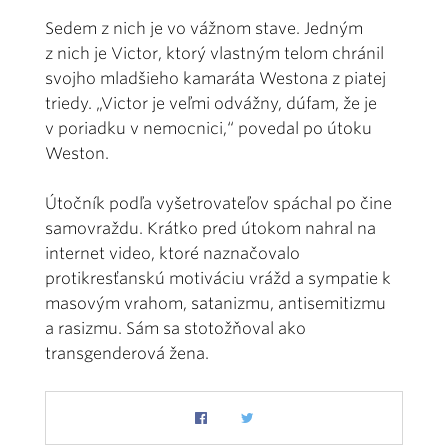
Sedem z nich je vo vážnom stave. Jedným
z nich je Victor, ktorý vlastným telom chránil
svojho mladšieho kamaráta Westona z piatej
triedy. „Victor je veľmi odvážny, dúfam, že je
v poriadku v nemocnici,“ povedal po útoku
Weston.
Útočník podľa vyšetrovateľov spáchal po čine
samovraždu. Krátko pred útokom nahral na
internet video, ktoré naznačovalo
protikresťanskú motiváciu vrážd a sympatie k
masovým vrahom, satanizmu, antisemitizmu
a rasizmu. Sám sa stotožňoval ako
transgenderová žena.