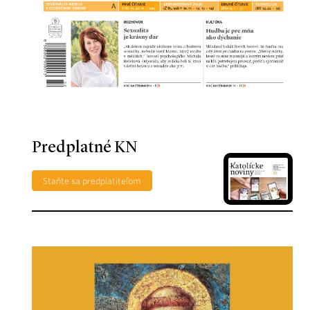
Predplatné KN
Staňte sa predplatiteľom