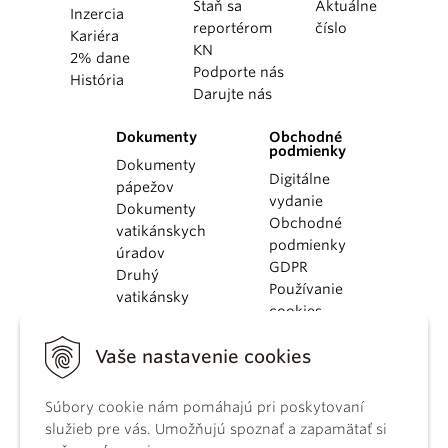
Staň sa
Aktuálne
Inzercia
reportérom
číslo
Kariéra
KN
2% dane
Podporte nás
História
Darujte nás
Dokumenty
Obchodné
podmienky
Dokumenty
Digitálne
pápežov
vydanie
Dokumenty
Obchodné
vatikánskych
podmienky
úradov
GDPR
Druhý
Používanie
vatikánsky
cookies
koncil
Dokumenty
Vaše nastavenie cookies
KBS
Kódex
Súbory cookie nám pomáhajú pri poskytovaní
kánonického
služieb pre vás. Umožňujú spoznať a zapamätať si
práva