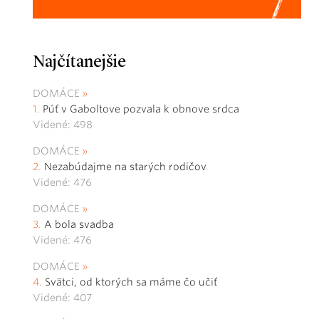
Najčítanejšie
DOMÁCE
Púť v Gaboltove pozvala k obnove srdca
Videné: 498
DOMÁCE
Nezabúdajme na starých rodičov
Videné: 476
DOMÁCE
A bola svadba
Videné: 476
DOMÁCE
Svätci, od ktorých sa máme čo učiť
Videné: 407