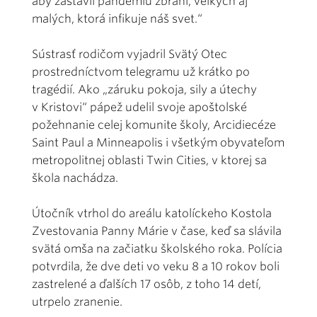
aby zastavil pandémiu zbraní, veľkých aj
malých, ktorá infikuje náš svet.“
Sústrasť rodičom vyjadril Svätý Otec
prostredníctvom telegramu už krátko po
tragédií. Ako „záruku pokoja, sily a útechy
v Kristovi“ pápež udelil svoje apoštolské
požehnanie celej komunite školy, Arcidiecéze
Saint Paul a Minneapolis i všetkým obyvateľom
metropolitnej oblasti Twin Cities, v ktorej sa
škola nachádza.
Útočník vtrhol do areálu katolíckeho Kostola
Zvestovania Panny Márie v čase, keď sa slávila
svätá omša na začiatku školského roka. Polícia
potvrdila, že dve deti vo veku 8 a 10 rokov boli
zastrelené a ďalších 17 osôb, z toho 14 detí,
utrpelo zranenie.