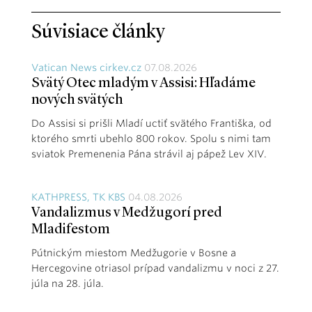
Súvisiace články
Vatican News cirkev.cz
07.08.2026
Svätý Otec mladým v Assisi: Hľadáme
nových svätých
Do Assisi si prišli Mladí uctiť svätého Františka, od
ktorého smrti ubehlo 800 rokov. Spolu s nimi tam
sviatok Premenenia Pána strávil aj pápež Lev XIV.
KATHPRESS, TK KBS
04.08.2026
Vandalizmus v Medžugorí pred
Mladifestom
Pútnickým miestom Medžugorie v Bosne a
Hercegovine otriasol prípad vandalizmu v noci z 27.
júla na 28. júla.