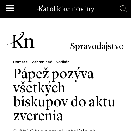
Spravodajstvo
Domáce
Zahraničné
Vatikán
Pápež pozýva
všetkých
biskupov do aktu
zverenia