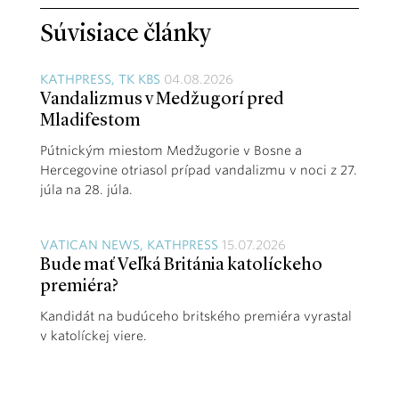
Súvisiace články
KATHPRESS, TK KBS
04.08.2026
Vandalizmus v Medžugorí pred
Mladifestom
Pútnickým miestom Medžugorie v Bosne a
Hercegovine otriasol prípad vandalizmu v noci z 27.
júla na 28. júla.
VATICAN NEWS, KATHPRESS
15.07.2026
Bude mať Veľká Británia katolíckeho
premiéra?
Kandidát na budúceho britského premiéra vyrastal
v katolíckej viere.