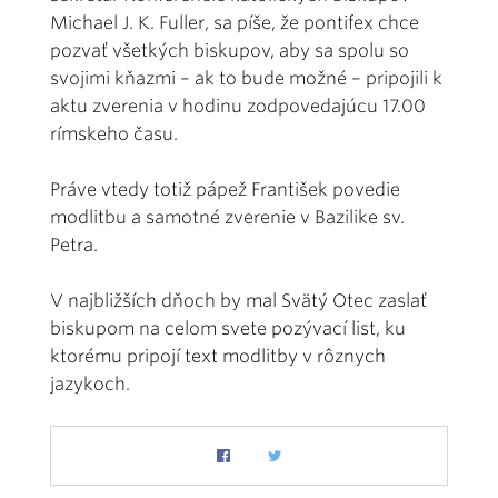
Michael J. K. Fuller, sa píše, že pontifex chce
pozvať všetkých biskupov, aby sa spolu so
svojimi kňazmi – ak to bude možné – pripojili k
aktu zverenia v hodinu zodpovedajúcu 17.00
rímskeho času.
Práve vtedy totiž pápež František povedie
modlitbu a samotné zverenie v Bazilike sv.
Petra.
V najbližších dňoch by mal Svätý Otec zaslať
biskupom na celom svete pozývací list, ku
ktorému pripojí text modlitby v rôznych
jazykoch.