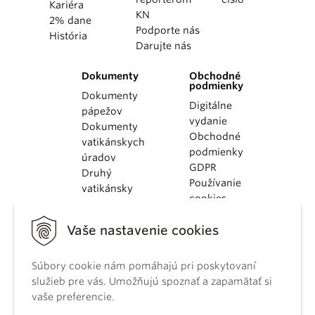
Kariéra
KN
2% dane
Podporte nás
História
Darujte nás
Dokumenty
Obchodné
podmienky
Dokumenty
Digitálne
pápežov
vydanie
Dokumenty
Obchodné
vatikánskych
podmienky
úradov
GDPR
Druhý
Používanie
vatikánsky
cookies
koncil
Dokumenty
Vaše nastavenie cookies
KBS
Kódex
kánonického
Súbory cookie nám pomáhajú pri poskytovaní
práva
služieb pre vás. Umožňujú spoznať a zapamätať si
Katechizmus
vaše preferencie.
Katolíckej