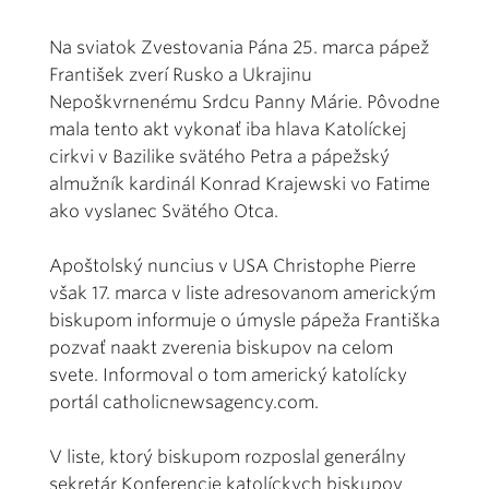
Na sviatok Zvestovania Pána 25. marca pápež
František zverí Rusko a Ukrajinu
Nepoškvrnenému Srdcu Panny Márie. Pôvodne
mala tento akt vykonať iba hlava Katolíckej
cirkvi v Bazilike svätého Petra a pápežský
almužník kardinál Konrad Krajewski vo Fatime
ako vyslanec Svätého Otca.
Apoštolský nuncius v USA Christophe Pierre
však 17. marca v liste adresovanom americkým
biskupom informuje o úmysle pápeža Františka
pozvať naakt zverenia biskupov na celom
svete. Informoval o tom americký katolícky
portál
catholicnewsagency.com
.
V liste, ktorý biskupom rozposlal generálny
sekretár Konferencie katolíckych biskupov