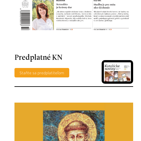
Predplatné KN
Staňte sa predplatiteľom