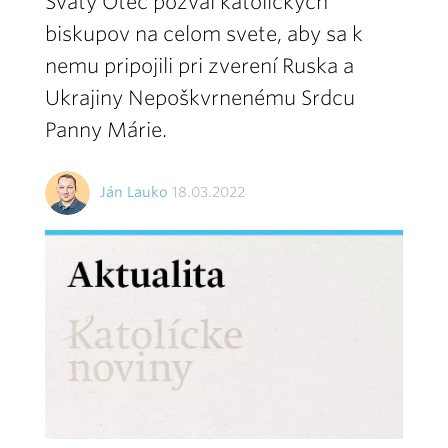
Svätý Otec pozval katolíckych
biskupov na celom svete, aby sa k
nemu pripojili pri zverení Ruska a
Ukrajiny Nepoškvrnenému Srdcu
Panny Márie.
Ján Lauko
18.03.2022