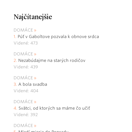
Najčítanejšie
DOMÁCE
Púť v Gaboltove pozvala k obnove srdca
Videné: 473
DOMÁCE
Nezabúdajme na starých rodičov
Videné: 439
DOMÁCE
A bola svadba
Videné: 404
DOMÁCE
Svätci, od ktorých sa máme čo učiť
Videné: 392
DOMÁCE
Mladí mieria do Popradu