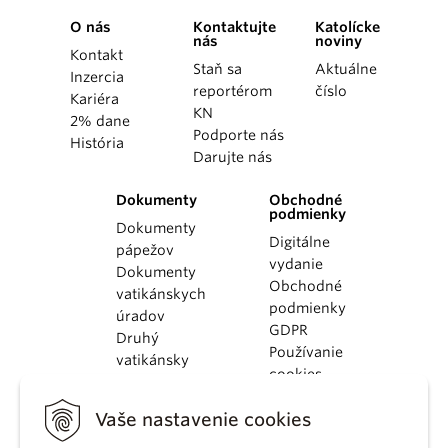
O nás
Kontaktujte
Katolícke
nás
noviny
Kontakt
Staň sa
Aktuálne
Inzercia
reportérom
číslo
Kariéra
KN
2% dane
Podporte nás
História
Darujte nás
Dokumenty
Obchodné
podmienky
Dokumenty
Digitálne
pápežov
vydanie
Dokumenty
Obchodné
vatikánskych
podmienky
úradov
GDPR
Druhý
Používanie
vatikánsky
cookies
koncil
Dokumenty
Vaše nastavenie cookies
KBS