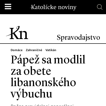
Spravodajstvo
Domáce
Zahraničné
Vatikán
Pápež sa modlil
za obete
libanonského
výbuchu