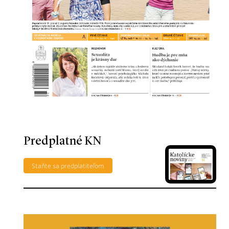
Predplatné KN
Staňte sa predplatiteľom