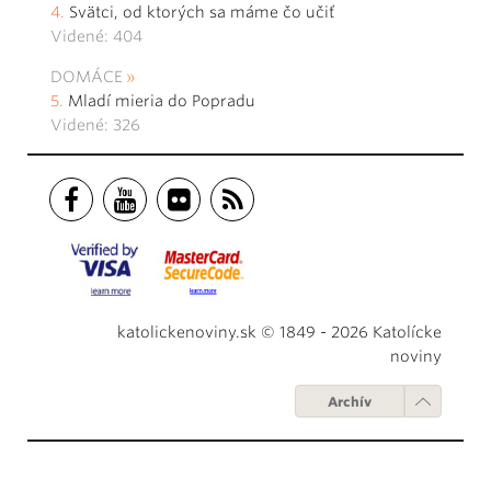
Svätci, od ktorých sa máme čo učiť
Videné: 404
DOMÁCE
Mladí mieria do Popradu
Videné: 326
katolickenoviny.sk © 1849 - 2026 Katolícke
noviny
Archív