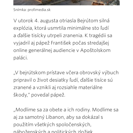
Snímka: profimedia.sk
V utorok 4. augusta otriasla Bejrútom silná
explózia, ktorá usmrtila minimálne sto ľudí
a ďalšie tisícky utrpeli zranenia. K tragédii sa
vyjadril aj pápež František počas stredajšej
online generálnej audiencie v Apoštolskom
paláci.
„V bejrútskom prístave včera obrovský výbuch
pripravil o život desiatky ľudí, ďalšie tisíce sú
zranené a vznikli aj rozsiahle materiálne
škody,“ povedal pápež.
„Modlime sa za obete a ich rodiny. Modlime sa
aj za samotný Libanon, aby sa dokázal s
použitím všetkých spoločenských,
náboženských a politických zložiek