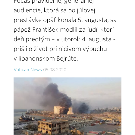
Počas pravidelnej generálnej
audiencie, ktorá sa po júlovej
prestávke opäť konala 5. augusta, sa
pápež František modlil za ľudí, ktorí
deň predtým – v utorok 4. augusta -
prišli o život pri ničivom výbuchu
v libanonskom Bejrúte.
Vatican News
05.08.2020