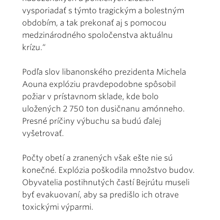
vysporiadať s týmto tragickým a bolestným
obdobím, a tak prekonať aj s pomocou
medzinárodného spoločenstva aktuálnu
krízu.“
Podľa slov libanonského prezidenta Michela
Aouna explóziu pravdepodobne spôsobil
požiar v prístavnom sklade, kde bolo
uložených 2 750 ton dusičnanu amónneho.
Presné príčiny výbuchu sa budú ďalej
vyšetrovať.
Počty obetí a zranených však ešte nie sú
konečné. Explózia poškodila množstvo budov.
Obyvatelia postihnutých častí Bejrútu museli
byť evakuovaní, aby sa predišlo ich otrave
toxickými výparmi.