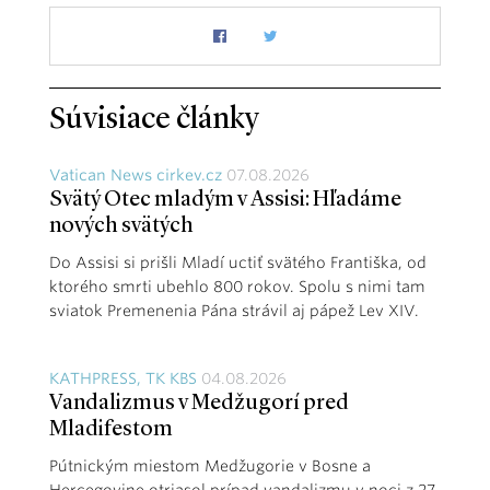
Súvisiace články
Vatican News cirkev.cz
07.08.2026
Svätý Otec mladým v Assisi: Hľadáme
nových svätých
Do Assisi si prišli Mladí uctiť svätého Františka, od
ktorého smrti ubehlo 800 rokov. Spolu s nimi tam
sviatok Premenenia Pána strávil aj pápež Lev XIV.
KATHPRESS, TK KBS
04.08.2026
Vandalizmus v Medžugorí pred
Mladifestom
Pútnickým miestom Medžugorie v Bosne a
Hercegovine otriasol prípad vandalizmu v noci z 27.