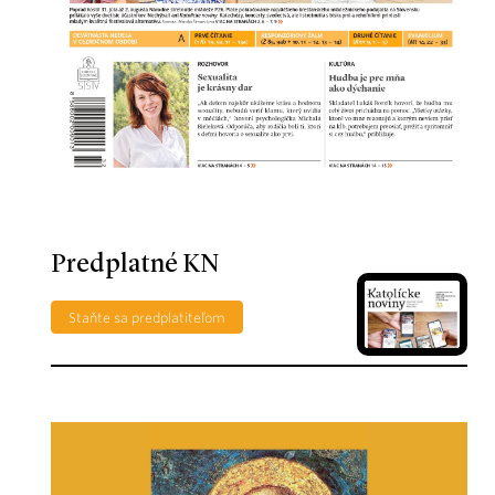
Predplatné KN
Staňte sa predplatiteľom