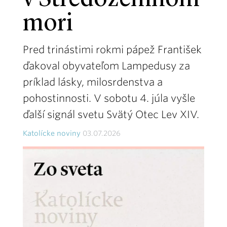
v Stredozemnom
mori
Pred trinástimi rokmi pápež František
ďakoval obyvateľom Lampedusy za
príklad lásky, milosrdenstva a
pohostinnosti. V sobotu 4. júla vyšle
ďalší signál svetu Svätý Otec Lev XIV.
Katolícke noviny
03.07.2026