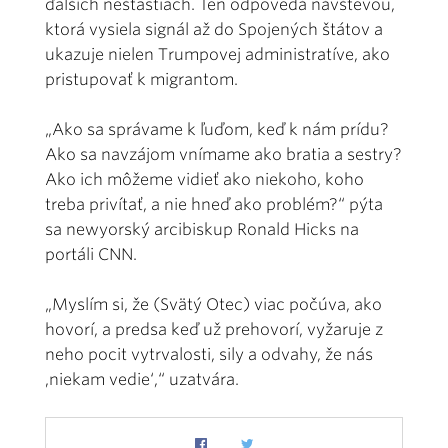
ďalších nešťastiach. Ten odpovedá návštevou,
ktorá vysiela signál až do Spojených štátov a
ukazuje nielen Trumpovej administratíve, ako
pristupovať k migrantom.
„Ako sa správame k ľuďom, keď k nám prídu?
Ako sa navzájom vnímame ako bratia a sestry?
Ako ich môžeme vidieť ako niekoho, koho
treba privítať, a nie hneď ako problém?“ pýta
sa newyorský arcibiskup Ronald Hicks na
portáli CNN.
„Myslím si, že (Svätý Otec) viac počúva, ako
hovorí, a predsa keď už prehovorí, vyžaruje z
neho pocit vytrvalosti, sily a odvahy, že nás
‚niekam vedie‘,“ uzatvára.