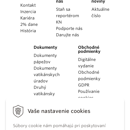
nás
noviny
Kontakt
Staň sa
Aktuálne
Inzercia
reportérom
číslo
Kariéra
KN
2% dane
Podporte nás
História
Darujte nás
Dokumenty
Obchodné
podmienky
Dokumenty
Digitálne
pápežov
vydanie
Dokumenty
Obchodné
vatikánskych
podmienky
úradov
GDPR
Druhý
Používanie
vatikánsky
cookies
koncil
Dokumenty
Vaše nastavenie cookies
KBS
Kódex
Súbory cookie nám pomáhajú pri poskytovaní
kánonického