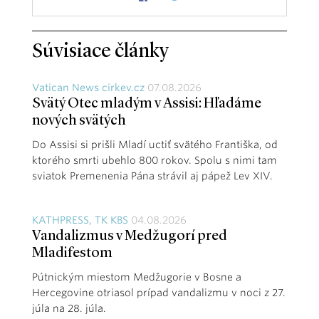
Súvisiace články
Vatican News cirkev.cz
07.08.2026
Svätý Otec mladým v Assisi: Hľadáme
nových svätých
Do Assisi si prišli Mladí uctiť svätého Františka, od
ktorého smrti ubehlo 800 rokov. Spolu s nimi tam
sviatok Premenenia Pána strávil aj pápež Lev XIV.
KATHPRESS, TK KBS
04.08.2026
Vandalizmus v Medžugorí pred
Mladifestom
Pútnickým miestom Medžugorie v Bosne a
Hercegovine otriasol prípad vandalizmu v noci z 27.
júla na 28. júla.