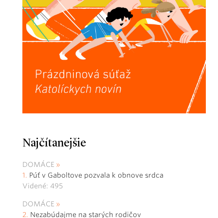
Najčítanejšie
DOMÁCE
Púť v Gaboltove pozvala k obnove srdca
Videné: 495
DOMÁCE
Nezabúdajme na starých rodičov