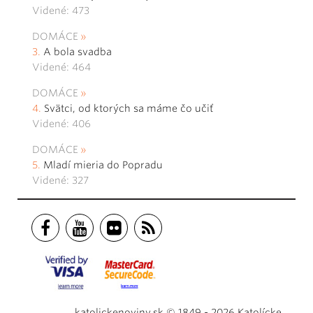
Videné: 473
DOMÁCE
A bola svadba
Videné: 464
DOMÁCE
Svätci, od ktorých sa máme čo učiť
Videné: 406
DOMÁCE
Mladí mieria do Popradu
Videné: 327
katolickenoviny.sk © 1849 - 2026 Katolícke