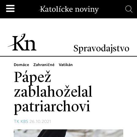
Spravodajstvo
Domáce
Zahraničné
Vatikán
Pápež
zablahoželal
patriarchovi
TK KBS
26.10.2021