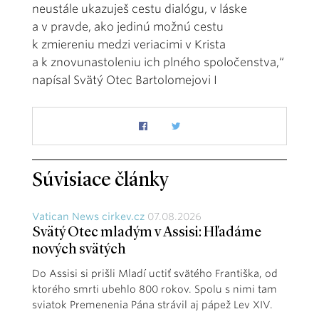
neustále ukazuješ cestu dialógu, v láske
a v pravde, ako jedinú možnú cestu
k zmiereniu medzi veriacimi v Krista
a k znovunastoleniu ich plného spoločenstva,“
napísal Svätý Otec Bartolomejovi I
Súvisiace články
Vatican News cirkev.cz
07.08.2026
Svätý Otec mladým v Assisi: Hľadáme
nových svätých
Do Assisi si prišli Mladí uctiť svätého Františka, od
ktorého smrti ubehlo 800 rokov. Spolu s nimi tam
sviatok Premenenia Pána strávil aj pápež Lev XIV.