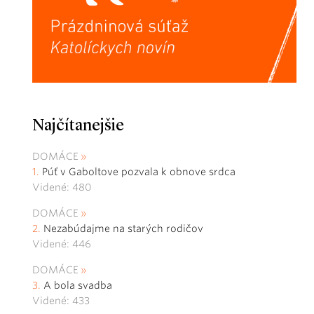
Najčítanejšie
DOMÁCE
Púť v Gaboltove pozvala k obnove srdca
Videné: 480
DOMÁCE
Nezabúdajme na starých rodičov
Videné: 446
DOMÁCE
A bola svadba
Videné: 433