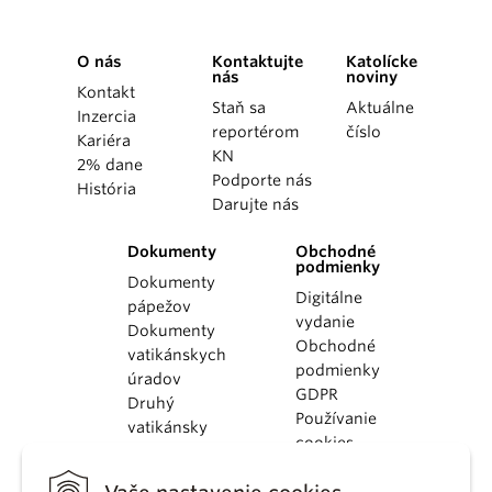
O nás
Kontaktujte
Katolícke
nás
noviny
Kontakt
Staň sa
Aktuálne
Inzercia
reportérom
číslo
Kariéra
KN
2% dane
Podporte nás
História
Darujte nás
Dokumenty
Obchodné
podmienky
Dokumenty
Digitálne
pápežov
vydanie
Dokumenty
Obchodné
vatikánskych
podmienky
úradov
GDPR
Druhý
Používanie
vatikánsky
cookies
koncil
Dokumenty