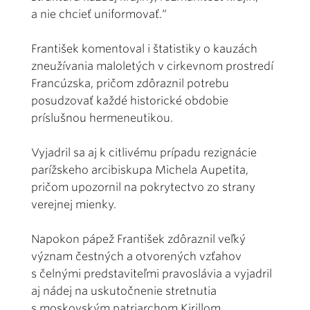
a nie chcieť uniformovať.“
František komentoval i štatistiky o kauzách
zneužívania maloletých v cirkevnom prostredí
Francúzska, pričom zdôraznil potrebu
posudzovať každé historické obdobie
príslušnou hermeneutikou.
Vyjadril sa aj k citlivému prípadu rezignácie
parížskeho arcibiskupa Michela Aupetita,
pričom upozornil na pokrytectvo zo strany
verejnej mienky.
Napokon pápež František zdôraznil veľký
význam čestných a otvorených vzťahov
s čelnými predstaviteľmi pravoslávia a vyjadril
aj nádej na uskutočnenie stretnutia
s moskovským patriarchom Kirillom.