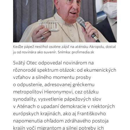
Keďže pápež nestihol osobne zájsť na aténsku Akropolu, dostal
ju od novinára ako suvenír. Snímka: profimedia.sk
Svätý Otec odpovedal novinárom na
rôznorodé spektrum otázok: od ekumenických
vzťahov a silného momentu prosby
o odpustenie, adresovanej gréckemu
metropolitovi Hieronymovi, cez otázku
synodality, vysvetlenie pápežových slov
v Aténach o upadaní demokracie v niektorých
európskych krajinách, ako aj Františkovho
napomenutia ohľadom zdráhavého postoja
krajín voči migrantom a silnej potreby ich