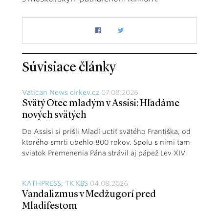
Súvisiace články
Vatican News cirkev.cz
07.08.2026
Svätý Otec mladým v Assisi: Hľadáme
nových svätých
Do Assisi si prišli Mladí uctiť svätého Františka, od
ktorého smrti ubehlo 800 rokov. Spolu s nimi tam
sviatok Premenenia Pána strávil aj pápež Lev XIV.
KATHPRESS, TK KBS
04.08.2026
Vandalizmus v Medžugorí pred
Mladifestom