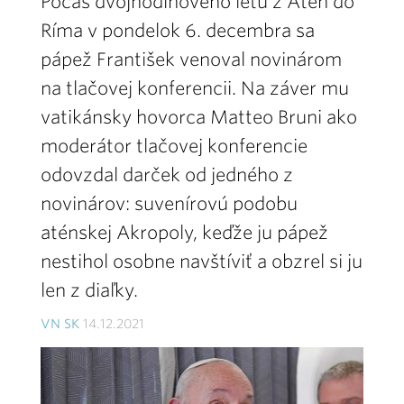
Počas dvojhodinového letu z Atén do
Ríma v pondelok 6. decembra sa
pápež František venoval novinárom
na tlačovej konferencii. Na záver mu
vatikánsky hovorca Matteo Bruni ako
moderátor tlačovej konferencie
odovzdal darček od jedného z
novinárov: suvenírovú podobu
aténskej Akropoly, keďže ju pápež
nestihol osobne navštíviť a obzrel si ju
len z diaľky.
VN SK
14.12.2021