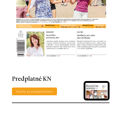
Predplatné KN
Staňte sa predplatiteľom