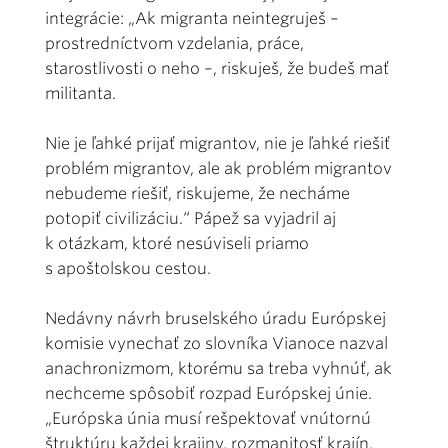
integrácie: „Ak migranta neintegruješ –
prostredníctvom vzdelania, práce,
starostlivosti o neho –, riskuješ, že budeš mať
militanta.
Nie je ľahké prijať migrantov, nie je ľahké riešiť
problém migrantov, ale ak problém migrantov
nebudeme riešiť, riskujeme, že necháme
potopiť civilizáciu.“ Pápež sa vyjadril aj
k otázkam, ktoré nesúviseli priamo
s apoštolskou cestou.
Nedávny návrh bruselského úradu Európskej
komisie vynechať zo slovníka Vianoce nazval
anachronizmom, ktorému sa treba vyhnúť, ak
nechceme spôsobiť rozpad Európskej únie.
„Európska únia musí rešpektovať vnútornú
štruktúru každej krajiny, rozmanitosť krajín,