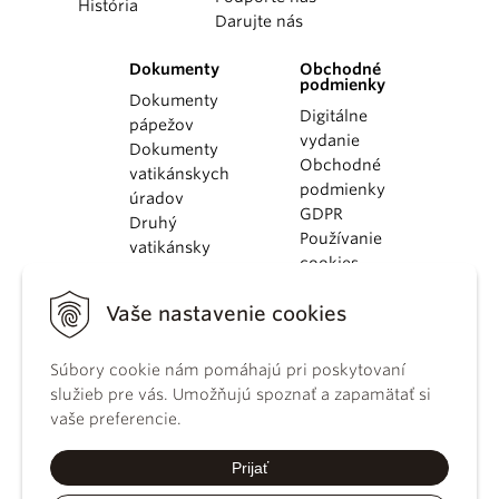
História
Darujte nás
Dokumenty
Obchodné
podmienky
Dokumenty
Digitálne
pápežov
vydanie
Dokumenty
Obchodné
vatikánskych
podmienky
úradov
GDPR
Druhý
Používanie
vatikánsky
cookies
koncil
Dokumenty
Vaše nastavenie cookies
KBS
Kódex
Súbory cookie nám pomáhajú pri poskytovaní
kánonického
služieb pre vás. Umožňujú spoznať a zapamätať si
práva
vaše preferencie.
Katechizmus
Katolíckej
Prijať
cirkvi