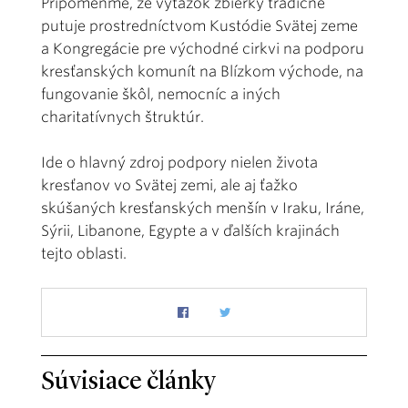
Pripomeňme, že výťažok zbierky tradične
putuje prostredníctvom Kustódie Svätej zeme
a Kongregácie pre východné cirkvi na podporu
kresťanských komunít na Blízkom východe, na
fungovanie škôl, nemocníc a iných
charitatívnych štruktúr.
Ide o hlavný zdroj podpory nielen života
kresťanov vo Svätej zemi, ale aj ťažko
skúšaných kresťanských menšín v Iraku, Iráne,
Sýrii, Libanone, Egypte a v ďalších krajinách
tejto oblasti.
Súvisiace články