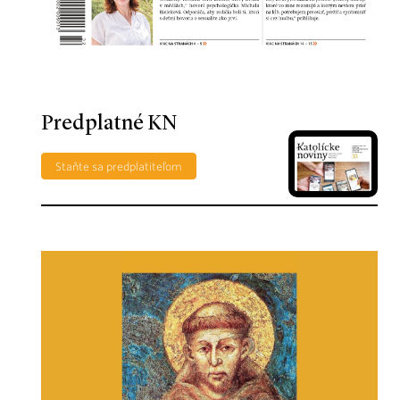
Predplatné KN
Staňte sa predplatiteľom