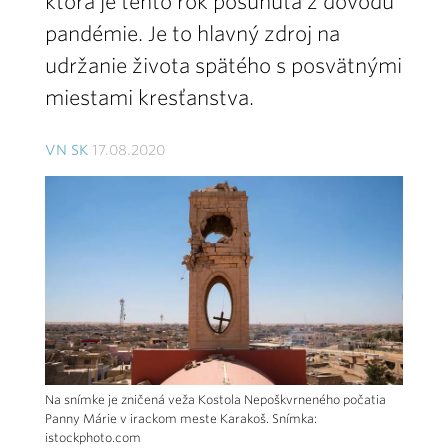
ktorá je tento rok posunutá z dôvodu
pandémie. Je to hlavný zdroj na
udržanie života spätého s posvätnými
miestami kresťanstva.
VN SK
17.08.2020
Na snímke je zničená veža Kostola Nepoškvrneného počatia
Panny Márie v irackom meste Karakoš. Snímka:
istockphoto.com