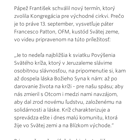
Pápež František schválil nový termín, ktorý
zvolila Kongregácia pre východné cirkvi. Prečo
je to práve 13. september, vysvetľuje páter
Francesco Patton, OFM, kustód Svätej zeme,
vo videu pripravenom na túto príležitosť:
„Je to nedeľa najbližšia k sviatku Povýšenia
Svätého kríža, ktorý v Jeruzaleme slávime
osobitnou slávnosťou, na pripomenutie si, kam
až dospela láska Božieho Syna k nám: až po
darovanie života na kríži - pre našu spásu; aby
nás zmieril s Otcom i medzi nami navzájom,
aby dal zrod novému ľudstvu, založenému na
solidárnosti a láske. Kríž charakterizuje a
sprevádza ešte i dnes malú komunitu, ktorá
žije vo Svätej zemi a na Blízkom východe.“