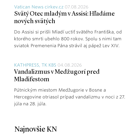
Vatican News cirkev.cz
07.08.2026
Svätý Otec mladým v Assisi: Hľadáme
nových svätých
Do Assisi si prišli Mladí uctiť svätého Františka, od
ktorého smrti ubehlo 800 rokov. Spolu s nimi tam
sviatok Premenenia Pána strávil aj pápež Lev XIV.
KATHPRESS, TK KBS
04.08.2026
Vandalizmus v Medžugorí pred
Mladifestom
Pútnickým miestom Medžugorie v Bosne a
Hercegovine otriasol prípad vandalizmu v noci z 27.
júla na 28. júla.
Najnovšie KN