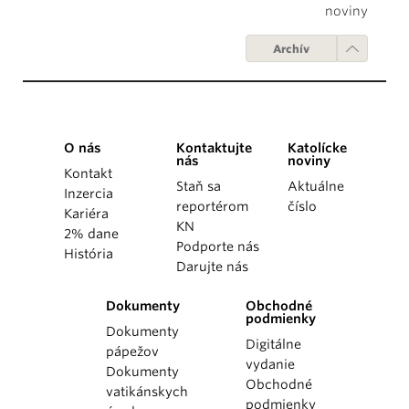
noviny
Archív
O nás
Kontaktujte
Katolícke
nás
noviny
Kontakt
Staň sa
Aktuálne
Inzercia
reportérom
číslo
Kariéra
KN
2% dane
Podporte nás
História
Darujte nás
Dokumenty
Obchodné
podmienky
Dokumenty
Digitálne
pápežov
vydanie
Dokumenty
Obchodné
vatikánskych
podmienky