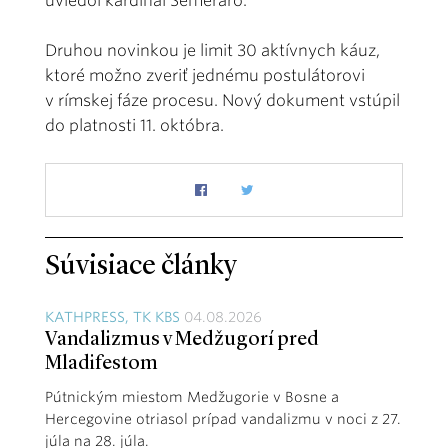
uviedol kardinál Semeraro.
Druhou novinkou je limit 30 aktívnych káuz,
ktoré možno zveriť jednému postulátorovi
v rímskej fáze procesu. Nový dokument vstúpil
do platnosti 11. októbra.
Súvisiace články
KATHPRESS, TK KBS
04.08.2026
Vandalizmus v Medžugorí pred
Mladifestom
Pútnickým miestom Medžugorie v Bosne a
Hercegovine otriasol prípad vandalizmu v noci z 27.
júla na 28. júla.