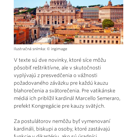
Ilustračná snímka: © ingimage
V texte sú dve novinky, ktoré síce môžu
pôsobiť reštriktívne, ale v skutočnosti
vyplývajú z presvedčenia o vážnosti
požadovaného záväzku pre každú kauzu
blahorečenia a svätorečenia. Pre vatikánske
médiá ich priblížil kardinál Marcello Semeraro,
prefekt Kongregácie pre kauzy svätých.
Za postulátorov nemôžu byť vymenovaní
kardináli, biskupi a osoby, ktoré zastávajú
funkcie v dikastériu, ako sú úradníci,