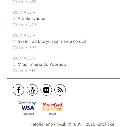
Videné: 439
DOMÁCE
A bola svadba
Videné: 403
DOMÁCE
Svätci, od ktorých sa máme čo učiť
Videné: 392
DOMÁCE
Mladí mieria do Popradu
Videné: 316
katolickenoviny.sk © 1849 - 2026 Katolícke