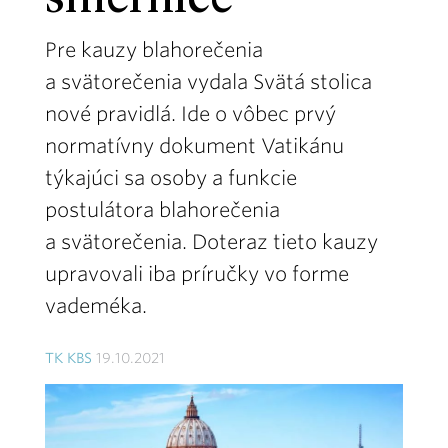
smernice
Pre kauzy blahorečenia
a svätorečenia vydala Svätá stolica
nové pravidlá. Ide o vôbec prvý
normatívny dokument Vatikánu
týkajúci sa osoby a funkcie
postulátora blahorečenia
a svätorečenia. Doteraz tieto kauzy
upravovali iba príručky vo forme
vademéka.
TK KBS
19.10.2021