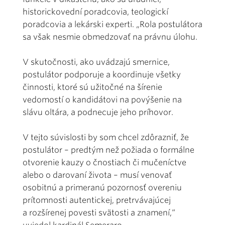
historickovední poradcovia, teologickí
poradcovia a lekárski experti. „Rola postulátora
sa však nesmie obmedzovať na právnu úlohu.
V skutočnosti, ako uvádzajú smernice,
postulátor podporuje a koordinuje všetky
činnosti, ktoré sú užitočné na šírenie
vedomostí o kandidátovi na povýšenie na
slávu oltára, a podnecuje jeho príhovor.
V tejto súvislosti by som chcel zdôrazniť, že
postulátor – predtým než požiada o formálne
otvorenie kauzy o čnostiach či mučeníctve
alebo o darovaní života – musí venovať
osobitnú a primeranú pozornosť overeniu
prítomnosti autentickej, pretrvávajúcej
a rozšírenej povesti svätosti a znamení,“