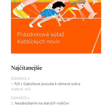
Najčítanejšie
DOMÁCE
Púť v Gaboltove pozvala k obnove srdca
Videné: 473
DOMÁCE
Nezabúdajme na starých rodičov