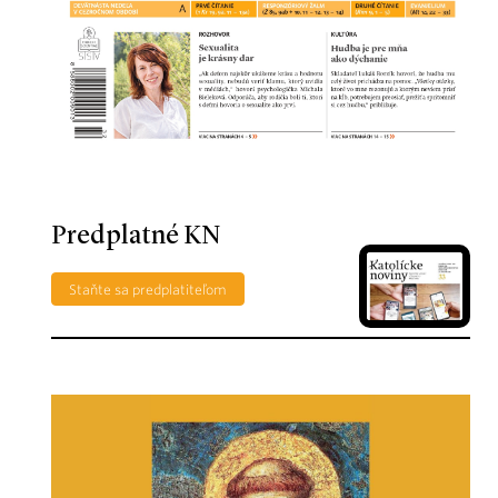
Predplatné KN
Staňte sa predplatiteľom