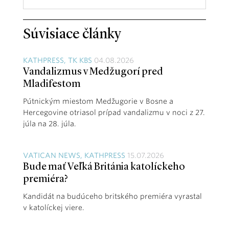
Súvisiace články
KATHPRESS, TK KBS
04.08.2026
Vandalizmus v Medžugorí pred
Mladifestom
Pútnickým miestom Medžugorie v Bosne a
Hercegovine otriasol prípad vandalizmu v noci z 27.
júla na 28. júla.
VATICAN NEWS, KATHPRESS
15.07.2026
Bude mať Veľká Británia katolíckeho
premiéra?
Kandidát na budúceho britského premiéra vyrastal
v katolíckej viere.