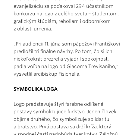
evanjelizáciu sa poďakoval 294 účastníkom
konkurzu na logo z celého sveta – študentom,
grafickým štúdiám, reholiam i odborníkom
z oblasti umenia.
„Pri audiencii 11. júna som pápežovi Františkovi
predložil tri finálne návrhy. Po tom, čo si ich
niekoľkokrát prezrel a vyjadril spokojnosť,
padla voľba na logo od Giacoma Trevisaniho,“
vysvetlil arcibiskup Fisichella.
SYMBOLIKA LOGA
Logo predstavuje štyri farebne odlíšené
postavy symbolizujúce ľudstvo. Jeden človek
objíma druhého, čo symbolizuje solidaritu
a bratstvo. Prvá postava sa drží kríža, ktorý
v spodnej časti nadobúda tvar kotvy. Záložnú