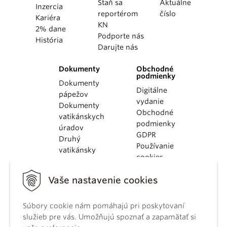
Staň sa
Aktuálne
Inzercia
reportérom
číslo
Kariéra
KN
2% dane
Podporte nás
História
Darujte nás
Dokumenty
Obchodné
podmienky
Dokumenty
Digitálne
pápežov
vydanie
Dokumenty
Obchodné
vatikánskych
podmienky
úradov
GDPR
Druhý
Používanie
vatikánsky
cookies
koncil
Dokumenty
Vaše nastavenie cookies
KBS
Kódex
Súbory cookie nám pomáhajú pri poskytovaní
kánonického
služieb pre vás. Umožňujú spoznať a zapamätať si
práva