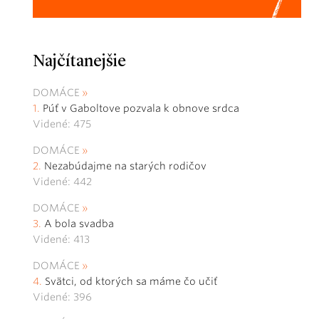
Najčítanejšie
DOMÁCE
Púť v Gaboltove pozvala k obnove srdca
Videné: 475
DOMÁCE
Nezabúdajme na starých rodičov
Videné: 442
DOMÁCE
A bola svadba
Videné: 413
DOMÁCE
Svätci, od ktorých sa máme čo učiť
Videné: 396