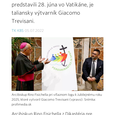
predstavili 28. júna vo Vatikáne, je
taliansky výtvarník Giacomo
Trevisani.
TK KBS
05.07.2022
Arcibiskup Rino Fisichella pri víťaznom logu k Jubilejnému roku
2025, ktoré vytvoril Giacomo Trevisani (vpravo). Snímka:
profimedia.sk
Arcibiskup Rino Fisichella z Dikastéria pre