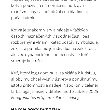
kotvu používajú námorníci na núdzové
manévre, aby sa loď udržala na hladine aj
počas búrok.
Kotva je znakom viery a nádeje v ťažkých
časoch, naznačených v spodnej časti loga
rozbúrenými vlnami. Reťaz postáv symbolizuje,
že cesta pútnika nie je individuálna záležitosť,
ale vec dynamického spoločenstva, ktoré
smeruje ku krížu.
Kríž, ktorý logu dominuje, sa skláňa k ľudstvu,
akoby mu chcel vyjsť v ústrety a ponúknuť mu
istotu prítomnosti a nádeje. Napokon v zelenej
farbe loga je jasne viditeľné motto Jubilea 2025
Peregrinantes in Spem – Pútnici nádeje.
NA DVA ROKY DVE TÉMY