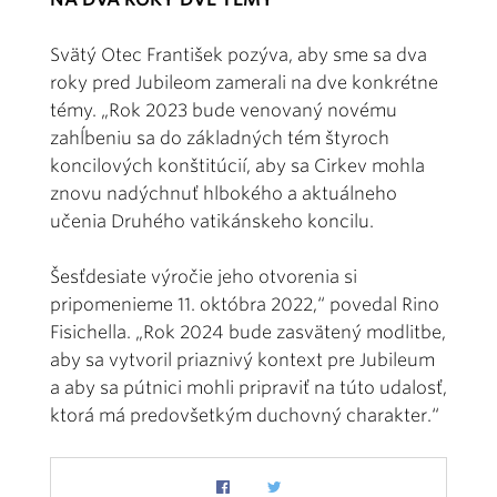
Svätý Otec František pozýva, aby sme sa dva
roky pred Jubileom zamerali na dve konkrétne
témy. „Rok 2023 bude venovaný novému
zahĺbeniu sa do základných tém štyroch
koncilových konštitúcií, aby sa Cirkev mohla
znovu nadýchnuť hlbokého a aktuálneho
učenia Druhého vatikánskeho koncilu.
Šesťdesiate výročie jeho otvorenia si
pripomenieme 11. októbra 2022,“ povedal Rino
Fisichella. „Rok 2024 bude zasvätený modlitbe,
aby sa vytvoril priaznivý kontext pre Jubileum
a aby sa pútnici mohli pripraviť na túto udalosť,
ktorá má predovšetkým duchovný charakter.“