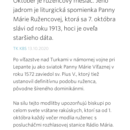
Október je ružencový mesiac. Jeho
jadrom je liturgická spomienka Panny
Márie Ružencovej, ktorá sa 7. októbra
slávi od roku 1913, hoci je oveľa
staršieho dáta.
TK KBS
13.10.2020
Po víťazstve nad Turkami v námornej vojne pri
Lepante ju ako sviatok Panny Márie Víťaznej v
roku 1572 zaviedol sv. Pius V., ktorý tiež
ustanovil definitívnu podobu ruženca,
pôvodne šíreného dominikánmi.
Na silu tejto modlitby upozorňujú biskupi po
celom svete vrátane rakúskych, ktorí sa od 1.
októbra každý večer modlia ruženec s
poslucháčmi rozhlasovej stanice Rádio Mária.