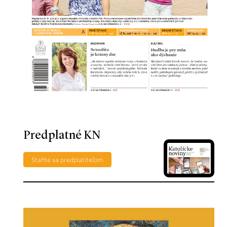
Predplatné KN
Staňte sa predplatiteľom