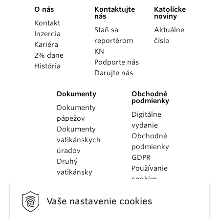
O nás
Kontaktujte
Katolícke
nás
noviny
Kontakt
Staň sa
Aktuálne
Inzercia
reportérom
číslo
Kariéra
KN
2% dane
Podporte nás
História
Darujte nás
Dokumenty
Obchodné
podmienky
Dokumenty
Digitálne
pápežov
vydanie
Dokumenty
Obchodné
vatikánskych
podmienky
úradov
GDPR
Druhý
Používanie
vatikánsky
cookies
koncil
Dokumenty
Vaše nastavenie cookies
KBS
Kódex