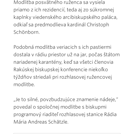
Modlitba posvätného ruženca sa vysiela
priamo z ich rezidencií, teda aj zo súkromnej
kaplnky viedenského arcibiskupského paláca,
odkiaľ sa predmodlieva kardinál Christoph
Schönborn.
Podobná modlitba veriacich s ich pastiermi
dostala v rádiu priestor už na jar, počas štátom
nariadenej karantény, keď sa všetci členovia
Rakúskej biskupskej konferencie niekoľko
týždňov striedali pri rozhlasovej ružencovej
modlitbe.
„Je to silné, povzbudzujúce znamenie nádeje,“
povedal o spoločnej modlitbe s biskupmi
programový riaditeľ rozhlasovej stanice Rádia
Mária Andreas Schätzle.