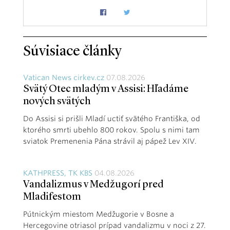
Súvisiace články
Vatican News cirkev.cz
07.08.2026
Svätý Otec mladým v Assisi: Hľadáme
nových svätých
Do Assisi si prišli Mladí uctiť svätého Františka, od
ktorého smrti ubehlo 800 rokov. Spolu s nimi tam
sviatok Premenenia Pána strávil aj pápež Lev XIV.
KATHPRESS, TK KBS
04.08.2026
Vandalizmus v Medžugorí pred
Mladifestom
Pútnickým miestom Medžugorie v Bosne a
Hercegovine otriasol prípad vandalizmu v noci z 27.