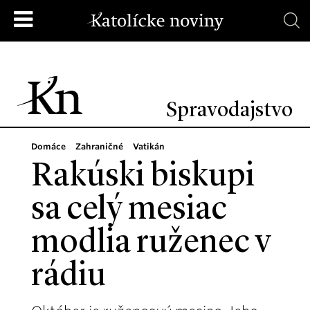
Spravodajstvo
Domáce
Zahraničné
Vatikán
Rakúski biskupi
sa celý mesiac
modlia ruženec v
rádiu