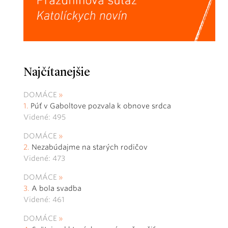
Najčítanejšie
DOMÁCE
Púť v Gaboltove pozvala k obnove srdca
Videné: 495
DOMÁCE
Nezabúdajme na starých rodičov
Videné: 473
DOMÁCE
A bola svadba
Videné: 461
DOMÁCE