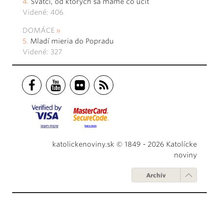
Svätci, od ktorých sa máme čo učiť
Videné: 406
DOMÁCE
Mladí mieria do Popradu
Videné: 327
katolickenoviny.sk © 1849 - 2026 Katolícke
noviny
Archív