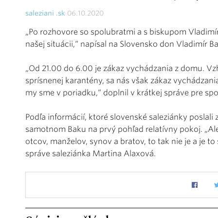
saleziani .sk
06.10.2020
„Po rozhovore so spolubratmi a s biskupom Vladim
našej situácii,“ napísal na Slovensko don Vladimír B
„Od 21.00 do 6.00 je zákaz vychádzania z domu. Vz
sprísnenej karantény, sa nás však zákaz vychádzania 
my sme v poriadku,“ doplnil v krátkej správe pre sp
Podľa informácií, ktoré slovenské saleziánky poslali
samotnom Baku na prvý pohľad relatívny pokoj. „Al
otcov, manželov, synov a bratov, to tak nie je a je t
správe saleziánka Martina Alaxová.