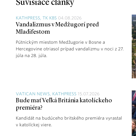
Súvisiace články
KATHPRESS, TK KBS
04.08.2026
Vandalizmus v Medžugorí pred
Mladifestom
Pútnickým miestom Medžugorie v Bosne a
Hercegovine otriasol prípad vandalizmu v noci z 27.
júla na 28. júla.
VATICAN NEWS, KATHPRESS
15.07.2026
Bude mať Veľká Británia katolíckeho
premiéra?
Kandidát na budúceho britského premiéra vyrastal
v katolíckej viere.