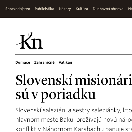
Spravodajstvo
Publicistika
Názory
Kultúra
Duchovná obnova
Ne
Domáce
Zahraničné
Vatikán
Slovenskí misionár
sú v poriadku
Slovenskí saleziáni a sestry saleziánky, k
hlavnom meste Baku, prežívajú novú nároč
konflikt v Náhornom Karabachu panuje st