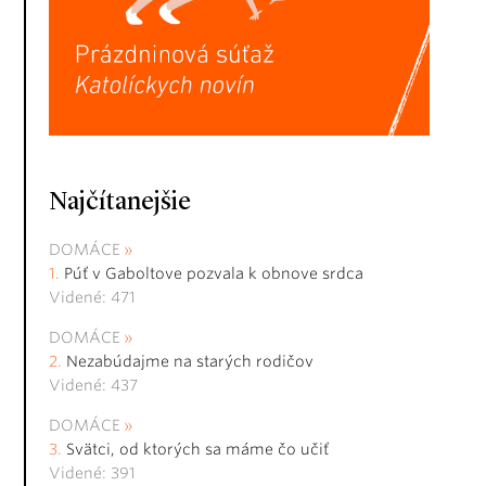
Najčítanejšie
DOMÁCE
Púť v Gaboltove pozvala k obnove srdca
Videné: 471
DOMÁCE
Nezabúdajme na starých rodičov
Videné: 437
DOMÁCE
Svätci, od ktorých sa máme čo učiť
Videné: 391