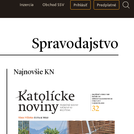
Inzercia
Obchod SSV
Prihlásiť
Predplatné
Spravodajstvo
Najnovšie KN