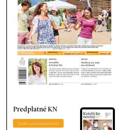
Predplatné KN
Staňte sa predplatiteľom