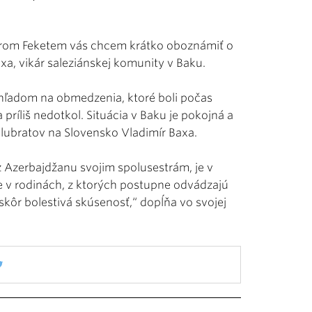
írom Feketem vás chcem krátko oboznámiť o
axa, vikár saleziánskej komunity v Baku.
hľadom na obmedzenia, ktoré boli počas
príliš nedotkol. Situácia v Baku je pokojná a
olubratov na Slovensko Vladimír Baxa.
 z Azerbajdžanu svojim spolusestrám, je v
e v rodinách, z ktorých postupne odvádzajú
o skôr bolestivá skúsenosť,“ dopĺňa vo svojej