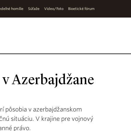
deľné homílie
Súťaže
Video/Foto
Bioetické fórum
i v Azerbajdžane
torí pôsobia v azerbajdžanskom
nú situáciu. V krajine pre vojnový
anné právo.