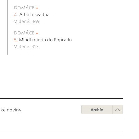
DOMÁCE
A bola svadba
Videné: 369
DOMÁCE
Mladí mieria do Popradu
Videné: 313
cke noviny
Archív