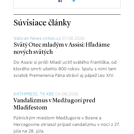
Súvisiace články
Vatican News cirkev.cz
07.08.2026
Svätý Otec mladým v Assisi: Hľadáme
nových svätých
Do Assisi si prišli Mladí uctiť svätého Františka, od
ktorého smrti ubehlo 800 rokov. Spolu s nimi tam
sviatok Premenenia Pána strávil aj pápež Lev XIV.
KATHPRESS, TK KBS
04.08.2026
Vandalizmus v Medžugorí pred
Mladifestom
Pútnickým miestom Medžugorie v Bosne a
Hercegovine otriasol prípad vandalizmu v noci z 27.
júla na 28. júla.