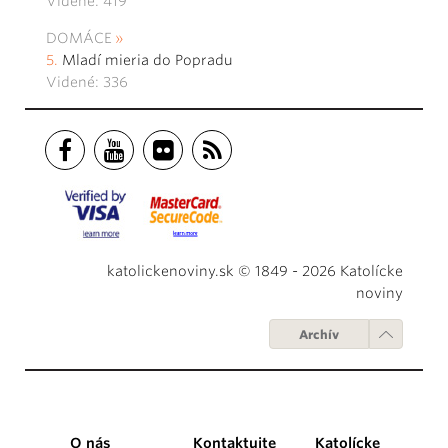
Videné: 419
DOMÁCE
Mladí mieria do Popradu
Videné: 336
katolickenoviny.sk © 1849 - 2026 Katolícke
noviny
Archív
O nás
Kontaktujte
Katolícke