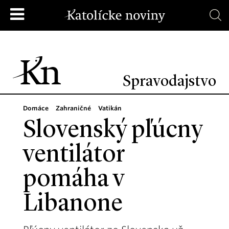
Spravodajstvo
Domáce
Zahraničné
Vatikán
Slovenský pľúcny
ventilátor
pomáha v
Libanone