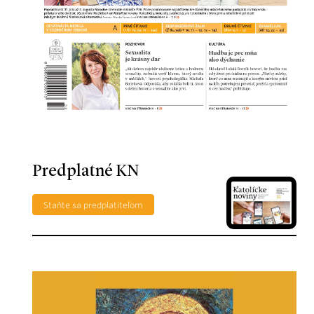
Predplatné KN
Staňte sa predplatiteľom