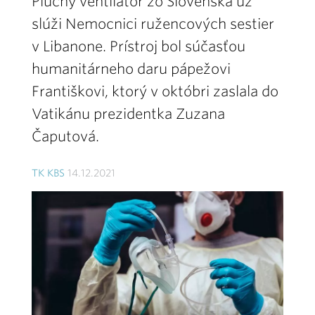
Pľúcny ventilátor zo Slovenska už
slúži Nemocnici ružencových sestier
v Libanone. Prístroj bol súčasťou
humanitárneho daru pápežovi
Františkovi, ktorý v októbri zaslala do
Vatikánu prezidentka Zuzana
Čaputová.
TK KBS
14.12.2021