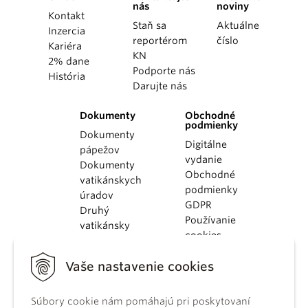
nás
noviny
Kontakt
Staň sa
Aktuálne
Inzercia
reportérom
číslo
Kariéra
KN
2% dane
Podporte nás
História
Darujte nás
Dokumenty
Obchodné
podmienky
Dokumenty
Digitálne
pápežov
vydanie
Dokumenty
Obchodné
vatikánskych
podmienky
úradov
GDPR
Druhý
Používanie
vatikánsky
cookies
koncil
Dokumenty
Vaše nastavenie cookies
KBS
Kódex
Súbory cookie nám pomáhajú pri poskytovaní
kánonického