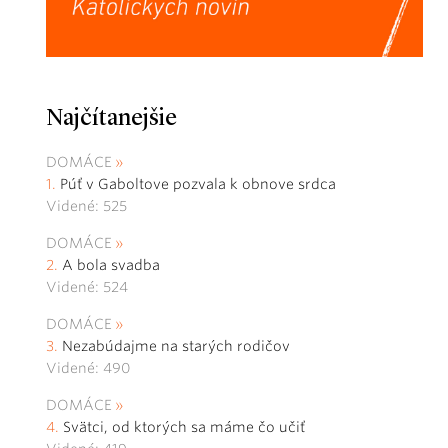
Najčítanejšie
DOMÁCE
Púť v Gaboltove pozvala k obnove srdca
Videné: 525
DOMÁCE
A bola svadba
Videné: 524
DOMÁCE
Nezabúdajme na starých rodičov
Videné: 490
DOMÁCE
Svätci, od ktorých sa máme čo učiť