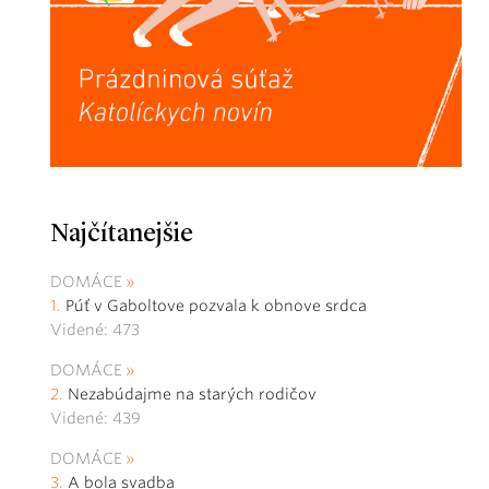
Najčítanejšie
DOMÁCE
Púť v Gaboltove pozvala k obnove srdca
Videné: 473
DOMÁCE
Nezabúdajme na starých rodičov
Videné: 439
DOMÁCE
A bola svadba