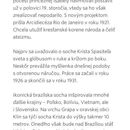
počesť princeznej Isabely navrhovali postaviť
už v polovici 19. storočia, vtedy sa ho však
zrealizovať nepodarilo. S novým projektom
prišla Arcidiecéza Rio de Janeiro v roku 1921.
Chcela utužiť kresťanské korene národa a čeliť
ateizmu.
Najprv sa uvažovalo o soche Krista Spasiteľa
sveta s glóbusom v ruke a krížom po boku.
Neskôr prevážila myšlienka dnešnej podoby
s otvorenou náručou. Práce sa začali v roku
1926 a skončili sa v roku 1931.
Ikonická brazílska socha inšpirovala mnohé
ďalšie krajiny – Poľsko, Bolíviu, Vietnam, ale
i Slovensko. Na vrchu Grapa v oravskej obci
Klin sa týči socha Krista do výšky takmer 10
metrov. Onedlho však bude nad Brazíliou stáť