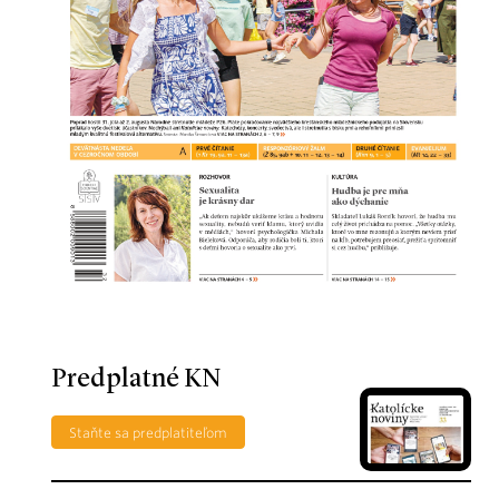
Predplatné KN
Staňte sa predplatiteľom