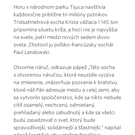
Horu v národnom parku Tijuca navštívia
každoročne približne tri milióny pútnikov.
Tridsaťmetrová socha Krista vážiaca 1 145 ton
pripomína siluetu kríža, a hoci nie je najvyššia
na svete, patrí medzi nových sedem divov
sveta. Zhotovil ju poľsko-francúzsky sochár
Paul Landowski.
Otvorme náruč, odkazuje pápež „Táto socha
s otvorenou náručou, ktorá neustále vyzýva
na zmierenie, znázorňuje pozvanie k bratstvu,
ktoré náš Pán adresuje mestu a celej zemi, aby
sa vytvorilo spoločenstvo, kde sa nikto nebude
cítiť osamelý, nechcený, odmietaný,
prehliadaný alebo zabudnutý a kde sa všetci
budú zasadzovať o svet, ktorý bude
spravodlivejší, solidárnejší a šťastnejší,“ napísal