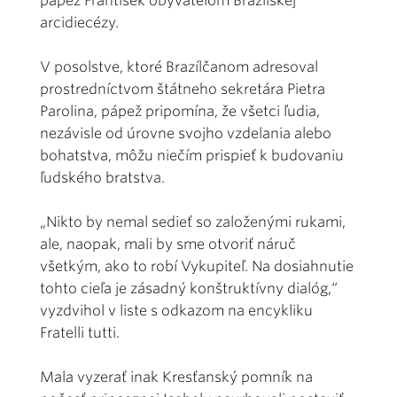
pápež František obyvateľom Brazílskej
arcidiecézy.
V posolstve, ktoré Brazílčanom adresoval
prostredníctvom štátneho sekretára Pietra
Parolina, pápež pripomína, že všetci ľudia,
nezávisle od úrovne svojho vzdelania alebo
bohatstva, môžu niečím prispieť k budovaniu
ľudského bratstva.
„Nikto by nemal sedieť so založenými rukami,
ale, naopak, mali by sme otvoriť náruč
všetkým, ako to robí Vykupiteľ. Na dosiahnutie
tohto cieľa je zásadný konštruktívny dialóg,“
vyzdvihol v liste s odkazom na encykliku
Fratelli tutti.
Mala vyzerať inak Kresťanský pomník na