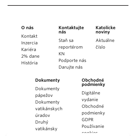
O nás
Kontaktujte
Katolícke
nás
noviny
Kontakt
Staň sa
Aktuálne
Inzercia
reportérom
číslo
Kariéra
KN
2% dane
Podporte nás
História
Darujte nás
Dokumenty
Obchodné
podmienky
Dokumenty
Digitálne
pápežov
vydanie
Dokumenty
Obchodné
vatikánskych
podmienky
úradov
GDPR
Druhý
Používanie
vatikánsky
cookies
koncil