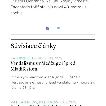
i Kristus Ochranca. Na juhu krajiny v meste
Encantado totiž stavajú novú 43-metrovú
sochu.
Súvisiace články
KATHPRESS, TK KBS
04.08.2026
Vandalizmus v Medžugorí pred
Mladifestom
Pútnickým miestom Medžugorie v Bosne a
Hercegovine otriasol prípad vandalizmu v noci z 27.
júla na 28. júla.
VATICAN NEWS, KATHPRESS
15.07.2026