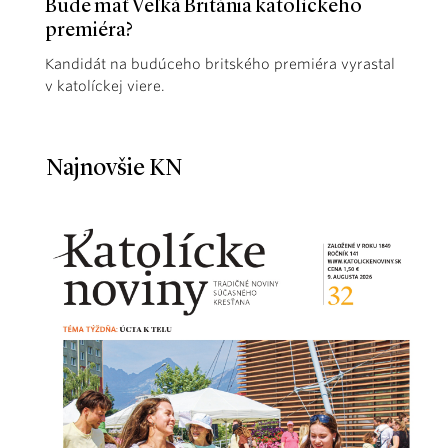
Bude mať Veľká Británia katolíckeho
premiéra?
Kandidát na budúceho britského premiéra vyrastal
v katolíckej viere.
Najnovšie KN