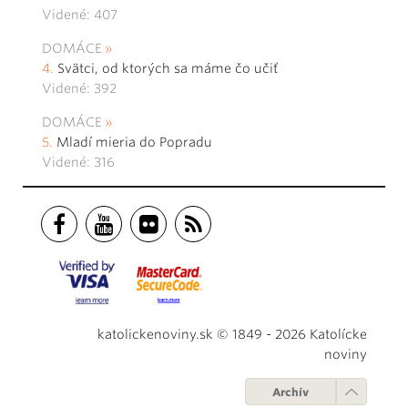
Videné: 407
DOMÁCE
Svätci, od ktorých sa máme čo učiť
Videné: 392
DOMÁCE
Mladí mieria do Popradu
Videné: 316
katolickenoviny.sk © 1849 - 2026 Katolícke
noviny
Archív