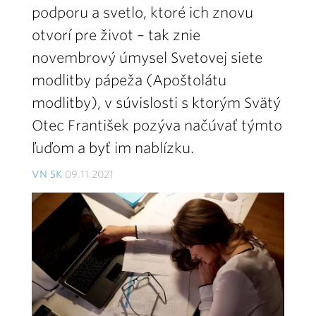
podporu a svetlo, ktoré ich znovu
otvorí pre život – tak znie
novembrový úmysel Svetovej siete
modlitby pápeža (Apoštolátu
modlitby), v súvislosti s ktorým Svätý
Otec František pozýva načúvať týmto
ľuďom a byť im nablízku.
VN SK
09.11.2021