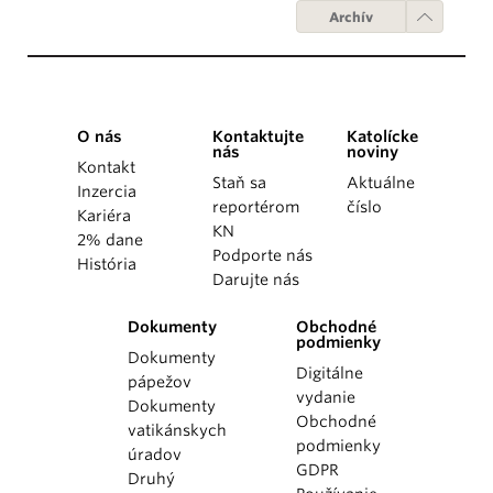
Archív
O nás
Kontaktujte
Katolícke
nás
noviny
Kontakt
Staň sa
Aktuálne
Inzercia
reportérom
číslo
Kariéra
KN
2% dane
Podporte nás
História
Darujte nás
Dokumenty
Obchodné
podmienky
Dokumenty
Digitálne
pápežov
vydanie
Dokumenty
Obchodné
vatikánskych
podmienky
úradov
GDPR
Druhý