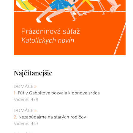
Najčítanejšie
DOMÁCE
Púť v Gaboltove pozvala k obnove srdca
Videné: 478
DOMÁCE
Nezabúdajme na starých rodičov
Videné: 443