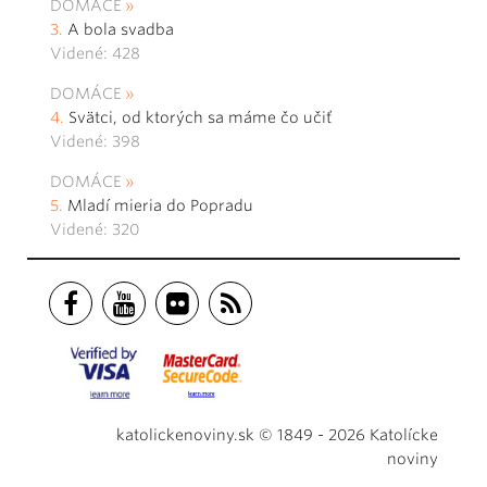
DOMÁCE
A bola svadba
Videné: 428
DOMÁCE
Svätci, od ktorých sa máme čo učiť
Videné: 398
DOMÁCE
Mladí mieria do Popradu
Videné: 320
katolickenoviny.sk © 1849 - 2026 Katolícke
noviny