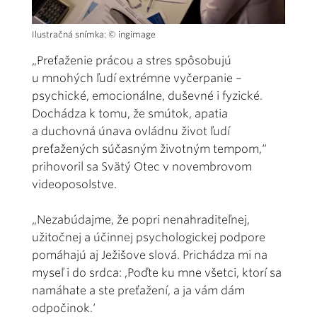
Ilustračná snímka: © ingimage
„Preťaženie prácou a stres spôsobujú
u mnohých ľudí extrémne vyčerpanie –
psychické, emocionálne, duševné i fyzické.
Dochádza k tomu, že smútok, apatia
a duchovná únava ovládnu život ľudí
preťažených súčasným životným tempom,“
prihovoril sa Svätý Otec v novembrovom
videoposolstve.
„Nezabúdajme, že popri nenahraditeľnej,
užitočnej a účinnej psychologickej podpore
pomáhajú aj Ježišove slová. Prichádza mi na
myseľ i do srdca: ,Poďte ku mne všetci, ktorí sa
namáhate a ste preťažení, a ja vám dám
odpočinok.‘