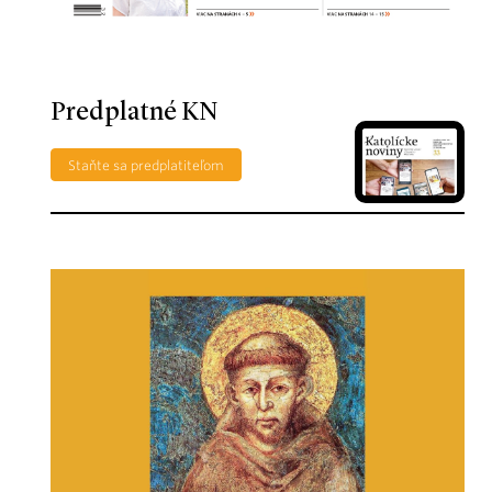
Predplatné KN
Staňte sa predplatiteľom