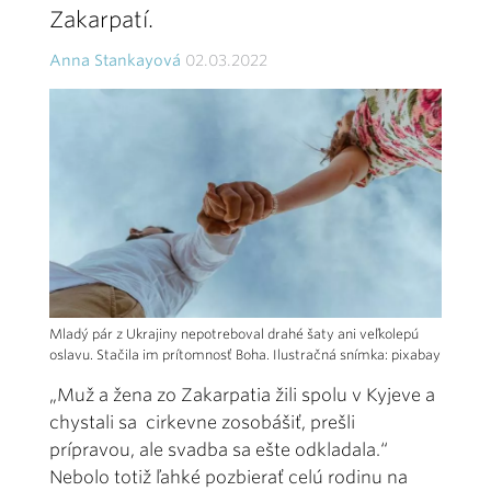
Zakarpatí.
Anna Stankayová
02.03.2022
Mladý pár z Ukrajiny nepotreboval drahé šaty ani veľkolepú
oslavu. Stačila im prítomnosť Boha. Ilustračná snímka: pixabay
„Muž a žena zo Zakarpatia žili spolu v Kyjeve a
chystali sa cirkevne zosobášiť, prešli
prípravou, ale svadba sa ešte odkladala.“
Nebolo totiž ľahké pozbierať celú rodinu na