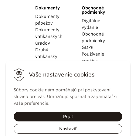
Dokumenty
Obchodné
podmienky
Dokumenty
Digitálne
pápežov
vydanie
Dokumenty
Obchodné
vatikánskych
podmienky
úradov
GDPR
Druhý
Používanie
vatikánsky
cookies
koncil
Dokumenty
Vaše nastavenie cookies
KBS
Kódex
Súbory cookie nám pomáhajú pri poskytovaní
kánonického
služieb pre vás. Umožňujú spoznať a zapamätať si
práva
vaše preferencie.
Katechizmus
Katolíckej
Prijať
cirkvi
Nastaviť