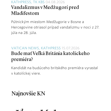
KATHPRESS, TK KBS
04.08.2026
Vandalizmus v Medžugorí pred
Mladifestom
Pútnickým miestom Medžugorie v Bosne a
Hercegovine otriasol prípad vandalizmu v noci z 27.
júla na 28. júla.
VATICAN NEWS, KATHPRESS
15.07.2026
Bude mať Veľká Británia katolíckeho
premiéra?
Kandidát na budúceho britského premiéra vyrastal
v katolíckej viere.
Najnovšie KN