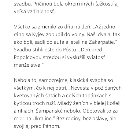
svadbu. Príčinou bola okrem iných ťažkostí aj
veľká vzdialenosť.
Všetko sa zmenilo zo dňa na deň. „Až jedno
ráno sa Kyjev zobudil do vojny. Naši dvaja, tak
ako boli, sadli do auta a leteli na Zakarpatie.“
Svadbu stihli ešte do Pôstu. „Deň pred
Popolcovou stredou si vyslúžili sviatosť
manželstva.“
Nebola to, samozrejme, klasická svadba so
všetkým, čo k nej patrí. „Nevesta v požičaných
kvetovaných šatách a celých topánkach s
kyticou troch ruží. Mladý ženích v bielej košeli
a rifliach. Šampanské nebolo. Obetovali to za
mier na Ukrajine.“ Bez rodiny, bez oslavy, ale
svoji aj pred Pánom.