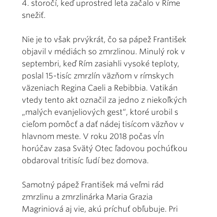
4. storočí, keď uprostred leta začalo v Ríme
snežiť.
Nie je to však prvýkrát, čo sa pápež František
objavil v médiách so zmrzlinou. Minulý rok v
septembri, keď Rím zasiahli vysoké teploty,
poslal 15-tisíc zmrzlín väzňom v rímskych
väzeniach Regina Caeli a Rebibbia. Vatikán
vtedy tento akt označil za jedno z niekoľkých
„malých evanjeliových gest“, ktoré urobil s
cieľom pomôcť a dať nádej tisícom väzňov v
hlavnom meste. V roku 2018 počas vĺn
horúčav zasa Svätý Otec ľadovou pochúťkou
obdaroval tritisíc ľudí bez domova.
Samotný pápež František má veľmi rád
zmrzlinu a zmrzlinárka Maria Grazia
Magriniová aj vie, akú príchuť obľubuje. Pri