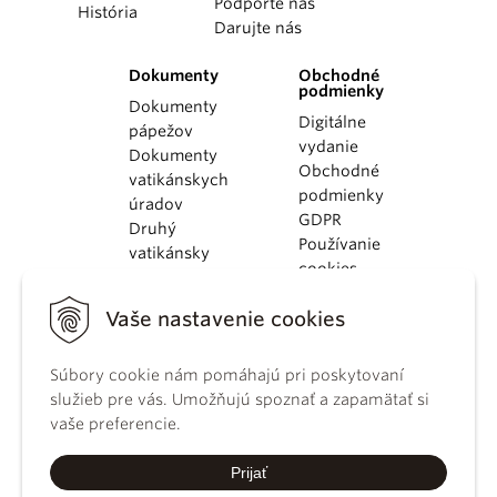
Podporte nás
História
Darujte nás
Dokumenty
Obchodné
podmienky
Dokumenty
Digitálne
pápežov
vydanie
Dokumenty
Obchodné
vatikánskych
podmienky
úradov
GDPR
Druhý
Používanie
vatikánsky
cookies
koncil
Dokumenty
Vaše nastavenie cookies
KBS
Kódex
kánonického
Súbory cookie nám pomáhajú pri poskytovaní
práva
služieb pre vás. Umožňujú spoznať a zapamätať si
Katechizmus
vaše preferencie.
Katolíckej
cirkvi
Prijať