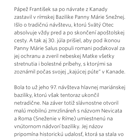
Pápež František sa po návrate z Kanady
zastavil v rímskej Bazilike Panny Márie Snežnej.
Išlo o tradičnú návštevu, ktorú Svätý Otec
absolvuje vždy pred a po skončení apoštolskej
cesty. A tak aj 30. júla prišiel, aby pod ikonou
Panny Márie Salus populi romani poďakoval za
jej ochranu a zveril nebeskej Matke všetky
stretnutia i bolestné príbehy, s ktorými sa
zoznámil počas svojej „kajúcej púte“ v Kanade.
Bola to už jeho 97. návšteva hlavnej mariánskej
baziliky, ktorú však tentoraz ukončil
netradične. Na záver totiž slávnostne otvoril
malú mobilnú zmrzlináreň s názvom Nevicata
a Roma (Sneženie v Ríme) umiestnenú na
vnútornom nádvorí baziliky. Jej názov
pripomína historickú udalosť, ktorá sa stala vo