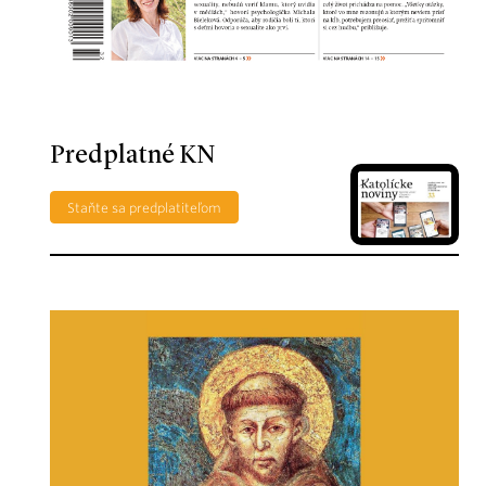
Predplatné KN
Staňte sa predplatiteľom