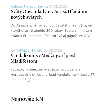
Vatican News cirkev.cz
07.08.2026
Svätý Otec mladým v Assisi: Hľadáme
nových svätých
Do Assisi si prišli Mladí uctiť svätého Františka, od
ktorého smrti ubehlo 800 rokov. Spolu s nimi tam
sviatok Premenenia Pána strávil aj pápež Lev XIV.
KATHPRESS, TK KBS
04.08.2026
Vandalizmus v Medžugorí pred
Mladifestom
Pútnickým miestom Medžugorie v Bosne a
Hercegovine otriasol prípad vandalizmu v noci z 27.
júla na 28. júla.
Najnovšie KN