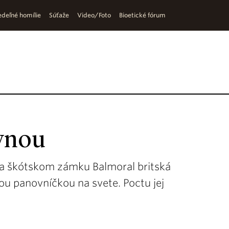
deľné homílie
Súťaže
Video/Foto
Bioetické fórum
ovnou
a škótskom zámku Balmoral britská
cou panovníčkou na svete. Poctu jej