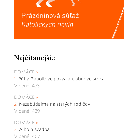
Najčítanejšie
DOMÁCE
Púť v Gaboltove pozvala k obnove srdca
Videné: 473
DOMÁCE
Nezabúdajme na starých rodičov
Videné: 439
DOMÁCE
A bola svadba
Videné: 407