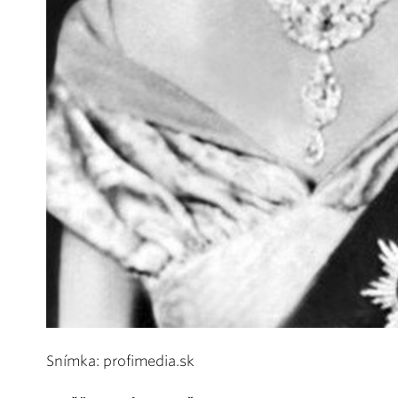
Snímka: profimedia.sk