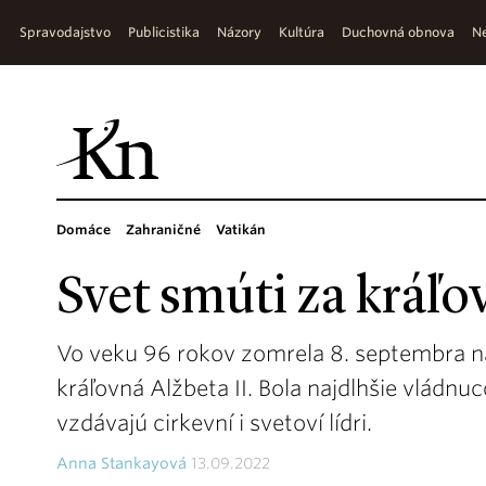
Spravodajstvo
Publicistika
Názory
Kultúra
Duchovná obnova
Ne
Domáce
Zahraničné
Vatikán
Svet smúti za kráľ
Vo veku 96 rokov zomrela 8. septembra n
kráľovná Alžbeta II. Bola najdlhšie vládnu
vzdávajú cirkevní i svetoví lídri.
Anna Stankayová
13.09.2022