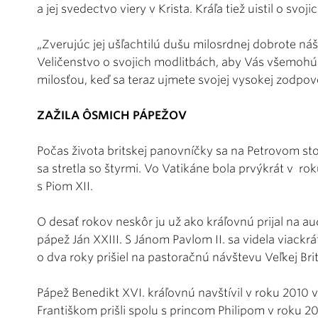
a jej svedectvo viery v Krista. Kráľa tiež uistil o svoj
„Zverujúc jej ušľachtilú dušu milosrdnej dobrote 
Veličenstvo o svojich modlitbách, aby Vás všemoh
milosťou, keď sa teraz ujmete svojej vysokej zodpov
ZAŽILA ÔSMICH PÁPEŽOV
Počas života britskej panovníčky sa na Petrovom st
sa stretla so štyrmi. Vo Vatikáne bola prvýkrát v rok
s Piom XII.
O desať rokov neskôr ju už ako kráľovnú prijal na 
pápež Ján XXIII. S Jánom Pavlom II. sa videla viackrát
o dva roky prišiel na pastoračnú návštevu Veľkej Bri
Pápež Benedikt XVI. kráľovnú navštívil v roku 201
Františkom prišli spolu s princom Philipom v roku 2014