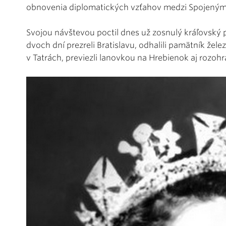
obnovenia diplomatických vzťahov medzi Spojeným 
Svojou návštevou poctil dnes už zosnulý kráľovský p
dvoch dní prezreli Bratislavu, odhalili pamätník žel
v Tatrách, previezli lanovkou na Hrebienok aj rozohr