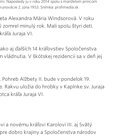
pápežmi. Naposledy ju v roku 2014 spolu s manželom princom
korunovácie 2. júna 1953. Snímka: profimedia.sk
žbeta Alexandra Mária Windsorová. V roku
 zomrel minulý rok. Mali spolu štyri deti.
ráľa Juraja VI.
ako aj ďalších 14 kráľovstiev Spoločenstva
 vládnutia. V škótskej rezidencii sa v deň jej
 Pohreb Alžbety II. bude v pondelok 19.
Rakvu uložia do hrobky v Kaplnke sv. Juraja
tca kráľa Juraja VI.
i a novému kráľovi Karolovi III. aj Svätý
 pre dobro krajiny a Spoločenstva národov