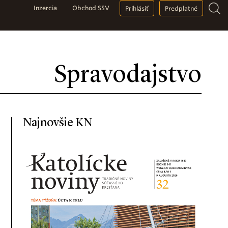
Inzercia
Obchod SSV
Prihlásiť
Predplatné
Spravodajstvo
Najnovšie KN