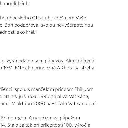
ich modlitbách.
nášho nebeského Otca, ubezpečujem Vaše
úci Boh podporoval svojou nevyčerpateľnou
ednosti ako kráľ.“
olci vystriedalo osem pápežov. Ako kráľovná
u 1951. Ešte ako princezná Alžbeta sa stretla
audiencii spolu s manželom princom Philipom
. Najprv ju v roku 1980 prijal vo Vatikáne,
tánie. V októbri 2000 navštívila Vatikán opäť.
0 v Edinburghu. A napokon za pápežom
. Stalo sa tak pri príležitosti 100. výročia