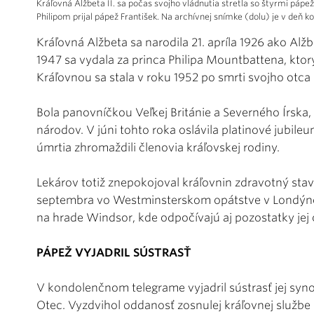
Kráľovná Alžbeta II. sa počas svojho vládnutia stretla so štyrmi 
Philipom prijal pápež František. Na archívnej snímke (dolu) je v deň 
Kráľovná Alžbeta sa narodila 21. apríla 1926 ako Al
1947 sa vydala za princa Philipa Mountbattena, ktorý
Kráľovnou sa stala v roku 1952 po smrti svojho otca k
Bola panovníčkou Veľkej Británie a Severného Írska, 
národov. V júni tohto roka oslávila platinové jubileum
úmrtia zhromaždili členovia kráľovskej rodiny.
Lekárov totiž znepokojoval kráľovnin zdravotný stav.
septembra vo Westminsterskom opátstve v Londýne. 
na hrade Windsor, kde odpočívajú aj pozostatky jej o
PÁPEŽ VYJADRIL SÚSTRASŤ
V kondolenčnom telegrame vyjadril sústrasť jej synov
Otec. Vyzdvihol oddanosť zosnulej kráľovnej službe