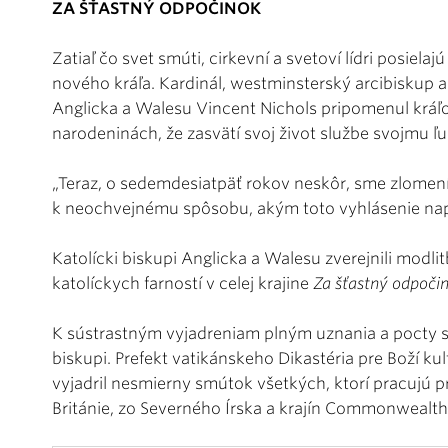
ZA ŠŤASTNÝ ODPOČINOK
Zatiaľ čo svet smúti, cirkevní a svetoví lídri posiela
nového kráľa. Kardinál, westminsterský arcibiskup 
Anglicka a Walesu Vincent Nichols pripomenul kráľovn
narodeninách, že zasvätí svoj život službe svojmu ľ
„Teraz, o sedemdesiatpäť rokov neskôr, sme zlomení v
k neochvejnému spôsobu, akým toto vyhlásenie napln
Katolícki biskupi Anglicka a Walesu zverejnili modli
katolíckych farností v celej krajine
Za šťastný odpočin
K sústrastným vyjadreniam plným uznania a pocty sa 
biskupi. Prefekt vatikánskeho Dikastéria pre Boží kul
vyjadril nesmierny smútok všetkých, ktorí pracujú pri
Británie, zo Severného Írska a krajín Commonwealth