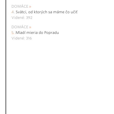
DOMÁCE
Svätci, od ktorých sa máme čo učiť
Videné: 392
DOMÁCE
Mladí mieria do Popradu
Videné: 316