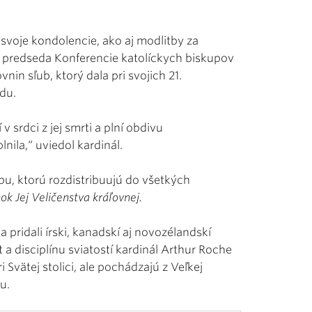
jú svoje kondolencie, ako aj modlitby za
a predseda Konferencie katolíckych biskupov
in sľub, ktorý dala pri svojich 21.
udu.
 srdci z jej smrti a plní obdivu
ila,“ uviedol kardinál.
tbu, ktorú rozdistribuujú do všetkých
ok Jej Veličenstva kráľovnej.
pridali írski, kanadskí aj novozélandskí
t a disciplínu sviatostí kardinál Arthur Roche
 Svätej stolici, ale pochádzajú z Veľkej
u.