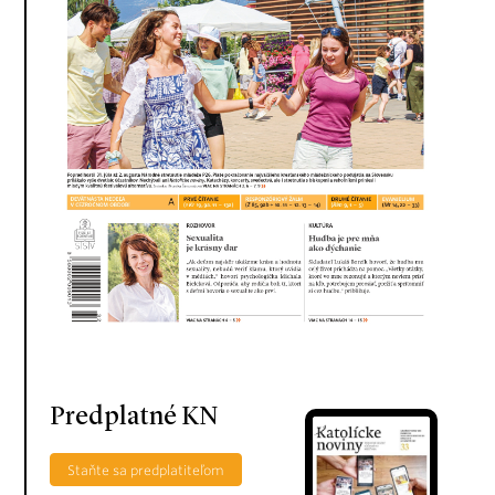
Predplatné KN
Staňte sa predplatiteľom