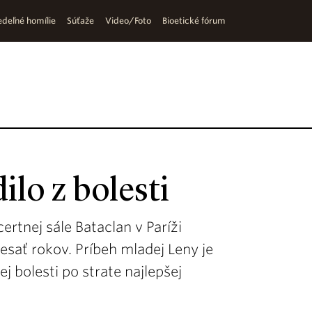
deľné homílie
Súťaže
Video/Foto
Bioetické fórum
ilo z bolesti
ertnej sále Bataclan v Paríži
esať rokov. Príbeh mladej Leny je
j bolesti po strate najlepšej