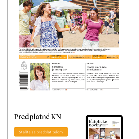
Predplatné KN
Staňte sa predplatiteľom