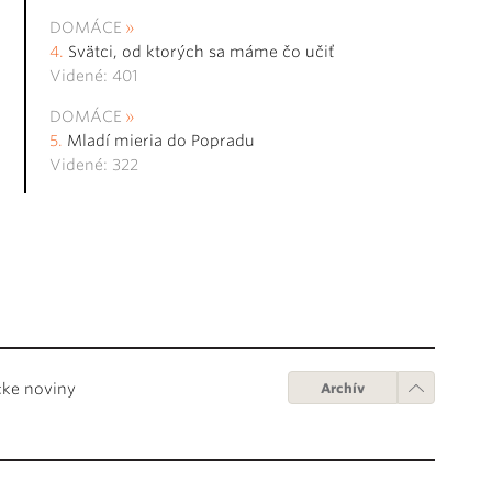
DOMÁCE
Svätci, od ktorých sa máme čo učiť
Videné: 401
DOMÁCE
Mladí mieria do Popradu
Videné: 322
cke noviny
Archív