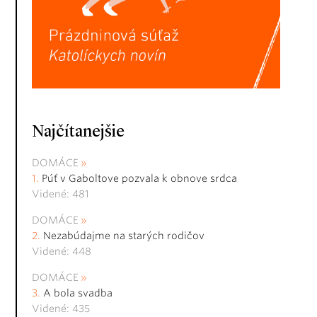
Najčítanejšie
DOMÁCE
Púť v Gaboltove pozvala k obnove srdca
Videné: 481
DOMÁCE
Nezabúdajme na starých rodičov
Videné: 448
DOMÁCE
A bola svadba
Videné: 435