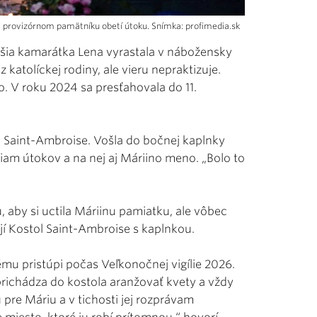
pri provizórnom pamätníku obetí útoku. Snímka: profimedia.sk
epšia kamarátka Lena vyrastala v nábožensky
atolíckej rodiny, ale vieru nepraktizuje.
o. V roku 2024 sa presťahovala do 11.
a Saint-Ambroise. Vošla do bočnej kaplnky
am útokov a na nej aj Máriino meno. „Bolo to
 aby si uctila Máriinu pamiatku, ale vôbec
ojí Kostol Saint-Ambroise s kaplnkou.
ému pristúpi počas Veľkonočnej vigílie 2026.
prichádza do kostola aranžovať kvety a vždy
pre Máriu a v tichosti jej rozprávam