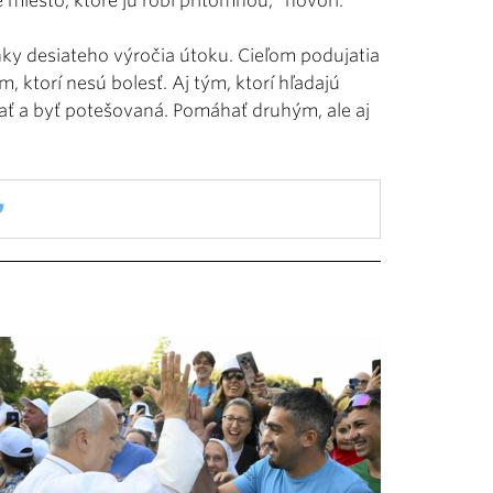
e miesto, ktoré ju robí prítomnou,“ hovorí.
enky desiateho výročia útoku. Cieľom podujatia
ktorí nesú bolesť. Aj tým, ktorí hľadajú
ať a byť potešovaná. Pomáhať druhým, ale aj