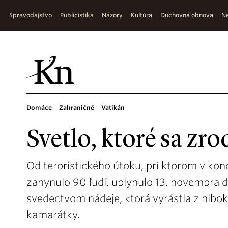
Spravodajstvo
Publicistika
Názory
Kultúra
Duchovná obnova
Ne
Domáce
Zahraničné
Vatikán
Svetlo, ktoré sa zrod
Od teroristického útoku, pri ktorom v konc
zahynulo 90 ľudí, uplynulo 13. novembra d
svedectvom nádeje, ktorá vyrástla z hlboke
kamarátky.