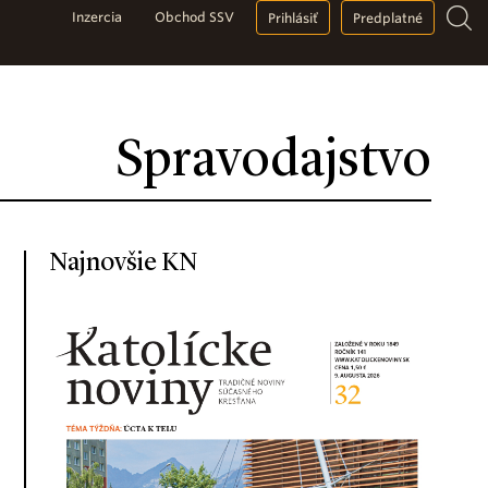
Inzercia
Obchod SSV
Prihlásiť
Predplatné
Spravodajstvo
Najnovšie KN