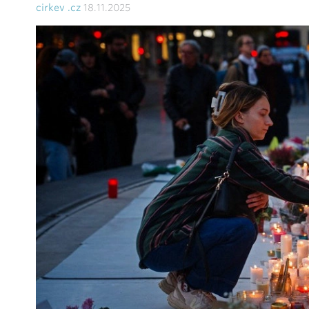
cirkev .cz
18.11.2025