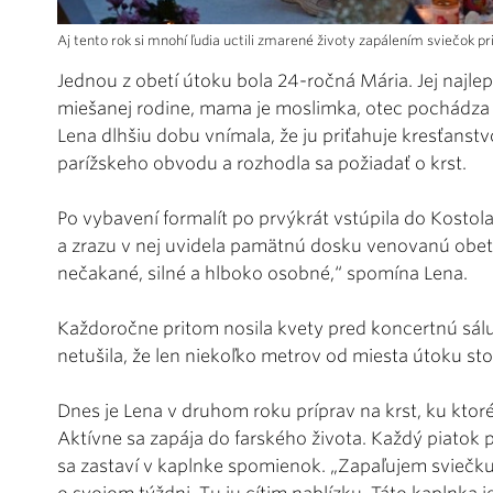
Aj tento rok si mnohí ľudia uctili zmarené životy zapálením sviečok 
Jednou z obetí útoku bola 24-ročná Mária. Jej najl
miešanej rodine, mama je moslimka, otec pochádza z k
Lena dlhšiu dobu vnímala, že ju priťahuje kresťanstv
parížskeho obvodu a rozhodla sa požiadať o krst.
Po vybavení formalít po prvýkrát vstúpila do Kostol
a zrazu v nej uvidela pamätnú dosku venovanú obeti
nečakané, silné a hlboko osobné,“ spomína Lena.
Každoročne pritom nosila kvety pred koncertnú sálu,
netušila, že len niekoľko metrov od miesta útoku st
Dnes je Lena v druhom roku príprav na krst, ku ktor
Aktívne sa zapája do farského života. Každý piatok 
sa zastaví v kaplnke spomienok. „Zapaľujem sviečku 