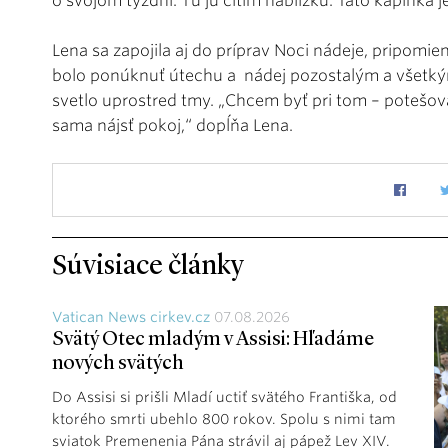
o svojom týždni. Tu ju cítim nablízku. Táto kaplnka j
Lena sa zapojila aj do príprav Noci nádeje, pripomi
bolo ponúknuť útechu a nádej pozostalým a všetkým, 
svetlo uprostred tmy. „Chcem byť pri tom – potešov
sama nájsť pokoj,“ dopĺňa Lena.
Súvisiace články
Vatican News cirkev.cz
07.08.2026
Svätý Otec mladým v Assisi: Hľadáme
nových svätých
Do Assisi si prišli Mladí uctiť svätého Františka, od
ktorého smrti ubehlo 800 rokov. Spolu s nimi tam
sviatok Premenenia Pána strávil aj pápež Lev XIV.