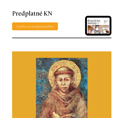
Predplatné KN
Staňte sa predplatiteľom