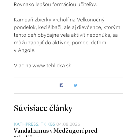
Rovnako lepšou formáciou učiteľov.
Kampaň zbierky vrcholí na Veľkonočný
pondelok, keď šibači, ale aj dievčence, ktorým
tento deň obyčajne veľa aktivít neponúka, sa
môžu zapojiť do aktívnej pomoci deťom
v Angole.
Viac na www.tehlicka.sk
Súvisiace články
KATHPRESS, TK KBS
04.08.2026
Vandalizmus v Medžugorí pred