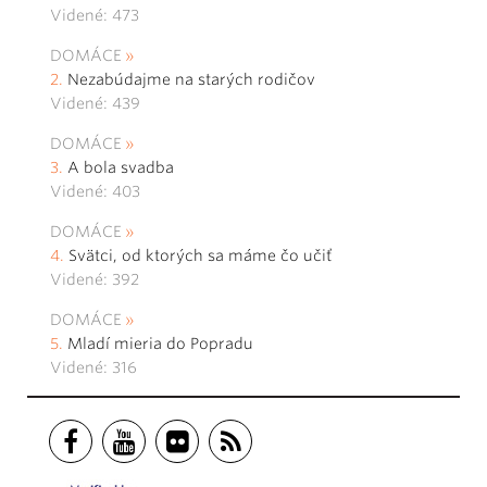
Videné: 473
DOMÁCE
Nezabúdajme na starých rodičov
Videné: 439
DOMÁCE
A bola svadba
Videné: 403
DOMÁCE
Svätci, od ktorých sa máme čo učiť
Videné: 392
DOMÁCE
Mladí mieria do Popradu
Videné: 316