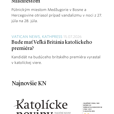
Mladifestom
Pútnickým miestom Medžugorie v Bosne a
Hercegovine otriasol prípad vandalizmu v noci z 27.
júla na 28. júla.
VATICAN NEWS, KATHPRESS
15.07.2026
Bude mať Veľká Británia katolíckeho
premiéra?
Kandidát na budúceho britského premiéra vyrastal
v katolíckej viere.
Najnovšie KN