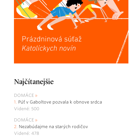
Najčítanejšie
DOMÁCE
Púť v Gaboltove pozvala k obnove srdca
Videné: 500
DOMÁCE
Nezabúdajme na starých rodičov
Videné: 478