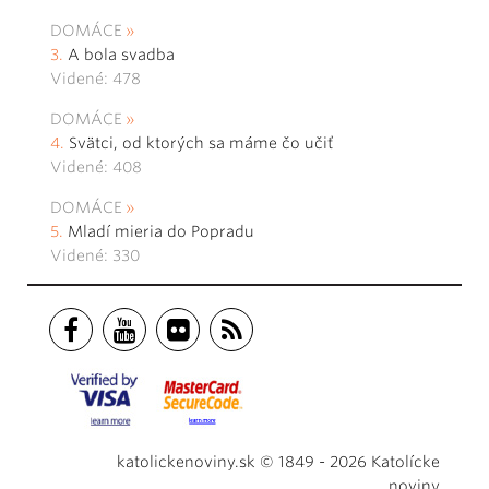
DOMÁCE
A bola svadba
Videné: 478
DOMÁCE
Svätci, od ktorých sa máme čo učiť
Videné: 408
DOMÁCE
Mladí mieria do Popradu
Videné: 330
katolickenoviny.sk © 1849 - 2026 Katolícke
noviny