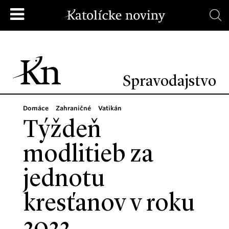
Spravodajstvo
Domáce
Zahraničné
Vatikán
Týždeň
modlitieb za
jednotu
kresťanov v roku