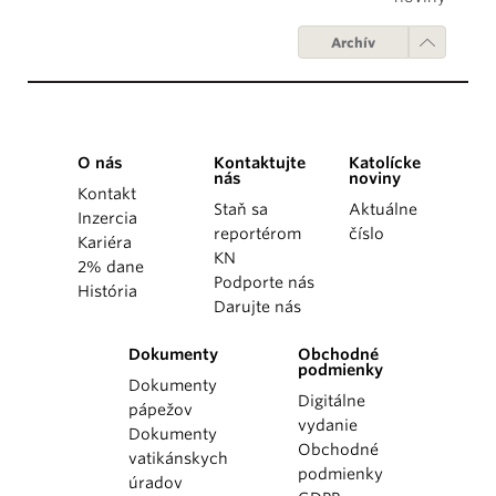
Archív
O nás
Kontaktujte
Katolícke
nás
noviny
Kontakt
Staň sa
Aktuálne
Inzercia
reportérom
číslo
Kariéra
KN
2% dane
Podporte nás
História
Darujte nás
Dokumenty
Obchodné
podmienky
Dokumenty
Digitálne
pápežov
vydanie
Dokumenty
Obchodné
vatikánskych
podmienky
úradov