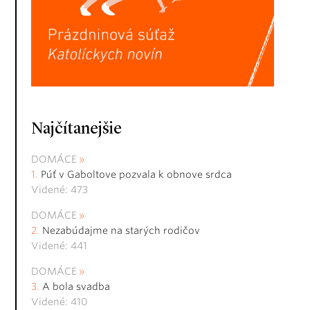
Najčítanejšie
DOMÁCE
Púť v Gaboltove pozvala k obnove srdca
Videné: 473
DOMÁCE
Nezabúdajme na starých rodičov
Videné: 441
DOMÁCE
A bola svadba
Videné: 410