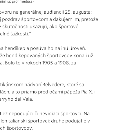
Snímka: profimedia.sk
voru na generálnej audiencii 25. augusta:
oj pozdrav športovcom a ďakujem im, pretože
 skutočnosti ukazujú, ako športové
ľné ťažkosti.“
na hendikep a posúva ho na inú úroveň.
ťaže hendikepovaných športovcov konali už
. Bolo to v rokoch 1905 a 1908, za
atikánskom nádvorí Belvedere, ktoré sa
dách, a to priamo pred očami pápeža Pia X. i
rryho del Vala.
tiež nepočujúci či nevidiaci športovci. Na
len talianski športovci; druhé podujatie v
ch športovcov.