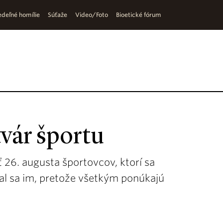
deľné homílie
Súťaže
Video/Foto
Bioetické fórum
tvár športu
ť 26. augusta športovcov, ktorí sa
val sa im, pretože všetkým ponúkajú