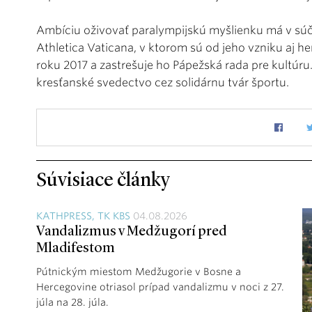
Ambíciu oživovať paralympijskú myšlienku má v súč
Athletica Vaticana, v ktorom sú od jeho vzniku aj h
roku 2017 a zastrešuje ho Pápežská rada pre kultúru.
kresťanské svedectvo cez solidárnu tvár športu.
Súvisiace články
KATHPRESS, TK KBS
04.08.2026
Vandalizmus v Medžugorí pred
Mladifestom
Pútnickým miestom Medžugorie v Bosne a
Hercegovine otriasol prípad vandalizmu v noci z 27.
júla na 28. júla.