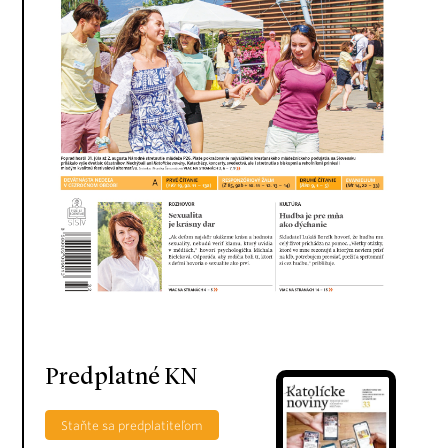
Predplatné KN
Staňte sa predplatiteľom