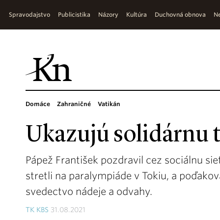
Spravodajstvo
Publicistika
Názory
Kultúra
Duchovná obnova
Ne
Domáce
Zahraničné
Vatikán
Ukazujú solidárnu 
Pápež František pozdravil cez sociálnu sie
stretli na paralympiáde v Tokiu, a poďako
svedectvo nádeje a odvahy.
TK KBS
31.08.2021