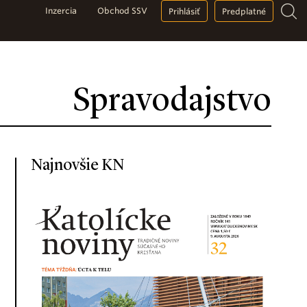
Inzercia
Obchod SSV
Prihlásiť
Predplatné
Spravodajstvo
Najnovšie KN