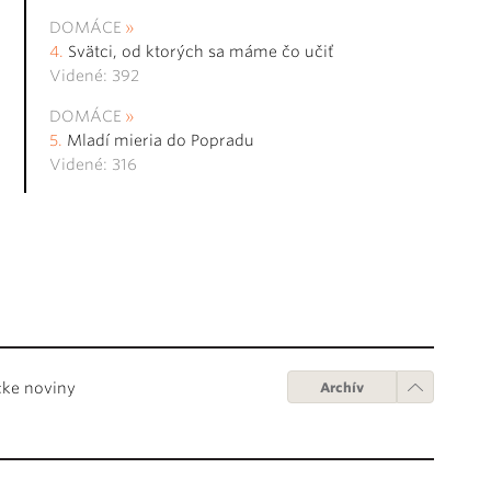
DOMÁCE
Svätci, od ktorých sa máme čo učiť
Videné: 392
DOMÁCE
Mladí mieria do Popradu
Videné: 316
cke noviny
Archív