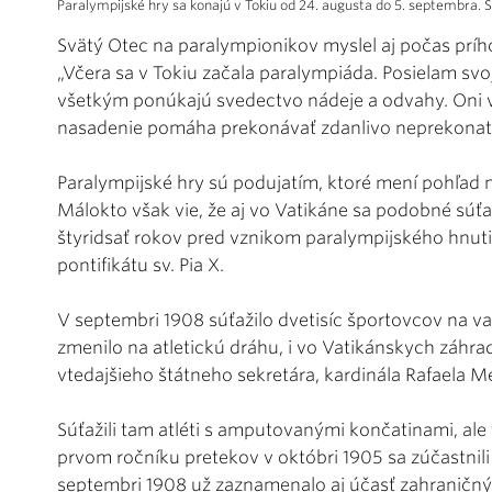
Paralympijské hry sa konajú v Tokiu od 24. augusta do 5. septembra. 
Svätý Otec na paralympionikov myslel aj počas prího
„Včera sa v Tokiu začala paralympiáda. Posielam sv
všetkým ponúkajú svedectvo nádeje a odvahy. Oni v
nasadenie pomáha prekonávať zdanlivo neprekonate
Paralympijské hry sú podujatím, ktoré mení pohľad 
Málokto však vie, že aj vo Vatikáne sa podobné sú
štyridsať rokov pred vznikom paralympijského hnutia
pontifikátu sv. Pia X.
V septembri 1908 súťažilo dvetisíc športovcov na v
zmenilo na atletickú dráhu, i vo Vatikánskych záhra
vtedajšieho štátneho sekretára, kardinála Rafaela Me
Súťažili tam atléti s amputovanými končatinami, ale 
prvom ročníku pretekov v októbri 1905 sa zúčastnili 
septembri 1908 už zaznamenalo aj účasť zahraničný