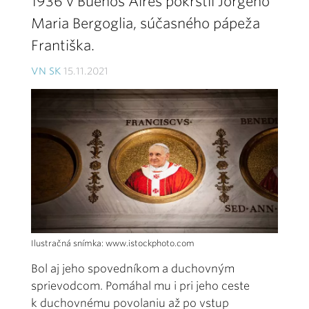
1936 v Buenos Aires pokrstil Jorgeho
Maria Bergoglia, súčasného pápeža
Františka.
VN SK
15.11.2021
Ilustračná snímka: www.istockphoto.com
Bol aj jeho spovedníkom a duchovným
sprievodcom. Pomáhal mu i pri jeho ceste
k duchovnému povolaniu až po vstup