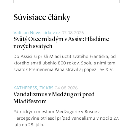
Súvisiace články
Vatican News cirkev.cz
07.08.2026
Svätý Otec mladým v Assisi: Hľadáme
nových svätých
Do Assisi si prišli Mladí uctiť svätého Františka, od
ktorého smrti ubehlo 800 rokov. Spolu s nimi tam
sviatok Premenenia Pána strávil aj pápež Lev XIV.
KATHPRESS, TK KBS
04.08.2026
Vandalizmus v Medžugorí pred
Mladifestom
Pútnickým miestom Medžugorie v Bosne a
Hercegovine otriasol prípad vandalizmu v noci z 27.
júla na 28. júla.