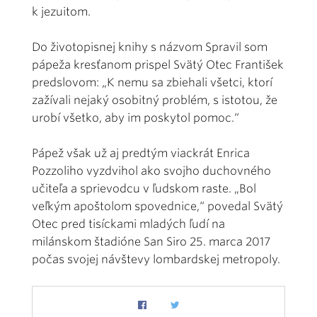
k jezuitom.
Do životopisnej knihy s názvom Spravil som
pápeža kresťanom prispel Svätý Otec František
predslovom: „K nemu sa zbiehali všetci, ktorí
zažívali nejaký osobitný problém, s istotou, že
urobí všetko, aby im poskytol pomoc.“
Pápež však už aj predtým viackrát Enrica
Pozzoliho vyzdvihol ako svojho duchovného
učiteľa a sprievodcu v ľudskom raste. „Bol
veľkým apoštolom spovednice,“ povedal Svätý
Otec pred tisíckami mladých ľudí na
milánskom štadióne San Siro 25. marca 2017
počas svojej návštevy lombardskej metropoly.