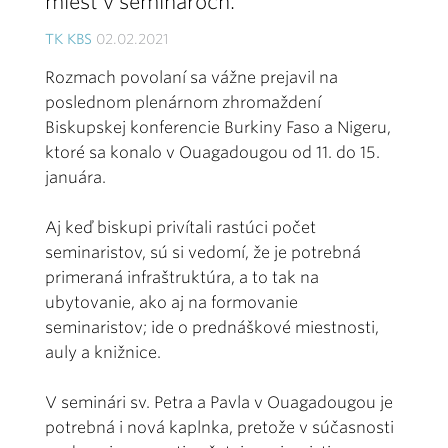
miest v seminároch.
TK KBS
02.02.2021
Rozmach povolaní sa vážne prejavil na
poslednom plenárnom zhromaždení
Biskupskej konferencie Burkiny Faso a Nigeru,
ktoré sa konalo v Ouagadougou od 11. do 15.
januára.
Aj keď biskupi privítali rastúci počet
seminaristov, sú si vedomí, že je potrebná
primeraná infraštruktúra, a to tak na
ubytovanie, ako aj na formovanie
seminaristov; ide o prednáškové miestnosti,
auly a knižnice.
V seminári sv. Petra a Pavla v Ouagadougou je
potrebná i nová kaplnka, pretože v súčasnosti