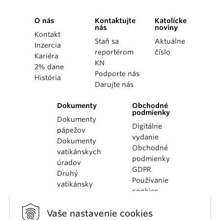
O nás
Kontaktujte
Katolícke
nás
noviny
Kontakt
Staň sa
Aktuálne
Inzercia
reportérom
číslo
Kariéra
KN
2% dane
Podporte nás
História
Darujte nás
Dokumenty
Obchodné
podmienky
Dokumenty
Digitálne
pápežov
vydanie
Dokumenty
Obchodné
vatikánskych
podmienky
úradov
GDPR
Druhý
Používanie
vatikánsky
cookies
koncil
Dokumenty
Vaše nastavenie cookies
KBS