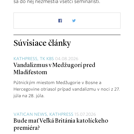
sa do nej nezmestia všetci seminaristi.
Súvisiace články
KATHPRESS, TK KBS
04.08.2026
Vandalizmus v Medžugorí pred
Mladifestom
Pútnickým miestom Medžugorie v Bosne a
Hercegovine otriasol prípad vandalizmu v noci z 27.
júla na 28. júla.
VATICAN NEWS, KATHPRESS
15.07.2026
Bude mať Veľká Británia katolíckeho
premiéra?