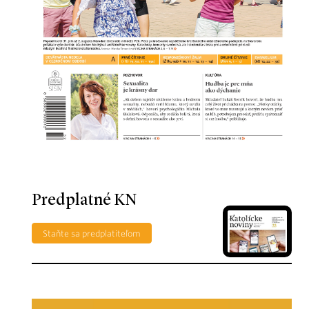
Predplatné KN
Staňte sa predplatiteľom