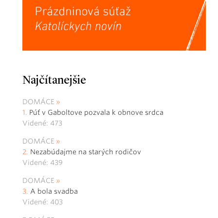
Najčítanejšie
DOMÁCE
Púť v Gaboltove pozvala k obnove srdca
Videné: 473
DOMÁCE
Nezabúdajme na starých rodičov
Videné: 439
DOMÁCE
A bola svadba
Videné: 403