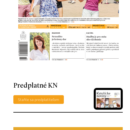
Predplatné KN
Staňte sa predplatiteľom