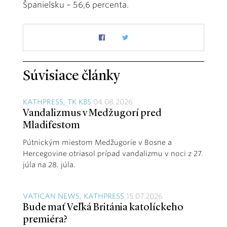
Španielsku – 56,6 percenta.
Súvisiace články
KATHPRESS, TK KBS
04.08.2026
Vandalizmus v Medžugorí pred
Mladifestom
Pútnickým miestom Medžugorie v Bosne a
Hercegovine otriasol prípad vandalizmu v noci z 27.
júla na 28. júla.
VATICAN NEWS, KATHPRESS
15.07.2026
Bude mať Veľká Británia katolíckeho
premiéra?