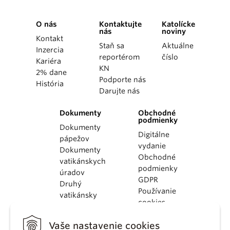
O nás
Kontaktujte
Katolícke
nás
noviny
Kontakt
Staň sa
Aktuálne
Inzercia
reportérom
číslo
Kariéra
KN
2% dane
Podporte nás
História
Darujte nás
Dokumenty
Obchodné
podmienky
Dokumenty
Digitálne
pápežov
vydanie
Dokumenty
Obchodné
vatikánskych
podmienky
úradov
GDPR
Druhý
Používanie
vatikánsky
cookies
koncil
Dokumenty
Vaše nastavenie cookies
KBS