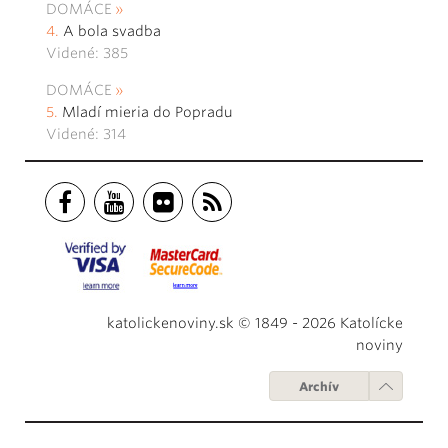
DOMÁCE
A bola svadba
Videné: 385
DOMÁCE
Mladí mieria do Popradu
Videné: 314
katolickenoviny.sk © 1849 - 2026 Katolícke
noviny
Archív