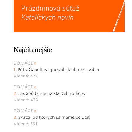
Najčítanejšie
DOMÁCE
Púť v Gaboltove pozvala k obnove srdca
Videné: 472
DOMÁCE
Nezabúdajme na starých rodičov
Videné: 438
DOMÁCE
Svätci, od ktorých sa máme čo učiť
Videné: 391