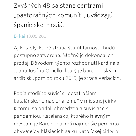
Zvyšných 48 sa stane centrami
„pastoračných komunít“, uvádzajú
španielske médiá.
E- kai
18.05.2021
Aj kostoly, ktoré stratia štatút farnosti, budú
postupne zatvorené. Možný je dokonca ich
predaj. Dôvodom týchto rozhodnutí kardinála
Juana Josého Omellu, ktorý je barcelonským
arcibiskupom od roku 2015, je strata veriacich.
Podľa médií to súvisí s „desaťročiami
katalánskeho nacionalizmu“ v miestnej cirkvi.
K tomu sa pridali obmedzenia súvisiace s
pandémiou. Katalánsko, ktorého hlavným
mestom je Barcelona, má najmenšie percento
obyvateľov hlásiacich sa ku Katolíckej cirkvi v