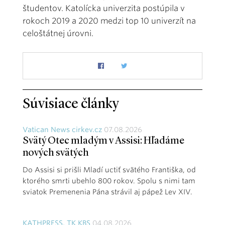
študentov. Katolícka univerzita postúpila v
rokoch 2019 a 2020 medzi top 10 univerzít na
celoštátnej úrovni.
Súvisiace články
Vatican News cirkev.cz
07.08.2026
Svätý Otec mladým v Assisi: Hľadáme
nových svätých
Do Assisi si prišli Mladí uctiť svätého Františka, od
ktorého smrti ubehlo 800 rokov. Spolu s nimi tam
sviatok Premenenia Pána strávil aj pápež Lev XIV.
KATHPRESS, TK KBS
04.08.2026