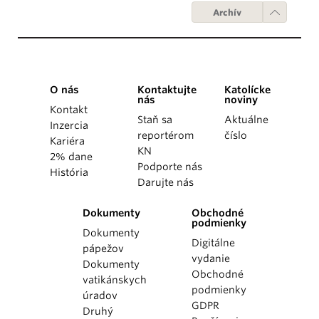
Archív
O nás
Kontaktujte
Katolícke
nás
noviny
Kontakt
Staň sa
Aktuálne
Inzercia
reportérom
číslo
Kariéra
KN
2% dane
Podporte nás
História
Darujte nás
Dokumenty
Obchodné
podmienky
Dokumenty
Digitálne
pápežov
vydanie
Dokumenty
Obchodné
vatikánskych
podmienky
úradov
GDPR
Druhý