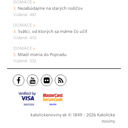
DOMÁCE
Nezabúdajme na starých rodičov
Videné: 481
DOMÁCE
Svätci, od ktorých sa máme čo učiť
Videné: 410
DOMÁCE
Mladí mieria do Popradu
Videné: 332
katolickenoviny.sk © 1849 - 2026 Katolícke
noviny