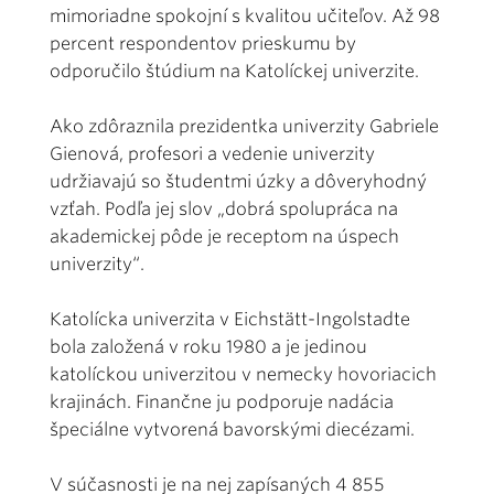
mimoriadne spokojní s kvalitou učiteľov. Až 98
percent respondentov prieskumu by
odporučilo štúdium na Katolíckej univerzite.
Ako zdôraznila prezidentka univerzity Gabriele
Gienová, profesori a vedenie univerzity
udržiavajú so študentmi úzky a dôveryhodný
vzťah. Podľa jej slov „dobrá spolupráca na
akademickej pôde je receptom na úspech
univerzity“.
Katolícka univerzita v Eichstätt-Ingolstadte
bola založená v roku 1980 a je jedinou
katolíckou univerzitou v nemecky hovoriacich
krajinách. Finančne ju podporuje nadácia
špeciálne vytvorená bavorskými diecézami.
V súčasnosti je na nej zapísaných 4 855