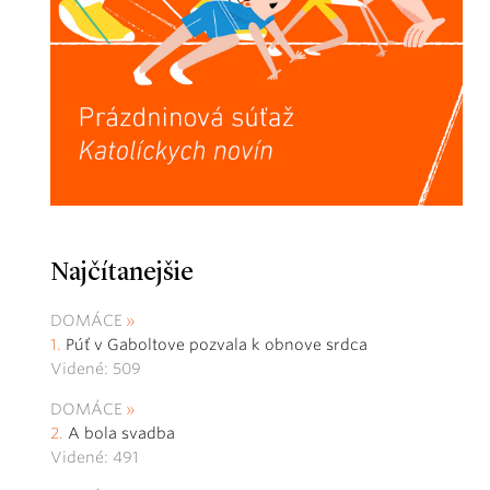
Najčítanejšie
DOMÁCE
Púť v Gaboltove pozvala k obnove srdca
Videné: 509
DOMÁCE
A bola svadba
Videné: 491