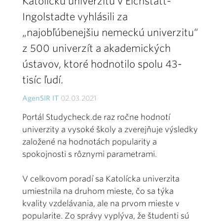
Katolícku univerzitu v Eichstätt-
Ingolstadte vyhlásili za
„najobľúbenejšiu nemeckú univerzitu“
z 500 univerzít a akademických
ústavov, ktoré hodnotilo spolu 43-
tisíc ľudí.
AgenSIR IT
02.03.2021
Portál Studycheck.de raz ročne hodnotí
univerzity a vysoké školy a zverejňuje výsledky
založené na hodnotách popularity a
spokojnosti s rôznymi parametrami.
V celkovom poradí sa Katolícka univerzita
umiestnila na druhom mieste, čo sa týka
kvality vzdelávania, ale na prvom mieste v
popularite. Zo správy vyplýva, že študenti sú