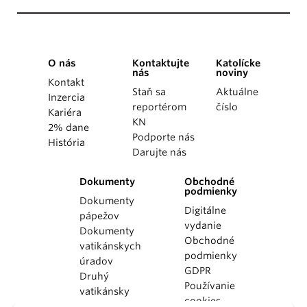
O nás
Kontaktujte
Katolícke
nás
noviny
Kontakt
Staň sa
Aktuálne
Inzercia
reportérom
číslo
Kariéra
KN
2% dane
Podporte nás
História
Darujte nás
Dokumenty
Obchodné
podmienky
Dokumenty
Digitálne
pápežov
vydanie
Dokumenty
Obchodné
vatikánskych
podmienky
úradov
GDPR
Druhý
Používanie
vatikánsky
cookies
koncil