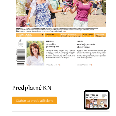
Predplatné KN
Staňte sa predplatiteľom