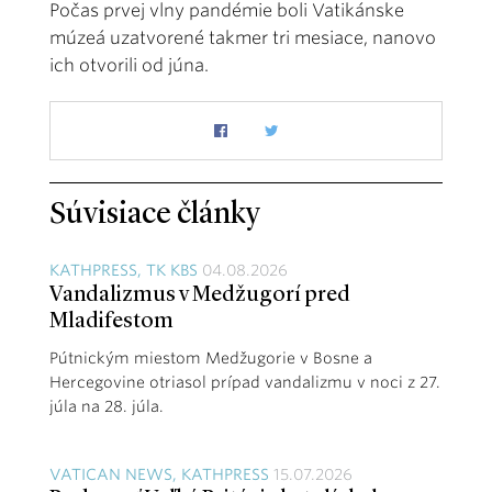
Počas prvej vlny pandémie boli Vatikánske
múzeá uzatvorené takmer tri mesiace, nanovo
ich otvorili od júna.
Súvisiace články
KATHPRESS, TK KBS
04.08.2026
Vandalizmus v Medžugorí pred
Mladifestom
Pútnickým miestom Medžugorie v Bosne a
Hercegovine otriasol prípad vandalizmu v noci z 27.
júla na 28. júla.
VATICAN NEWS, KATHPRESS
15.07.2026