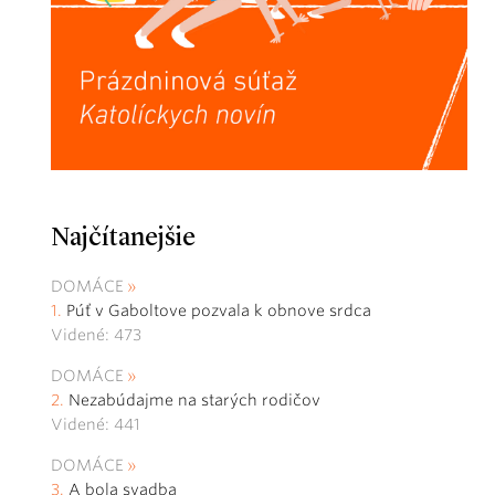
Najčítanejšie
DOMÁCE
Púť v Gaboltove pozvala k obnove srdca
Videné: 473
DOMÁCE
Nezabúdajme na starých rodičov
Videné: 441
DOMÁCE
A bola svadba