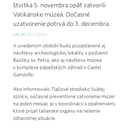
štvrtka 5. novembra opäť zatvorili
Vatikánske múzeá. Dočasné
uzatvorenie potrvá do 3. decembra.
VN SK
10.11.2020
V uvedenom období budú pozastavené aj
návštevy archeologickej lokality v podzemí
Baziliky sv. Petra, ako aj návštevy múzea
v komplexe pápežských záhrad v Castel
Gandolfe.
Ako informovalo Tlačové stredisko Svätej
stolice, súčasné preventívne zatvorenie múzeí
na jeden mesiac je v koordinácii s opatreniami,
ktoré prijali talianske orgány na riešenie
zdravotnej situácie.