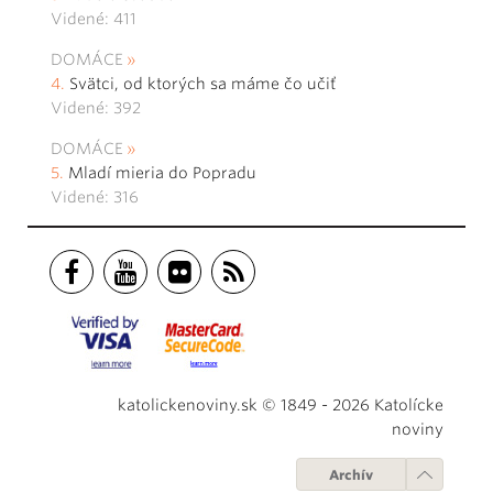
Videné: 411
DOMÁCE
Svätci, od ktorých sa máme čo učiť
Videné: 392
DOMÁCE
Mladí mieria do Popradu
Videné: 316
katolickenoviny.sk © 1849 - 2026 Katolícke
noviny
Archív