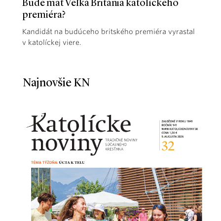
Bude mať Veľká Británia katolíckeho
premiéra?
Kandidát na budúceho britského premiéra vyrastal
v katolíckej viere.
Najnovšie KN