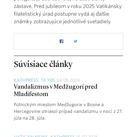
zástave. Pred jubileom v roku 2025 Vatikánsky
filatelistický úrad postupne vydá aj ďalšie
známky zobrazujúce jednotlivé svetadiely
Súvisiace články
KATHPRESS, TK KBS
04.08.2026
Vandalizmus v Medžugorí pred
Mladifestom
Pútnickým miestom Medžugorie v Bosne a
Hercegovine otriasol prípad vandalizmu v noci z 27.
júla na 28. júla.
VATICAN NEWS, KATHPRESS
15.07.2026