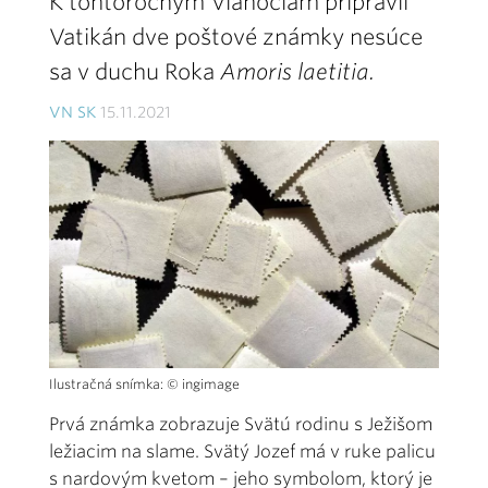
K tohtoročným Vianociam pripravil
Vatikán dve poštové známky nesúce
sa v duchu Roka
Amoris laetitia.
VN SK
15.11.2021
Ilustračná snímka: © ingimage
Prvá známka zobrazuje Svätú rodinu s Ježišom
ležiacim na slame. Svätý Jozef má v ruke palicu
s nardovým kvetom – jeho symbolom, ktorý je