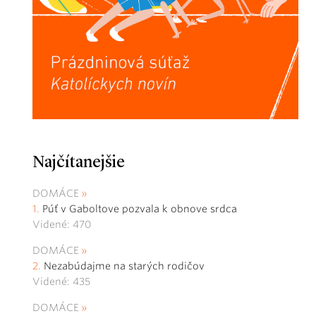
Najčítanejšie
DOMÁCE
Púť v Gaboltove pozvala k obnove srdca
Videné: 470
DOMÁCE
Nezabúdajme na starých rodičov
Videné: 435
DOMÁCE