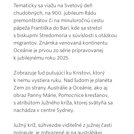
Tematicky sa viažu na Svetový deň
chudobných, na 900. jubileum Rádu
premonštrátov či na minuloročnú cestu
pápeža Františka do Bari, kde sa stretol
s biskupmi Stredomoria v súvislosti s otázkou
migrantov. Známka venovaná kontinentu
Oceánie je prvou zo série pripravovanej
k jubilejnému roku 2025.
Zobrazuje ľud putujúci ku Kristovi, ktorý
k nemu vystiera ruku. Nad ľudom je planéta
Zem zo strany Austrálie a Oceánie, ako aj
obraz Panny Márie, Pomocnice kresťanov,
s atribútom Južného kríža, ktorej svätyňa sa
nachádza v centre Sydney.
Južný kríž, súhvezdie viditeľné z južnej časti
pologule, je zobrazené aj na austrálskej