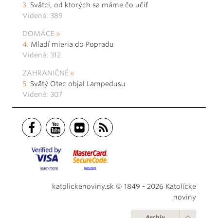
Svätci, od ktorých sa máme čo učiť
Videné: 389
DOMÁCE
Mladí mieria do Popradu
Videné: 312
ZAHRANIČNÉ
Svätý Otec objal Lampedusu
Videné: 307
katolickenoviny.sk © 1849 - 2026 Katolícke
noviny
Archív