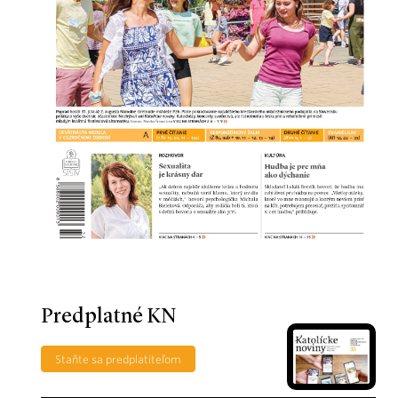
Predplatné KN
Staňte sa predplatiteľom