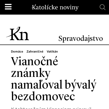
Spravodajstvo
Domáce
Zahraničné
Vatikán
Vianočné
známky
namaľoval bývalý
bezdomovec