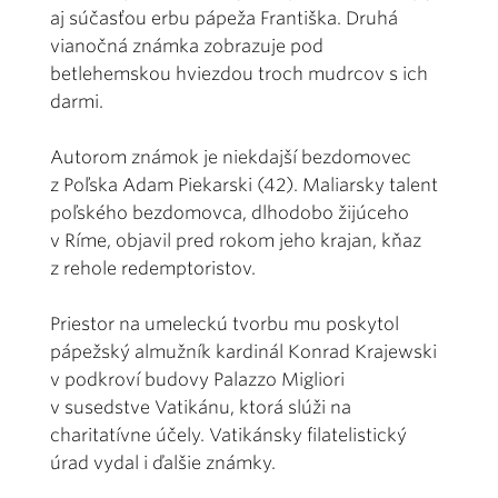
aj súčasťou erbu pápeža Františka. Druhá
vianočná známka zobrazuje pod
betlehemskou hviezdou troch mudrcov s ich
darmi.
Autorom známok je niekdajší bezdomovec
z Poľska Adam Piekarski (42). Maliarsky talent
poľského bezdomovca, dlhodobo žijúceho
v Ríme, objavil pred rokom jeho krajan, kňaz
z rehole redemptoristov.
Priestor na umeleckú tvorbu mu poskytol
pápežský almužník kardinál Konrad Krajewski
v podkroví budovy Palazzo Migliori
v susedstve Vatikánu, ktorá slúži na
charitatívne účely. Vatikánsky filatelistický
úrad vydal i ďalšie známky.