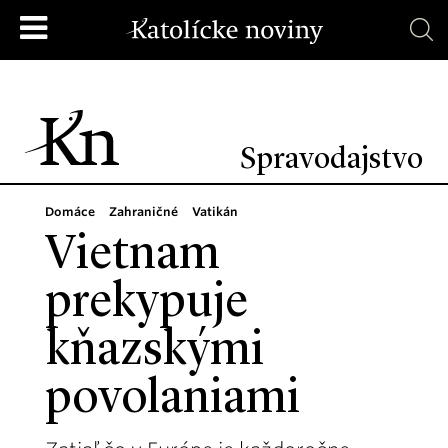
Spravodajstvo
Domáce
Zahraničné
Vatikán
Vietnam
prekypuje
kňazskými
povolaniami