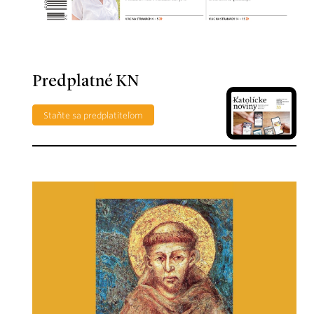
Predplatné KN
Staňte sa predplatiteľom