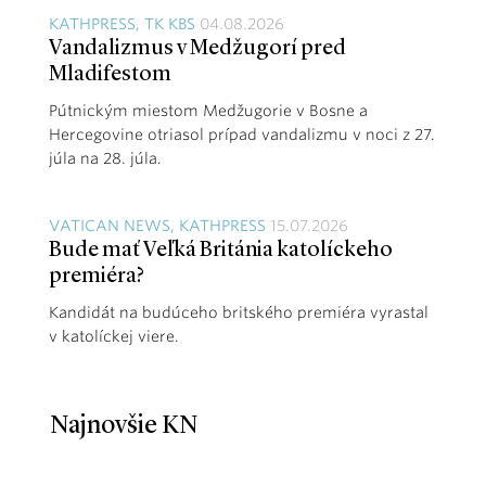
KATHPRESS, TK KBS
04.08.2026
Vandalizmus v Medžugorí pred
Mladifestom
Pútnickým miestom Medžugorie v Bosne a
Hercegovine otriasol prípad vandalizmu v noci z 27.
júla na 28. júla.
VATICAN NEWS, KATHPRESS
15.07.2026
Bude mať Veľká Británia katolíckeho
premiéra?
Kandidát na budúceho britského premiéra vyrastal
v katolíckej viere.
Najnovšie KN