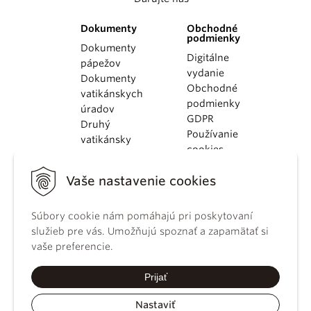
Dokumenty
Obchodné
podmienky
Dokumenty
Digitálne
pápežov
vydanie
Dokumenty
Obchodné
vatikánskych
podmienky
úradov
GDPR
Druhý
Používanie
vatikánsky
cookies
koncil
Dokumenty
Vaše nastavenie cookies
KBS
Kódex
kánonického
Súbory cookie nám pomáhajú pri poskytovaní
práva
služieb pre vás. Umožňujú spoznať a zapamätať si
Katechizmus
vaše preferencie.
Katolíckej
cirkvi
Prijať
Nastaviť