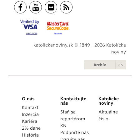
katolickenoviny.sk © 1849 - 2026 Katolícke
noviny
Archív
O nás
Kontaktujte
Katolícke
nás
noviny
Kontakt
Staň sa
Aktuálne
Inzercia
reportérom
číslo
Kariéra
KN
2% dane
Podporte nás
História
Darujte nás