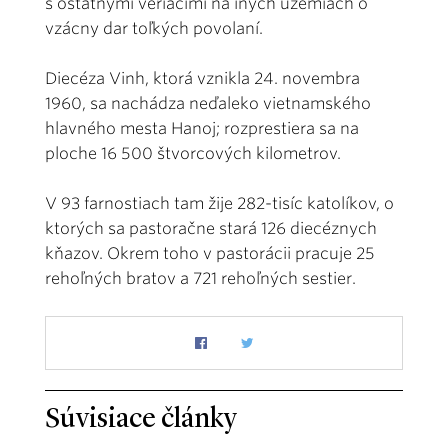
s ostatnými veriacimi na iných územiach o
vzácny dar toľkých povolaní.
Diecéza Vinh, ktorá vznikla 24. novembra
1960, sa nachádza neďaleko vietnamského
hlavného mesta Hanoj; rozprestiera sa na
ploche 16 500 štvorcových kilometrov.
V 93 farnostiach tam žije 282-tisíc katolíkov, o
ktorých sa pastoračne stará 126 diecéznych
kňazov. Okrem toho v pastorácii pracuje 25
rehoľných bratov a 721 rehoľných sestier.
Súvisiace články