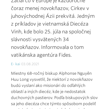
Zatiaľ čo v Európe je každoročne
čoraz menej novokňazov, Cirkev v
juhovýchodnej Ázii prekvitá. Jedným
z príkladov je vietnamská Diecéza
Vinh, kde bolo 25. júla na spoločnej
slávnosti vysvätených 34
novokňazov. Informovala o tom
vatikánska agentúra Fides.
E- kai
03.08.2021
Miestny 68-ročný biskup Alphonse Nguyên
Huu Long vysvetlil, že niektorí z novokňazov
budú vyslaní ako misionári do odľahlých
oblastí a iných diecéz, kde je nedostatok
duchovných pastierov. Podľa biskupových slov
sa jeho diecéza chce týmto spôsobom podeliť