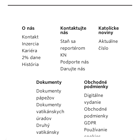
O nás
Kontaktujte
Katolícke
nás
noviny
Kontakt
Staň sa
Aktuálne
Inzercia
reportérom
číslo
Kariéra
KN
2% dane
Podporte nás
História
Darujte nás
Dokumenty
Obchodné
podmienky
Dokumenty
Digitálne
pápežov
vydanie
Dokumenty
Obchodné
vatikánskych
podmienky
úradov
GDPR
Druhý
Používanie
vatikánsky
cookies
koncil