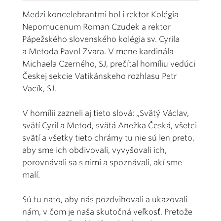
Medzi koncelebrantmi bol i rektor Kolégia
Nepomucenum Roman Czudek a rektor
Pápežského slovenského kolégia sv. Cyrila
a Metoda Pavol Zvara. V mene kardinála
Michaela Czerného, SJ, prečítal homíliu vedúci
Českej sekcie Vatikánskeho rozhlasu Petr
Vacík, SJ.
V homílii zazneli aj tieto slová: „Svätý Václav,
svätí Cyril a Metod, svätá Anežka Česká, všetci
svätí a všetky tieto chrámy tu nie sú len preto,
aby sme ich obdivovali, vyvyšovali ich,
porovnávali sa s nimi a spoznávali, akí sme
malí.
Sú tu nato, aby nás pozdvihovali a ukazovali
nám, v čom je naša skutočná veľkosť. Pretože