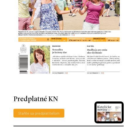
Predplatné KN
Staňte sa predplatiteľom