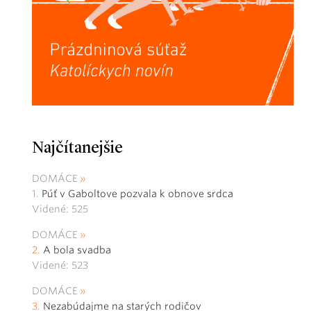
Najčítanejšie
DOMÁCE
Púť v Gaboltove pozvala k obnove srdca
Videné: 525
DOMÁCE
A bola svadba
Videné: 523
DOMÁCE
Nezabúdajme na starých rodičov