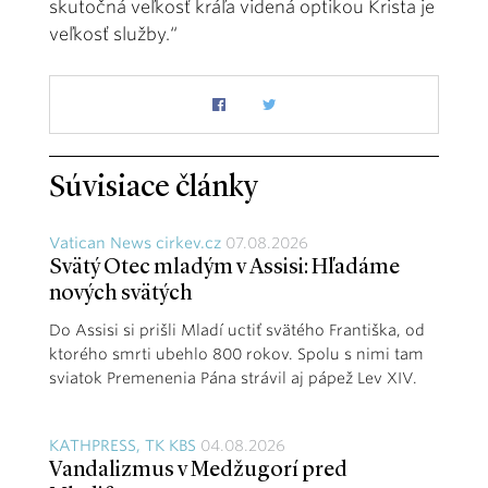
skutočná veľkosť kráľa videná optikou Krista je
veľkosť služby.“
Súvisiace články
Vatican News cirkev.cz
07.08.2026
Svätý Otec mladým v Assisi: Hľadáme
nových svätých
Do Assisi si prišli Mladí uctiť svätého Františka, od
ktorého smrti ubehlo 800 rokov. Spolu s nimi tam
sviatok Premenenia Pána strávil aj pápež Lev XIV.
KATHPRESS, TK KBS
04.08.2026
Vandalizmus v Medžugorí pred