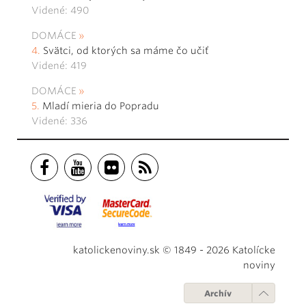
Videné: 490
DOMÁCE
Svätci, od ktorých sa máme čo učiť
Videné: 419
DOMÁCE
Mladí mieria do Popradu
Videné: 336
katolickenoviny.sk © 1849 - 2026 Katolícke
noviny
Archív