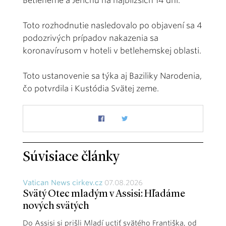
Betleheme a Jerichu na najbližších 14 dní.
Toto rozhodnutie nasledovalo po objavení sa 4
podozrivých prípadov nakazenia sa
koronavírusom v hoteli v betlehemskej oblasti.
Toto ustanovenie sa týka aj Baziliky Narodenia,
čo potvrdila i Kustódia Svätej zeme.
Súvisiace články
Vatican News cirkev.cz
07.08.2026
Svätý Otec mladým v Assisi: Hľadáme
nových svätých
Do Assisi si prišli Mladí uctiť svätého Františka, od