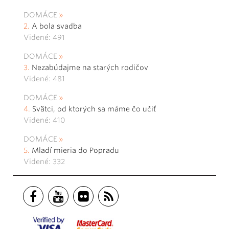
DOMÁCE
A bola svadba
Videné: 491
DOMÁCE
Nezabúdajme na starých rodičov
Videné: 481
DOMÁCE
Svätci, od ktorých sa máme čo učiť
Videné: 410
DOMÁCE
Mladí mieria do Popradu
Videné: 332