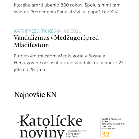
ktorého smrti ubehlo 800 rokov. Spolu s nimi tam
sviatok Premenenia Pána strávil aj pápež Lev XIV.
KATHPRESS, TK KBS
04.08.2026
Vandalizmus v Medžugorí pred
Mladifestom
Pútnickým miestom Medžugorie v Bosne a
Hercegovine otriasol prípad vandalizmu v noci z 27.
júla na 28. júla.
Najnovšie KN