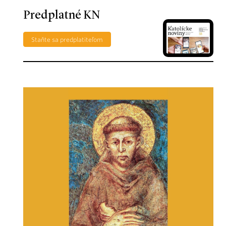
Predplatné KN
Staňte sa predplatiteľom