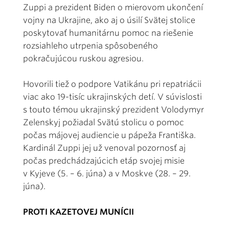
Zuppi a prezident Biden o mierovom ukončení
vojny na Ukrajine, ako aj o úsilí Svätej stolice
poskytovať humanitárnu pomoc na riešenie
rozsiahleho utrpenia spôsobeného
pokračujúcou ruskou agresiou.
Hovorili tiež o podpore Vatikánu pri repatriácii
viac ako 19-tisíc ukrajinských detí. V súvislosti
s touto témou ukrajinský prezident Volodymyr
Zelenskyj požiadal Svätú stolicu o pomoc
počas májovej audiencie u pápeža Františka.
Kardinál Zuppi jej už venoval pozornosť aj
počas predchádzajúcich etáp svojej misie
v Kyjeve (5. – 6. júna) a v Moskve (28. – 29.
júna).
PROTI KAZETOVEJ MUNÍCII