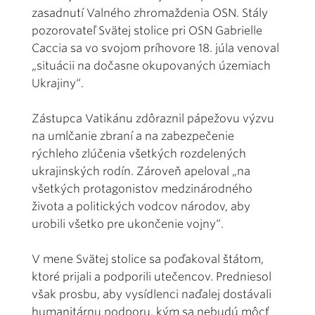
zasadnutí Valného zhromaždenia OSN. Stály
pozorovateľ Svätej stolice pri OSN Gabrielle
Caccia sa vo svojom príhovore 18. júla venoval
„situácii na dočasne okupovaných územiach
Ukrajiny“.
Zástupca Vatikánu zdôraznil pápežovu výzvu
na umlčanie zbraní a na zabezpečenie
rýchleho zlúčenia všetkých rozdelených
ukrajinských rodín. Zároveň apeloval „na
všetkých protagonistov medzinárodného
života a politických vodcov národov, aby
urobili všetko pre ukončenie vojny“.
V mene Svätej stolice sa poďakoval štátom,
ktoré prijali a podporili utečencov. Predniesol
však prosbu, aby vysídlenci naďalej dostávali
humanitárnu podporu, kým sa nebudú môcť