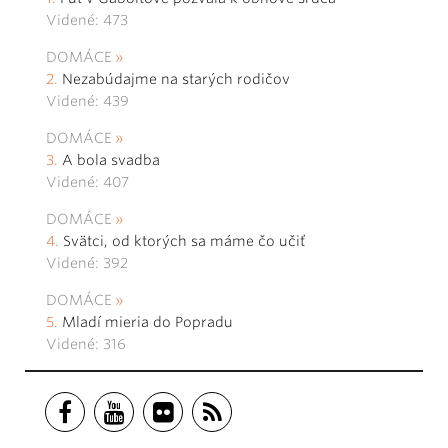
Videné: 473
DOMÁCE
Nezabúdajme na starých rodičov
Videné: 439
DOMÁCE
A bola svadba
Videné: 407
DOMÁCE
Svätci, od ktorých sa máme čo učiť
Videné: 392
DOMÁCE
Mladí mieria do Popradu
Videné: 316