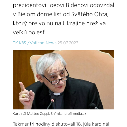
prezidentovi Joeovi Bidenovi odovzdal
v Bielom dome list od Svätého Otca,
ktorý pre vojnu na Ukrajine prežíva
veľkú bolesť.
TK KBS /Vatican News
25.07.2023
Kardinál Matteo Zuppi. Snímka: profimedia.sk
Takmer tri hodiny diskutovali 18. júla kardinál