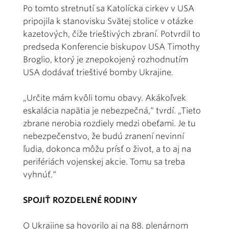
Po tomto stretnutí sa Katolícka cirkev v USA
pripojila k stanovisku Svätej stolice v otázke
kazetových, čiže trieštivých zbraní. Potvrdil to
predseda Konferencie biskupov USA Timothy
Broglio, ktorý je znepokojený rozhodnutím
USA dodávať trieštivé bomby Ukrajine.
„Určite mám kvôli tomu obavy. Akákoľvek
eskalácia napätia je nebezpečná,“ tvrdí. „Tieto
zbrane nerobia rozdiely medzi obeťami. Je tu
nebezpečenstvo, že budú zranení nevinní
ľudia, dokonca môžu prísť o život, a to aj na
perifériách vojenskej akcie. Tomu sa treba
vyhnúť.“
SPOJIŤ ROZDELENÉ RODINY
O Ukrajine sa hovorilo aj na 88. plenárnom