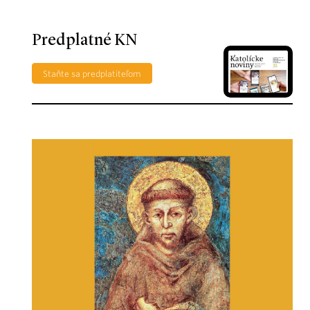
Predplatné KN
Staňte sa predplatiteľom