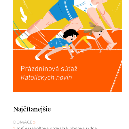
Najčítanejšie
DOMÁCE
Púť v Gaboltove pozvala k obnove srdca