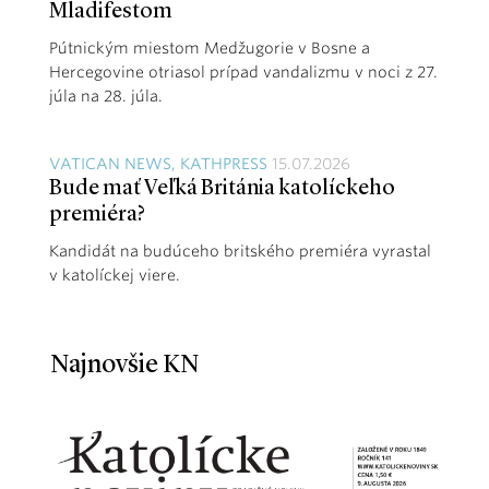
Mladifestom
Pútnickým miestom Medžugorie v Bosne a
Hercegovine otriasol prípad vandalizmu v noci z 27.
júla na 28. júla.
VATICAN NEWS, KATHPRESS
15.07.2026
Bude mať Veľká Británia katolíckeho
premiéra?
Kandidát na budúceho britského premiéra vyrastal
v katolíckej viere.
Najnovšie KN