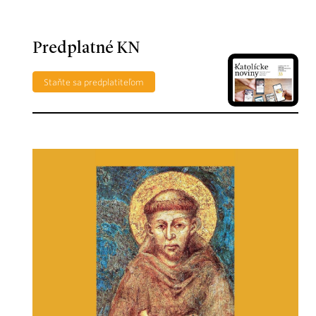
Predplatné KN
Staňte sa predplatiteľom