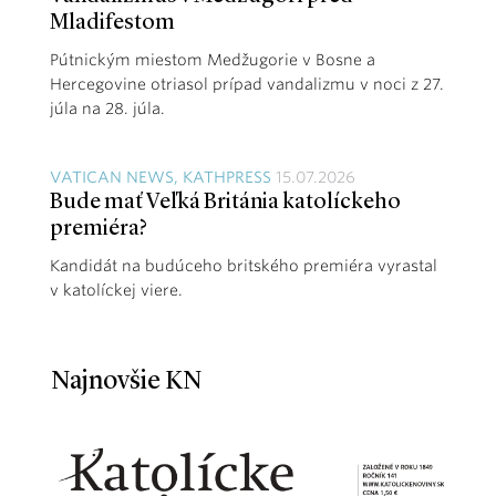
Mladifestom
Pútnickým miestom Medžugorie v Bosne a
Hercegovine otriasol prípad vandalizmu v noci z 27.
júla na 28. júla.
VATICAN NEWS, KATHPRESS
15.07.2026
Bude mať Veľká Británia katolíckeho
premiéra?
Kandidát na budúceho britského premiéra vyrastal
v katolíckej viere.
Najnovšie KN