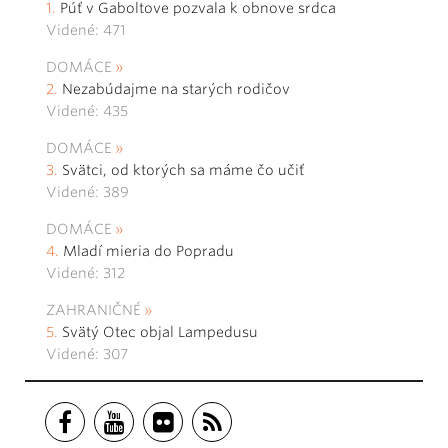
Púť v Gaboltove pozvala k obnove srdca
Videné: 471
DOMÁCE
Nezabúdajme na starých rodičov
Videné: 435
DOMÁCE
Svätci, od ktorých sa máme čo učiť
Videné: 389
DOMÁCE
Mladí mieria do Popradu
Videné: 312
ZAHRANIČNÉ
Svätý Otec objal Lampedusu
Videné: 307