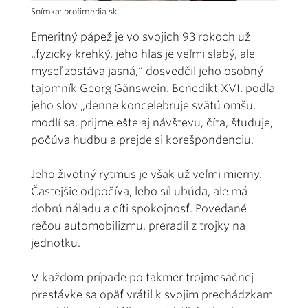
Snímka: profimedia.sk
Emeritný pápež je vo svojich 93 rokoch už
„fyzicky krehký, jeho hlas je veľmi slabý, ale
myseľ zostáva jasná,“ dosvedčil jeho osobný
tajomník Georg Gänswein. Benedikt XVI. podľa
jeho slov „denne koncelebruje svätú omšu,
modlí sa, prijme ešte aj návštevu, číta, študuje,
počúva hudbu a prejde si korešpondenciu.
Jeho životný rytmus je však už veľmi mierny.
Častejšie odpočíva, lebo síl ubúda, ale má
dobrú náladu a cíti spokojnosť. Povedané
rečou automobilizmu, preradil z trojky na
jednotku.
V každom prípade po takmer trojmesačnej
prestávke sa opäť vrátil k svojim prechádzkam