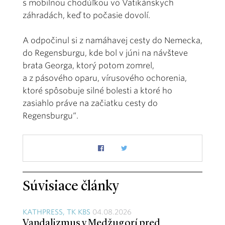
s mobilnou chodúľkou vo Vatikánskych
záhradách, keď to počasie dovolí.
A odpočinul si z namáhavej cesty do Nemecka,
do Regensburgu, kde bol v júni na návšteve
brata Georga, ktorý potom zomrel,
a z pásového oparu, vírusového ochorenia,
ktoré spôsobuje silné bolesti a ktoré ho
zasiahlo práve na začiatku cesty do
Regensburgu“.
Súvisiace články
KATHPRESS, TK KBS
04.08.2026
Vandalizmus v Medžugorí pred