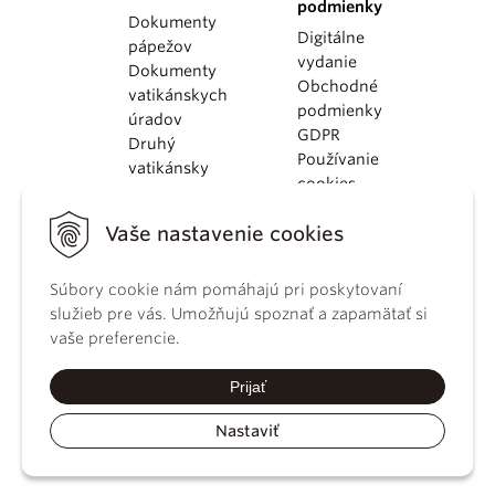
podmienky
Dokumenty
Digitálne
pápežov
vydanie
Dokumenty
Obchodné
vatikánskych
podmienky
úradov
GDPR
Druhý
Používanie
vatikánsky
cookies
koncil
Dokumenty
Vaše nastavenie cookies
KBS
Kódex
Súbory cookie nám pomáhajú pri poskytovaní
kánonického
služieb pre vás. Umožňujú spoznať a zapamätať si
práva
vaše preferencie.
Katechizmus
Katolíckej
Prijať
cirkvi
Nastaviť