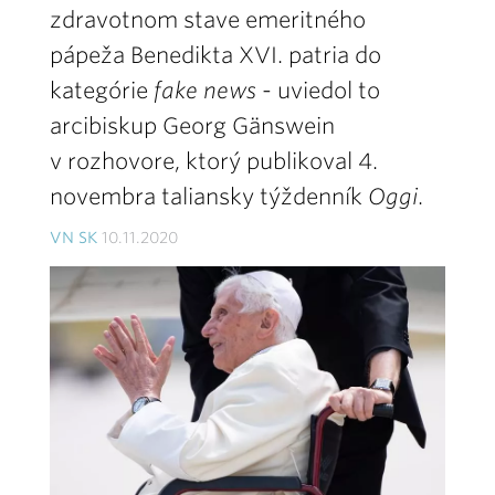
zdravotnom stave emeritného
pápeža Benedikta XVI. patria do
kategórie
fake news
- uviedol to
arcibiskup Georg Gänswein
v rozhovore, ktorý publikoval 4.
novembra taliansky týždenník
Oggi
.
VN SK
10.11.2020